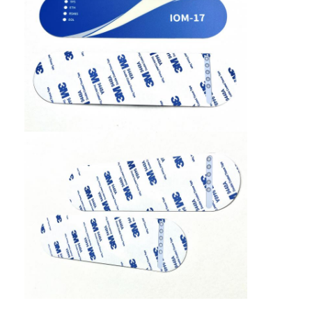
Εμφάνιση VR
Σχετικά με εμάς
Επισκεψή εργοστασίου
Έλεγχος ποιότητας
Επικοινωνήστε μαζί μας
Ειδήσεις
Ζητήστε μια προσφορά
Διακόπτης μεμβρανών οδηγήσεων
Αφής διακόπτης μεμβρανών