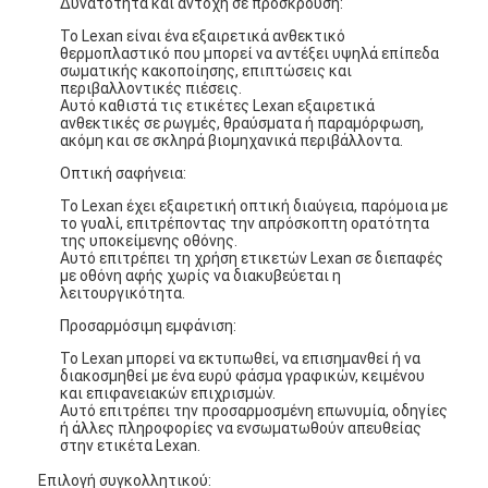
Δυνατότητα και αντοχή σε πρόσκρουση:
Το Lexan είναι ένα εξαιρετικά ανθεκτικό
θερμοπλαστικό που μπορεί να αντέξει υψηλά επίπεδα
σωματικής κακοποίησης, επιπτώσεις και
περιβαλλοντικές πιέσεις.
Αυτό καθιστά τις ετικέτες Lexan εξαιρετικά
ανθεκτικές σε ρωγμές, θραύσματα ή παραμόρφωση,
ακόμη και σε σκληρά βιομηχανικά περιβάλλοντα.
Οπτική σαφήνεια:
Το Lexan έχει εξαιρετική οπτική διαύγεια, παρόμοια με
το γυαλί, επιτρέποντας την απρόσκοπτη ορατότητα
της υποκείμενης οθόνης.
Αυτό επιτρέπει τη χρήση ετικετών Lexan σε διεπαφές
με οθόνη αφής χωρίς να διακυβεύεται η
λειτουργικότητα.
Προσαρμόσιμη εμφάνιση:
Το Lexan μπορεί να εκτυπωθεί, να επισημανθεί ή να
διακοσμηθεί με ένα ευρύ φάσμα γραφικών, κειμένου
και επιφανειακών επιχρισμών.
Αυτό επιτρέπει την προσαρμοσμένη επωνυμία, οδηγίες
ή άλλες πληροφορίες να ενσωματωθούν απευθείας
στην ετικέτα Lexan.
Επιλογή συγκολλητικού: