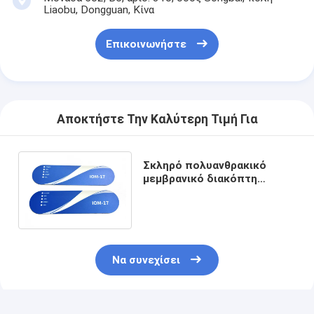
Εναλλακτικός διακόπτης μεμβράνης PCB και καουτσούκ σι
Liaobu, Dongguan, Κίνα
Προστατευτική ταινία και συσκευασία χαρτιού ιχνηλατηρίο
Επικοινωνήστε
Αποκτήστε Την Καλύτερη Τιμή Για
Σκληρό πολυανθρακικό
μεμβρανικό διακόπτη
γραφική επικάλυψη με
προσαρμοσμένο σχεδιασμό
Να συνεχίσει