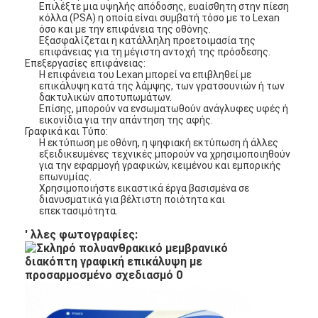
Επιλέξτε μια υψηλής απόδοσης, ευαίσθητη στην πίεση
κόλλα (PSA) η οποία είναι συμβατή τόσο με το Lexan
όσο και με την επιφάνεια της οθόνης.
Εξασφαλίζεται η κατάλληλη προετοιμασία της
επιφάνειας για τη μέγιστη αντοχή της πρόσδεσης.
Επεξεργασίες επιφάνειας:
Η επιφάνεια του Lexan μπορεί να επιβληθεί με
επικάλυψη κατά της λάμψης, των γρατσουνιών ή των
δακτυλικών αποτυπωμάτων.
Επίσης, μπορούν να ενσωματωθούν ανάγλυφες υφές ή
εικονίδια για την απάντηση της αφής.
Γραφικά και Τύπο:
Η εκτύπωση με οθόνη, η ψηφιακή εκτύπωση ή άλλες
εξειδικευμένες τεχνικές μπορούν να χρησιμοποιηθούν
για την εφαρμογή γραφικών, κειμένου και εμπορικής
επωνυμίας.
Χρησιμοποιήστε εικαστικά έργα βασισμένα σε
διανυσματικά για βέλτιστη ποιότητα και
επεκτασιμότητα.
' λλες φωτογραφίες:
Σπίτι
Προϊόντα
Βίντεο