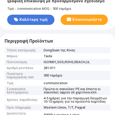
γραφική επικάλυψη με προσαρμοσμένο σχεδιασμό
Τιμή：communication
MOQ：300 τεμάχια
Καλύτερη τιμή
Επικοινωνήστε
Περιγραφή Προϊόντων
Τόπος καταγωγής
DongGuan της Κίνας
Μάρκα
Taida
Πιστοποίηση
ISO9001,SGS,ROHS,REACH,UL
Αριθμό μοντέλου
281-011
Ποσότητα
300 τεμάχια
παραγγελίας min
Τιμή
communication
Συσκευασία
Πρώτα οι σακούλες PE και έπειτα οι
λεπτομέρειες
σακούλες αφρού σε χαρτόνια κλπ.
4-5 ημέρες για την παραγωγή δειγμάτων·
Χρόνος παράδοσης
10-15 ημέρες για τα προϊόντα παρτίδας
Όροι πληρωμής
Western Union, T/T, Paypal
Δυνατότητα
50000 + τεμάχια + μήνα