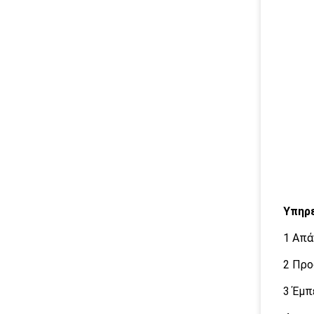
Υπηρε
1 Απά
2 Προ
3 Έμπ