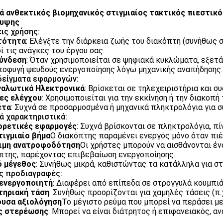
ά ανθεκτικός βιομηχανικός στιγμιαίος τακτικός πιεστικ
λυψης
ις χρήσης:
τότητα
: Ελέγξτε την διάρκεια ζωής του διακόπτη (συνήθως 
ί τις ανάγκες του έργου σας.
ύνδεση
: Όταν χρησιμοποιείται σε ψηφιακά κυκλώματα, εξετ
ποφυγή ψευδούς ενεργοποίησης λόγω μηχανικής αναπήδησης.
είγματα εφαρμογών:
ναλωτικά Ηλεκτρονικά
: Βρίσκεται σε τηλεχειριστήρια και σ
ες ελέγχου
: Χρησιμοποιείται για την εκκίνηση ή την διακοπή
έτα
: Συχνά σε προσαρμοσμένα ή μηχανικά πληκτρολόγια για 
ά χαρακτηριστικά:
ορετικές εφαρμογές
: Συχνά βρίσκονται σε πληκτρολόγια, πί
τιγμιαίο βήμα
Ο διακόπτης παραμένει ενεργός μόνο όταν πιέ
ξιμη ανατροφοδότηση
Οι χρήστες μπορούν να αισθάνονται έν
πτης, παρέχοντας επιβεβαίωση ενεργοποίησης.
ό μέγεθος
: Συνήθως μικρά, καθιστώντας τα κατάλληλα για 
ς προδιαγραφές:
 ενεργοποιητή
: Διαφέρει από επίπεδα σε στρογγυλά κουμπιά
τηριακή τάση
: Συνήθως προορίζονται για χαμηλές τάσεις (π.χ
ουσα αξιολόγηση
Το μέγιστο ρεύμα που μπορεί να περάσει μ
ς στερέωσης
: Μπορεί να είναι διάτρητος ή επιφανειακός, α