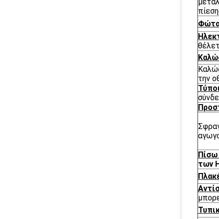
μεταλ
πίεση
Φώτα
Ηλεκτ
θέλετ
Καλώ
Καλώδ
την ο
Τύπο
σύνδε
Προσ
Σφραγ
αγωγο
Πίσω
των 
Πλακ
Αντί
μπορε
Τυπικ