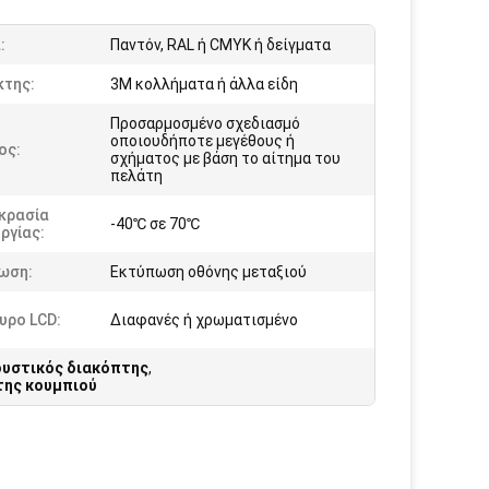
:
Παντόν, RAL ή CMYK ή δείγματα
κτης:
3M κολλήματα ή άλλα είδη
Προσαρμοσμένο σχεδιασμό
οποιουδήποτε μεγέθους ή
ος:
σχήματος με βάση το αίτημα του
πελάτη
κρασία
-40℃ σε 70℃
ργίας:
ωση:
Εκτύπωση οθόνης μεταξιού
υρο LCD:
Διαφανές ή χρωματισμένο
ουστικός διακόπτης
,
της κουμπιού