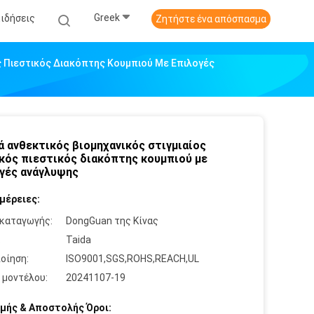
Greek
Ειδήσεις
Ζητήστε ένα απόσπασμα
ς Πιεστικός Διακόπτης Κουμπιού Με Επιλογές
ά ανθεκτικός βιομηχανικός στιγμιαίος
κός πιεστικός διακόπτης κουμπιού με
γές ανάγλυψης
μέρειες:
καταγωγής:
DongGuan της Κίνας
:
Taida
οίηση:
ISO9001,SGS,ROHS,REACH,UL
 μοντέλου:
20241107-19
μής & Αποστολής Όροι: