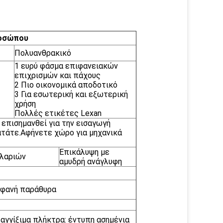
ροσώπου
Πολυανθρακικό
1 ευρύ φάσμα επιφανειακών
επιχρισμών και πάχους
2 Πιο οικονομικά αποδοτικό
3 Για εσωτερική και εξωτερική
χρήση
Πολλές ετικέτες Lexan
επισημανθεί για την εισαγωγή
τάτε.Αφήνετε χώρο για μηχανικά
Επικάλυψη με
ιλαριών
αμυδρή ανάγλυφη
αφανή παράθυρα
αγγίξιμα πλήκτρα: έντυπη ασημένια