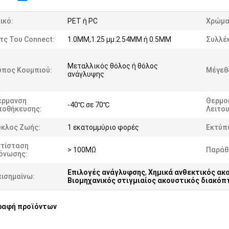
ικό:
PET ή PC
Χρώμα
τς Του Connect:
1.0MM,1.25 μμ.2.54MM ή 0.5MM
Συλλέ
Μεταλλικός θόλος ή θόλος
ύπος Κουμπιού:
Μέγεθ
ανάγλυψης
έρμανση
Θερμο
-40℃ σε 70℃
ποθήκευσης:
Λειτου
ύκλος Ζωής:
1 εκατομμύριο φορές
Εκτύπ
ντίσταση
> 100MΩ
Παράθ
όνωσης:
Επιλογές ανάγλυφσης
,
Χημικά ανθεκτικός ακ
πισημαίνω:
Βιομηχανικός στιγμιαίος ακουστικός διακόπ
ραφή προϊόντων