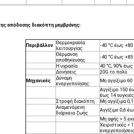
ης απόδοσης διακόπτη μεμβράνης:
Θερμοκρασία
Περιβάλλον
-40 °C έως +80 
λειτουργίας
Θέρμανση
-40 °C έως +85 
αποθήκευσης
Η υγρασία
40 °C, 90% έως
Δονήσεις
20G το πολύ.
Δύναμη
Μηχανικές
Μη αγγίξιμο 60 
ενεργοποίησης
Αγγίξιμο 150 έ
έως 14 ουγκιές
Στροφή διακόπτη
Μη αγγίξιμα 0,
Αναμενόμενη
Αγγίξιμο 0,6 έ
διάρκεια ζωής
Μη αφής > 5 εκ
Χειριστικές > 
ενεργοποιήσει