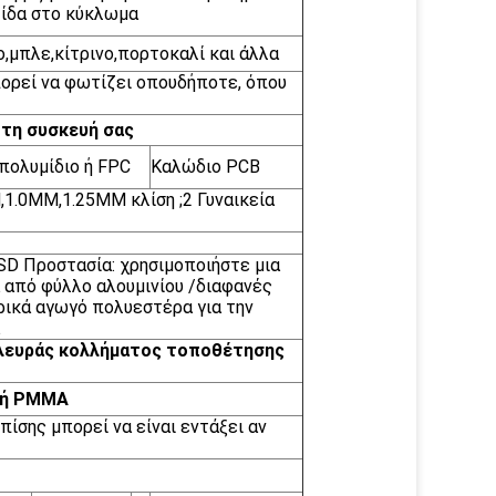
ίδα στο κύκλωμα
,μπλε,κίτρινο,πορτοκαλί και άλλα
πορεί να φωτίζει οπουδήποτε, όπου
 τη συσκευή σας
πολυμίδιο ή FPC
Καλώδιο PCB
,1.0MM,1.25MM κλίση ;2 Γυναικεία
SD Προστασία: χρησιμοποιήστε μια
 από φύλλο αλουμινίου /διαφανές
ρικά αγωγό πολυεστέρα για την
 πλευράς κολλήματος τοποθέτησης
ό ή PMMA
πίσης μπορεί να είναι εντάξει αν