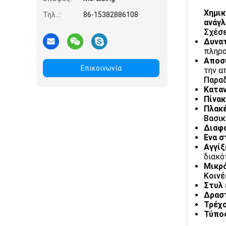
Χημικ
Τηλ.::
86-15382886108
ανάγ
Σχέσε
Δυνα
πληρο
Αποσ
Επικοινωνία
την α
Παραδ
Κατα
Πίνακ
Πλακ
Βασικ
Διαφ
Ενα σ
Αγγί
διακό
Μικρ
Κοινέ
Στυλ
Δρασ
Τρέχ
Τύπο