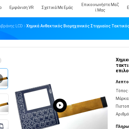
Επικοινωνήστε Μαζ
ο
Εμφάνιση VR
Σχετικά Με Εμάς
Ί Μας
μβράνης LCD
Χημικά Ανθεκτικός Βιομηχανικός Στιγμιαίος Τακτικό
Χημικ
τακτι
επιλο
Λεπτο
Τόπος 
Μάρκα
Πιστοπ
Αριθμό
Πληρω