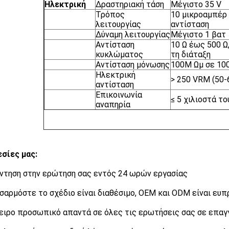
Ηλεκτρική
Δραστηριακή τάση
Μέγιστο 35 V
Τρόπος
10 μικροαμπέρ
λειτουργίας
αντίσταση
Δύναμη λειτουργίας
Μέγιστο 1 βατ
Αντίσταση
10 Ω έως 500 Ω
κυκλώματος
τη διάταξη
Αντίσταση μόνωσης
100M Ωμ σε 10
Ηλεκτρική
> 250 VRM (50-
αντίσταση
Επικοινωνία
≤ 5 χιλιοστά τ
αναπηρία
σίες μας:
ντηση στην ερώτηση σας εντός 24 ωρών εργασίας
σαρμόστε το σχέδιο είναι διαθέσιμο, OEM και ODM είναι ευ
ειρο προσωπικό απαντά σε όλες τις ερωτήσεις σας σε επαγ