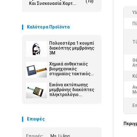
(10)
Και Συσκευασία Χαρτ...
Υλ
Πί
Καλύτερα Προϊόντα
Τ
Πολυεστέρα 1 κουμπί
διακόπτης μεμβράνης
3M
Θ
Χημικά ανθεκτικός
Α
βιομηχανικός
στιγμιαίος τακτικός
Κ
πιεστικός διακόπτης
κουμπιού με επιλογές
Εικόνα εκτύπωσης
Α
ανάγλυψης
μεμβράνης διακόπτες
Μ
πληκτρολόγιο
ασημένιο αγωγικό
κύκλωμα με βήμα 2,54
Ε
mm
Επαφές
Περιγ
Επαφές:
Ms. LiJing