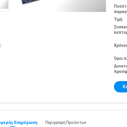
Ποσότ
παραγγ
Τιμή:
Συσκε
λεπτομ
Χρόνο
Όροι 
Δυνατ
προσφ
Κ
μερής Ενημέρωση
Περιγραφή Προϊόντων