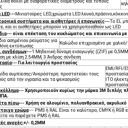
λικά θόλοι με διαφορετικές διαμέτρους και τύπους
κηλ
ς
 LED
---
Μινιατούρες LED,χρώματα LED:λευκό,πράσινο,κόκκινο
ρονικά συστήματα και αισθητήρες ή επαγωγείς
---
Το EL μ
ε, και οι αισθητήρες μπορούν να χρησιμοποιηθούν ως LED
δια
--- είναι επέκταση του κυκλώματος και επικοινωνία με
ιο ασημένιου ρεύματος για
Καλώδιο επιχρισμένο με χαλκό/
θόνη εκτύπωσης
ι συνδέσμων
---
1 Μηδενική δύναμη εισαγωγής ((ZIF) με 0,5MM
ση με κλίση 2.54MM; 3 Άνδρας σύνδεση
τασία
--- Για λειτουργία προστασίας
EMI/RFI/E
ίδα συμπίεσης/Ανερόστερη: προστατεύει τους
προστασία
ύς από την υγρασία και τα ψεκασμούς
ITO ηλεκτ
προστασία
 κόλλημα
--- Χρησιμοποιούν κυρίως την μάρκα 3M διπλής
ΗΠΑ.
έτα πίσω
--- Χρήση σε αλουμίνιο, πολυανθρακικό, ακρυλικ
στοιχο χρώμα
--- PMS ή RAL Είναι το καλύτερο, CMYK ή RGB ε
ίτε να παρέχετε PMS ή RAL
ές ανοχές:
+/- 0,2MM