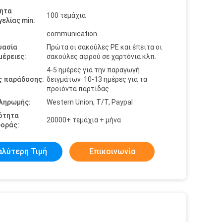
ητα
100 τεμάχια
ελίας min:
communication
υασία
Πρώτα οι σακούλες PE και έπειτα οι
έρειες:
σακούλες αφρού σε χαρτόνια κλπ.
4-5 ημέρες για την παραγωγή
ς παράδοσης:
δειγμάτων· 10-13 ημέρες για τα
προϊόντα παρτίδας
πληρωμής:
Western Union, T/T, Paypal
ότητα
20000+ τεμάχια + μήνα
οράς:
αλύτερη Τιμή
Επικοινωνία