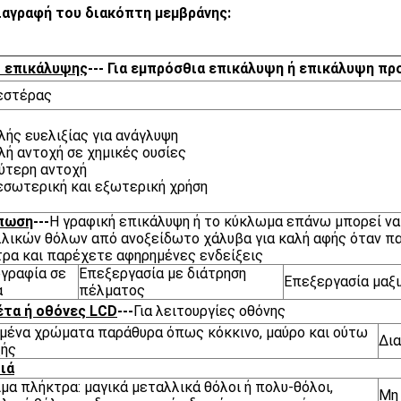
αγραφή του διακόπτη μεμβράνης:
ό επικάλυψης
--- Για εμπρόσθια επικάλυψη ή επικάλυψη π
εστέρας
λής ευελιξίας για ανάγλυψη
λή αντοχή σε χημικές ουσίες
ύτερη αντοχή
 εσωτερική και εξωτερική χρήση
πωση
---
Η γραφική επικάλυψη ή το κύκλωμα επάνω μπορεί να 
λικών θόλων από ανοξείδωτο χάλυβα για καλή αφής όταν πα
ρα και παρέχετε αφηρημένες ενδείξεις
γραφία σε
Επεξεργασία με διάτρηση
Επεξεργασία μαξ
α
πέλματος
έτα ή οθόνες LCD
---
Για λειτουργίες οθόνης
ένα χρώματα παράθυρα όπως κόκκινο, μαύρο και ούτω
Δι
ξής
ιά
ιμα πλήκτρα: μαγικά μεταλλικά θόλοι ή πολυ-θόλοι,
Μη 