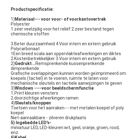
FPC-membraanschakelaar
Productspecificatie:
Waterdichte membraanschakelaar
1)
Materiaal--- voor voor- of voorkantovertrek
Polyester
1.zeer veelzijdig voor het reliëf 2.zeer bestand tegen
Digitaal afdrukmembraanschakelaar
chemische stoffen
3.Beter duurzaamheid 4.Voor intern en extern gebruik
achtergrondverlichtingsschakelaar
Polycarbonaat
1Een breed scala aan oppervlakteafwerkingen en diktes
Grafische Bekleding
2.Kostenbetrekkelijker 3.Voor intern en extern gebruik
2)
Gedrukt...
Remsprenkende kussenprenkende
dimprenkende
Medische Membraanschakelaar
Grafische overlappingen kunnen worden geïmprimeerd om
koepels (tactiel) in te voeren, ruimte te laten voor
mechanische sleutels en tactiele aanwijzingen te geven
Flat Membrane Switch
3)
Windows ----voor beeldschermfunctie
1
.
Print kleuren vensters
2.doorzichtige afwerkingen ramen
ESD-membraanschakelaar
4)
Sleutels/knoppen
Toetsen voor het aanraken--- met metalen koepel of poly
Lcd-membraanschakelaar
koepel
Niet-aanraakbare - zilveren drukplaats
5) Ingebedde LED's-
Capacitieve Membraanschakelaar
miniatuur LED, LED-kleuren:wit, geel, oranje, groen, rood,
enz.
6)Kabel