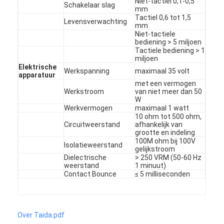
Niet-tactiel 0,1-0,5
Schakelaar slag
mm
VR-show
Tactiel 0,6 tot 1,5
Levensverwachting
mm
Over ons
Niet-tactiele
bediening > 5 miljoen
Tactiele bediening > 1
Fabriekstocht
miljoen
Elektrische
Werkspanning
maximaal 35 volt
apparatuur
Kwaliteitscontrole
met een vermogen
Werkstroom
van niet meer dan 50
Neem contact met ons op
W
Werkvermogen
maximaal 1 watt
10 ohm tot 500 ohm,
Nieuws
Circuitweerstand
afhankelijk van
grootte en indeling
100M ohm bij 100V
Vraag een offerte
Isolatieweerstand
gelijkstroom
Dielectrische
> 250 VRM (50-60 Hz
weerstand
1 minuut)
Contact Bounce
≤ 5 milliseconden
LEIDENE Membraanschakelaar
Tastbare Membraanschakelaar
Over Taida.pdf