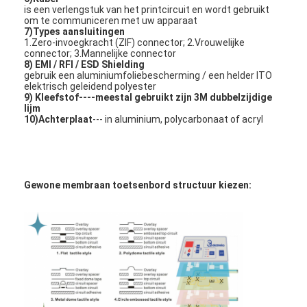
PCB en siliconen rubber membraan schakelaar
is een verlengstuk van het printcircuit en wordt gebruikt
om te communiceren met uw apparaat
7)
Types aansluitingen
Beschermingsfolie en traceringspapierverpakkingen
1.Zero-invoegkracht (ZIF) connector; 2.Vrouwelijke
connector; 3.Mannelijke connector
8)
EMI / RFI / ESD Shielding
gebruik een aluminiumfoliebescherming / een helder ITO
elektrisch geleidend polyester
9)
Kleefstof
----meestal gebruikt zijn 3M dubbelzijdige
lijm
10)
Achterplaat
--- in aluminium, polycarbonaat of acryl
Gewone membraan toetsenbord structuur kiezen: