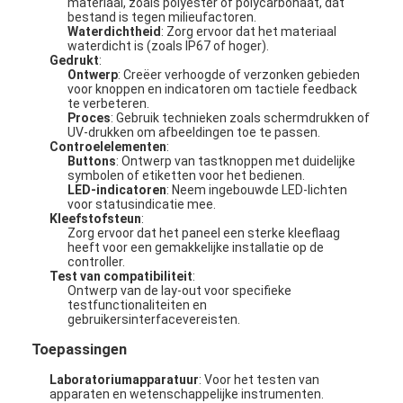
materiaal, zoals polyester of polycarbonaat, dat
bestand is tegen milieufactoren.
Waterdichtheid
: Zorg ervoor dat het materiaal
waterdicht is (zoals IP67 of hoger).
Gedrukt
:
Ontwerp
: Creëer verhoogde of verzonken gebieden
voor knoppen en indicatoren om tactiele feedback
te verbeteren.
Proces
: Gebruik technieken zoals schermdrukken of
UV-drukken om afbeeldingen toe te passen.
Controelelementen
:
Buttons
: Ontwerp van tastknoppen met duidelijke
symbolen of etiketten voor het bedienen.
LED-indicatoren
: Neem ingebouwde LED-lichten
voor statusindicatie mee.
Kleefstofsteun
:
Zorg ervoor dat het paneel een sterke kleeflaag
heeft voor een gemakkelijke installatie op de
controller.
Test van compatibiliteit
:
Ontwerp van de lay-out voor specifieke
testfunctionaliteiten en
gebruikersinterfacevereisten.
Toepassingen
Laboratoriumapparatuur
: Voor het testen van
apparaten en wetenschappelijke instrumenten.