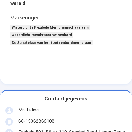
wereld
Markeringen:
Waterdichte Flexibele Membraanschakelaars
waterdicht membraantoetsenbord
De Schakelaar van het toetsenbordmembraan
Contactgegevens
Ms. LiJing
86-15382886108
Eenheid 502, B6, nr. 310, Songbai Road, Liaobu Town,