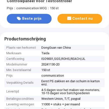
Controlepaneel Voor Testcontroller
Prijs：communication
MOQ：150 st
Beste prijs
Contact nu
Productomschrijving
Plaats van herkomst
DongGuan van China
Merknaam
Taida
Certificering
ISO9001,SGS,ROHS,REACH,UL
Modelnummer
20241130-20
Min. bestelaantal
150 st
Prijs
communication
Eerst PE-zakken en dan schuim in karton
Verpakking Details
enz.
4-5 dagen voor het maken van monsters;
Levertijd
10-15 dagen voor batchgoederen
Betalingscondities
Western Union, T/T, paypal
Levering vermogen
11000 + stuks + per maand