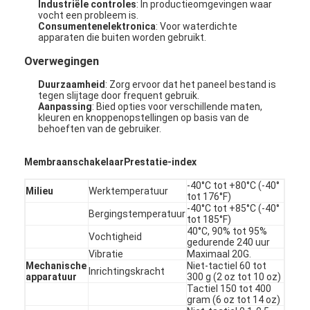
Industriële controles
: In productieomgevingen waar
vocht een probleem is.
Consumentenelektronica
: Voor waterdichte
apparaten die buiten worden gebruikt.
Overwegingen
Duurzaamheid
: Zorg ervoor dat het paneel bestand is
tegen slijtage door frequent gebruik.
Aanpassing
: Bied opties voor verschillende maten,
kleuren en knoppenopstellingen op basis van de
behoeften van de gebruiker.
Membraanschakelaar
Prestatie-index
-40°C tot +80°C (-40°
Milieu
Werktemperatuur
tot 176°F)
-40°C tot +85°C (-40°
Bergingstemperatuur
tot 185°F)
Thuis
40°C, 90% tot 95%
Vochtigheid
gedurende 240 uur
Vibratie
Maximaal 20G.
Producten
Mechanische
Niet-tactiel 60 tot
Inrichtingskracht
apparatuur
300 g (2 oz tot 10 oz)
Tactiel 150 tot 400
Video's
gram (6 oz tot 14 oz)