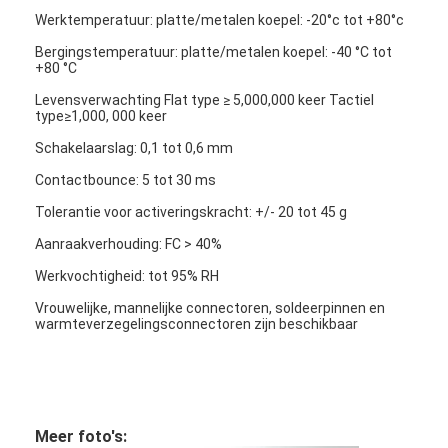
FPC-membraanschakelaar
Werktemperatuur: platte/metalen koepel: -20°c tot +80°c
Bergingstemperatuur: platte/metalen koepel: -40 °C tot
Waterdichte membraanschakelaar
+80 °C
Digitaal afdrukmembraanschakelaar
Levensverwachting Flat type ≥ 5,000,000 keer Tactiel
type≥1,000, 000 keer
achtergrondverlichtingsschakelaar
Schakelaarslag: 0,1 tot 0,6 mm
Contactbounce: 5 tot 30 ms
Grafische Bekleding
Tolerantie voor activeringskracht: +/- 20 tot 45 g
Medische Membraanschakelaar
Aanraakverhouding: FC > 40%
Werkvochtigheid: tot 95% RH
Flat Membrane Switch
Vrouwelijke, mannelijke connectoren, soldeerpinnen en
ESD-membraanschakelaar
warmteverzegelingsconnectoren zijn beschikbaar
Lcd-membraanschakelaar
Capacitieve Membraanschakelaar
Meer foto's: