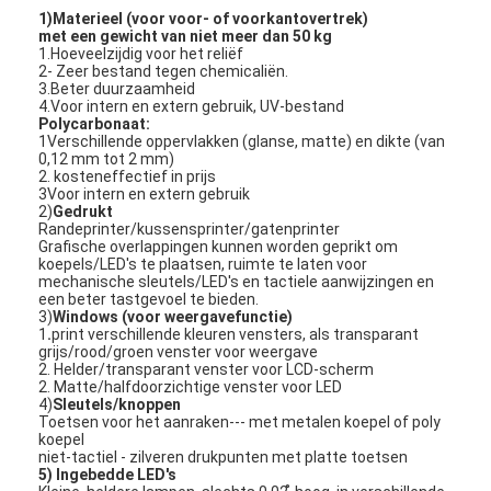
1)Materieel (voor voor- of voorkantovertrek)
met een gewicht van niet meer dan 50 kg
1.Hoeveelzijdig voor het reliëf
2- Zeer bestand tegen chemicaliën.
3.Beter duurzaamheid
4.Voor intern en extern gebruik, UV-bestand
Polycarbonaat:
1Verschillende oppervlakken (glanse, matte) en dikte (van
0,12 mm tot 2 mm)
2. kosteneffectief in prijs
3Voor intern en extern gebruik
2)
Gedrukt
Randeprinter/kussensprinter/gatenprinter
Grafische overlappingen kunnen worden geprikt om
koepels/LED's te plaatsen, ruimte te laten voor
mechanische sleutels/LED's en tactiele aanwijzingen en
een beter tastgevoel te bieden.
3)
Windows (voor weergavefunctie)
1
.
print verschillende kleuren vensters, als transparant
grijs/rood/groen venster voor weergave
Thuis
2. Helder/transparant venster voor LCD-scherm
2. Matte/halfdoorzichtige venster voor LED
4)
Sleutels/knoppen
Producten
Toetsen voor het aanraken--- met metalen koepel of poly
koepel
niet-tactiel - zilveren drukpunten met platte toetsen
Video's
5) Ingebedde LED's