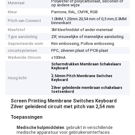
Polyester of polycarbonaat, siliconen of
Materiaal
op andere wijze
Kleur
Pantone, RAL, CMYK, RGB
1.0MM,1.25mm.20,54 mm of 0,5 mm,0.3MM
Pitch van Connect
binnenkant
Kleefstof
3M kleefmiddel of ander materiaal
Type aansluiting
ZIF, vrouwelijke of mannelijke aansluiting
Gepresteerde vorm
Rim embossing, Pollow embossing
circuitsystemen
FPC, zilveren plaat of PCB-plaat
Werkende Stroom
≤100mA
Schermdrukken Membraan Schakelaars
Keyboard
,
2.54mm Pitch Membrane Switches
Hoog licht:
Keyboard
,
Zilver geleidende membraan schakelaars
toetsenbord
Screen Printing Membrane Switches Keyboard
Zilver geleidend circuit met pitch van 2,54 mm
Toepassingen
Medische hulpmiddelen
: gebruikt in verschillende
medische apparatuur voor gebruikersinterfaces.