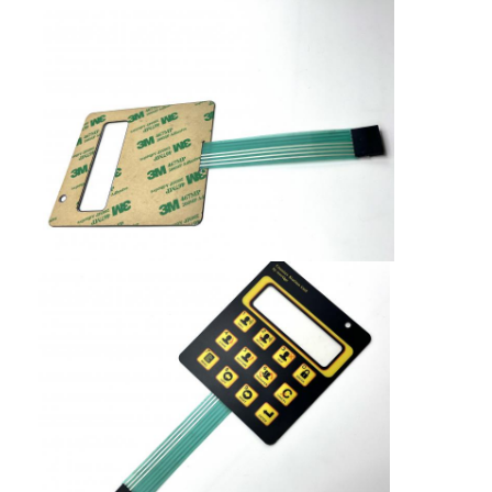
PCB en siliconen rubber membraan schakelaar
Beschermingsfolie en traceringspapierverpakkingen