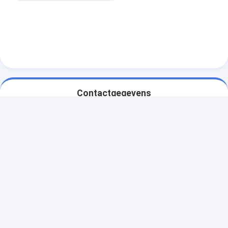
Contactgegevens
Ms. LiJing
86-15382886108
Eenheid 502, B6, nr. 310, Songbai Road, Liaobu Town,
Dongguan, China
Contact nu