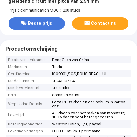
geleidend circuit met pitch van 2,54 mm
Prijs：communication
MOQ：200 stuks
Beste prijs
Contact nu
Productomschrijving
Plaats van herkomst
DongGuan van China
Merknaam
Taida
Certificering
ISO9001,SGS,ROHS,REACH,UL
Modelnummer
20241107-04
Min. bestelaantal
200 stuks
Prijs
communication
Eerst PE-zakken en dan schuim in karton
Verpakking Details
enz.
4-5 dagen voor het maken van monsters;
Levertijd
10-15 dagen voor batchgoederen
Betalingscondities
Western Union, T/T, paypal
Levering vermogen
50000 + stuks + per maand