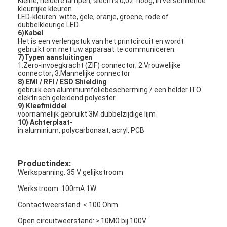
Kleine, heldere lampen, slechts 0,02 ̊ hoog, in verschillende
kleurrijke kleuren.
VR-show
LED-kleuren: witte, gele, oranje, groene, rode of
dubbelkleurige LED.
Over ons
6)Kabel
Het is een verlengstuk van het printcircuit en wordt
gebruikt om met uw apparaat te communiceren.
Fabriekstocht
7)Typen aansluitingen
1.Zero-invoegkracht (ZIF) connector; 2.Vrouwelijke
connector; 3.Mannelijke connector
Kwaliteitscontrole
8) EMI / RFI / ESD Shielding
gebruik een aluminiumfoliebescherming / een helder ITO
elektrisch geleidend polyester
Neem contact met ons op
9) Kleefmiddel
voornamelijk gebruikt 3M dubbelzijdige lijm
Nieuws
10) Achterplaat
-
in aluminium, polycarbonaat, acryl, PCB
Vraag een offerte
Productindex:
Werkspanning: 35 V gelijkstroom
LEIDENE Membraanschakelaar
Werkstroom: 100mA 1W
Contactweerstand: < 100 Ohm
Tastbare Membraanschakelaar
Open circuitweerstand: ≥ 10MΩ bij 100V