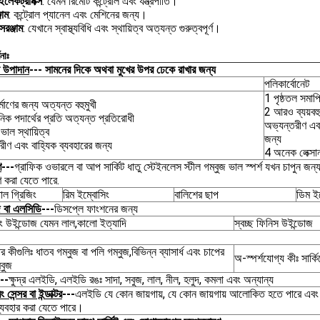
লেকট্রনিক্স
: যেমন রিমোট কন্ট্রোল এবং যন্ত্রপাতি।
জাম
: কন্ট্রোল প্যানেল এবং মেশিনের জন্য।
সরঞ্জাম
: যেখানে স্বাস্থ্যবিধি এবং স্থায়িত্ব অত্যন্ত গুরুত্বপূর্ণ।
ণনাঃ
 উপাদান
--- সামনের দিকে অথবা মুখের উপর ঢেকে রাখার জন্য
পলিকার্বোনেট
1 পৃষ্ঠতল সমাপ
র্মাণের জন্য অত্যন্ত বহুমুখী
2 আরও ব্যয়বহ
নিক পদার্থের প্রতি অত্যন্ত প্রতিরোধী
অভ্যন্তরীণ এবং
াল স্থায়িত্ব
জন্য
রীণ এবং বাহ্যিক ব্যবহারের জন্য
4 অনেক লেক্সা
ণ
---
গ্রাফিক ওভারলে বা আপ সার্কিট ধাতু স্টেইনলেস স্টীল গম্বুজ ভাল স্পর্শ যখন চাপুন জন্
মাণ করা যেতে পারে.
টাল গ্রিজিং
রিম ইম্বোসিং
বালিশের ছাপ
ডিম ই
 বা এলসিডি
---
ডিসপ্লে ফাংশনের জন্য
 রং উইন্ডোজ যেমন লাল,কালো ইত্যাদি
স্বচ্ছ ফিনিস উইন্ডোজ
তর কীগুলিঃ ধাতব গম্বুজ বা পলি গম্বুজ,বিভিন্ন ব্যাসার্ধ এবং চাপের
অ-স্পর্শযোগ্য কীঃ সার্কি
্বুজ
--
ক্ষুদ্র এলইডি, এলইডি রঙঃ সাদা, সবুজ, লাল, নীল, হলুদ, কমলা এবং অন্যান্য
সেন্সর বা ইন্ডাক্টর
---
এলইডি যে কোন জায়গায়, যে কোন জায়গায় আলোকিত হতে পারে এবং 
ব্যবহার করা যেতে পারে।