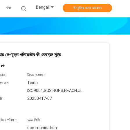
Bengali
খবর
উদ্ধৃতির জন্য আবেদন
্ক্র্যাচ লেপযুক্ত পলিয়েস্টার কী মেমব্রেন সুইচ
বরণ:
্থল:
চীনের ডংগুয়ান
লক নাম:
Taida
ISO9001,SGS,ROHS,REACH,UL
ার:
20250417-07
াহিদার পরিমাণ:
১০০ পিসি
communication