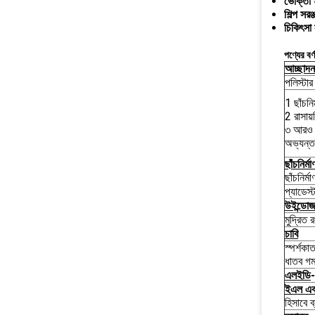
ভোক্তা ই
শিল্প সরঞ্
চিকিৎসা 
পণ্যের বর্
আচ্ছাদন
পলিস্টার
1 ছাঁচনি
2 রাসায়
৩ আরও ভ
অভ্যন্ত
ছাঁচনির্মা
ছাঁচনির্
প্যাডেস্
উইন্ডোজ
মুদ্রিত
চাবি
স্পর্শকা
ধাতব গম
এলইডি
-
ইএল এবং 
হিসাবে 