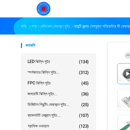
বাড়ি
পণ্য
মেডিকেল মেমব্রেন সুইচ
অ্যান্টি স্ক্র্যাচ লেপযুক্ত পলিয়েস্টার কী মেমব্
কতগুলি
LED ঝিল্লি সুইচ
(134)
স্পর্শকাতর ঝিল্লি সুইচ...
(312)
FPC ঝিল্লি সুইচ
(45)
জলরোধী ঝিল্লি সুইচ...
(36)
ডিজিটাল প্রিন্টিং মেমব্রেন সুইচ...
(25)
ব্যাকলাইট মেম্ব্রান সুইচ...
(107)
গ্রাফিক ওভারলে
(123)