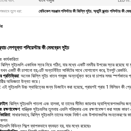
তামের ধরন:
ধাতব গম্বুজ
LED রঙ:
েষভাবে তুলে ধরা:
মেডিকেল সরঞ্জাম পলিস্টার কী ঝিল্লি সুইচ
,
অ্যান্টি স্ক্র্যাচ পলিস্টার কী মে
ণনা
 স্ক্র্যাচ লেপযুক্ত পলিয়েস্টার কী মেমব্রেন সুইচ
বং কার্যকারিতা
: ঝিল্লি সুইচগুলি একাধিক স্তর নিয়ে গঠিত, যার মধ্যে একটি নমনীয় উপরের স্তর রয়েছে যা মু
যখন একটি কী চাপানো হয়,এটি অন্তর্নিহিত সার্কিটের সাথে যোগাযোগ করে, ইনপুট রেকর্ডিং.
র প্রতিক্রিয়া
: অনেক ঝিল্লি সুইচ ধাতব গম্বুজ অন্তর্ভুক্ত করে যা চাপার সময় স্পর্শকাতর প্র
কারীর অভিজ্ঞতা উন্নত করে।
: এই সুইচগুলি উচ্চ স্থায়িত্বের জন্য ডিজাইন করা হয়েছে, প্রায়শই প্রায় 1 মিলিয়ন কী 
্রফাইল
: ঝিল্লি সুইচগুলি পাতলা এবং হালকা, যা তাদের সীমিত জায়গার অ্যাপ্লিকেশনগুলির 
ং রক্ষণাবেক্ষণ
: যান্ত্রিক সুইচগুলির তুলনায় এগুলি পরিষ্কার এবং রক্ষণাবেক্ষণ করা সহজ 
যকারিতা
: সাধারণভাবে, ঝিল্লি সুইচগুলি তাদের সহজ নির্মাণ এবং উপাদানগুলির সংহতকরণের কারণ
িকেশন
ুইচগুলি বিভিন্ন শিল্পে ব্যাপকভাবে ব্যবহৃত হয়, যার মধ্যে রয়েছেঃ