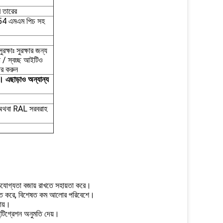
ি তারের
.54 এমএম পিচ সহ
াঃ সুরক্ষার জন্য
ষা / স্বচ্ছ আইটিও
হার করুন
ুন। এছাড়াও অন্যান্য
থবা RAL সরবরাহ
ং পাঠযোগ্যতা বজায় রাখতে সহায়তা করে।
উন্নত করে, বিশেষত কম আলোর পরিবেশে।
যায়।
ন্টিগ্রেশন অনুমতি দেয়।