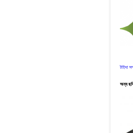
টাইদা সম
অন্য ছবি