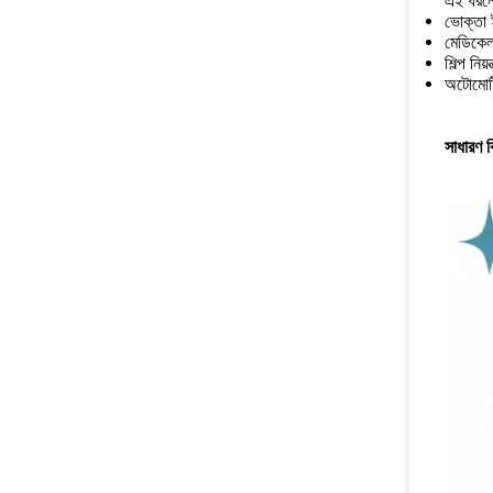
এই ধরনের
ভোক্তা ই
মেডিকেল 
শিল্প নিয়
অটোমোটি
সাধারণ ঝ