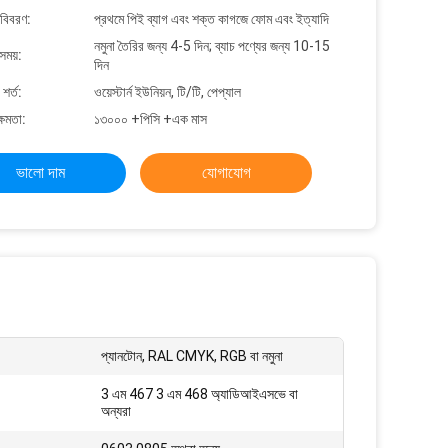
 বিবরণ:
প্রথমে পিই ব্যাগ এবং শক্ত কাগজে ফোম এবং ইত্যাদি
নমুনা তৈরির জন্য 4-5 দিন; ব্যাচ পণ্যের জন্য 10-15
সময়:
দিন
শর্ত:
ওয়েস্টার্ন ইউনিয়ন, টি/টি, পেপ্যাল
্ষমতা:
১৩০০০ +পিসি +এক মাস
ভালো দাম
যোগাযোগ
প্যানটোন, RAL CMYK, RGB বা নমুনা
3 এম 467 3 এম 468 অ্যাডিআইএসভে বা
অন্যরা