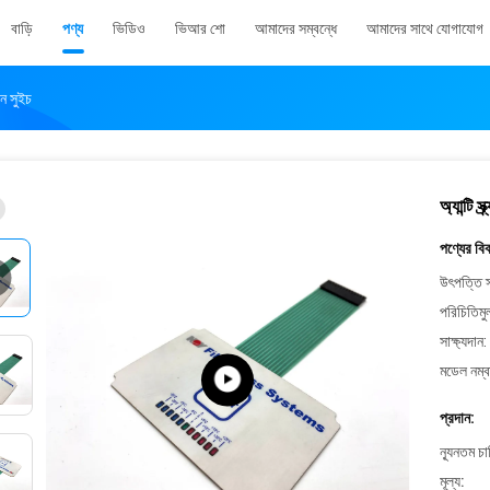
বাড়ি
পণ্য
ভিডিও
ভিআর শো
আমাদের সম্বন্ধে
আমাদের সাথে যোগাযোগ
রেন সুইচ
অ্যান্টি স
পণ্যের বি
উৎপত্তি স
পরিচিতিমু
সাক্ষ্যদান:
মডেল নম্ব
প্রদান:
ন্যূনতম চ
মূল্য: