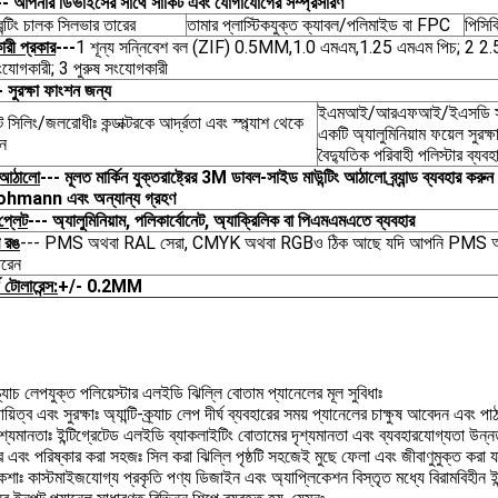
-- আপনার ডিভাইসের সাথে সার্কিট এবং যোগাযোগের সম্প্রসারণ
্রিন্টিং চালক সিলভার তারের
তামার প্লাস্টিকযুক্ত ক্যাবল/পলিমাইড বা FPC
পিসিব
রী প্রকার
---
1 শূন্য সন্নিবেশ বল (ZIF) 0.5MM,1.0 এমএম,1.25 এমএম পিচ; 2 2
ংযোগকারী; 3 পুরুষ সংযোগকারী
- সুরক্ষা ফাংশন জন্য
ইএমআই/আরএফআই/ইএসডি সুরক্ষ
 সিলিং/জলরোধীঃ কন্ডাক্টরকে আর্দ্রতা এবং স্প্ল্যাশ থেকে
একটি অ্যালুমিনিয়াম ফয়েল সুরক্
ুন
বৈদ্যুতিক পরিবাহী পলিস্টার ব্যব
 আঠালো
--- মূলত মার্কিন যুক্তরাষ্ট্রের 3M ডাবল-সাইড মাউন্টিং আঠালো ব্র্যান্ড ব্যবহার কর
ohmann এবং অন্যান্য গ্রহণ
প্লেট
--- অ্যালুমিনিয়াম, পলিকার্বোনেট, অ্যাক্রিলিক বা পিএমএমএতে ব্যবহার
 রঙ
--- PMS অথবা RAL সেরা, CMYK অথবা RGBও ঠিক আছে যদি আপনি PMS অ
ারেন
র্ড টোলারেন্স:
+/- 0.2MM
স্ক্র্যাচ লেপযুক্ত পলিয়েস্টার এলইডি ঝিল্লি বোতাম প্যানেলের মূল সুবিধাঃ
্থায়িত্ব এবং সুরক্ষাঃ অ্যান্টি-ক্র্যাচ লেপ দীর্ঘ ব্যবহারের সময় প্যানেলের চাক্ষুষ আবেদন এব
ৃশ্যমানতাঃ ইন্টিগ্রেটেড এলইডি ব্যাকলাইটিং বোতামের দৃশ্যমানতা এবং ব্যবহারযোগ্যতা 
যকর এবং পরিষ্কার করা সহজঃ সিল করা ঝিল্লি পৃষ্ঠটি সহজেই মুছে ফেলা এবং জীবাণুমুক্ত করা 
নকশাঃ কাস্টমাইজযোগ্য প্রকৃতি পণ্য ডিজাইন এবং অ্যাপ্লিকেশন বিস্তৃত মধ্যে বিরামবিহীন ই