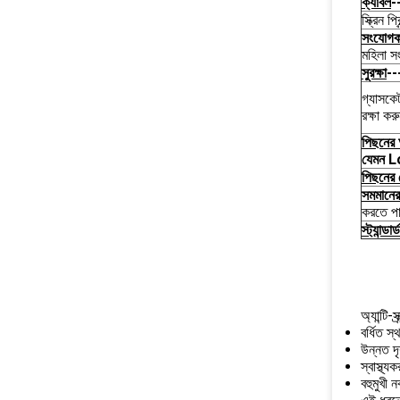
ক্যাবল
-
স্ক্রিন প
সংযোগকা
মহিলা স
সুরক্ষা
--
গ্যাসকেট
রক্ষা কর
পিছনের
যেমন L
পিছনের 
সমমানের
করতে প
স্ট্যান্ডা
অ্যান্টি-
বর্ধিত স
উন্নত দ
স্বাস্থ্
বহুমুখী 