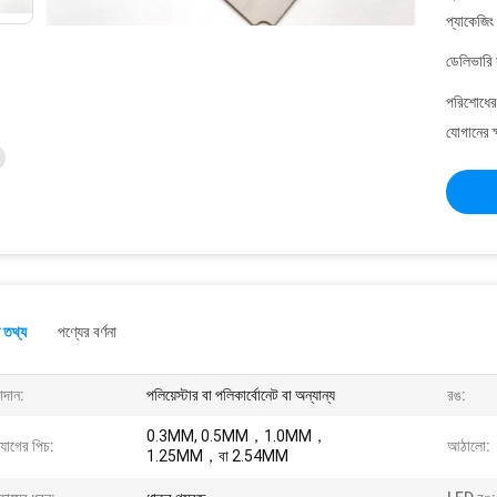
প্যাকেজিং
ডেলিভারি 
পরিশোধের 
যোগানের ক
 তথ্য
পণ্যের বর্ণনা
াদান:
পলিয়েস্টার বা পলিকার্বোনেট বা অন্যান্য
রঙ:
0.3MM, 0.5MM，1.0MM，
যোগের পিচ:
আঠালো:
1.25MM，বা 2.54MM