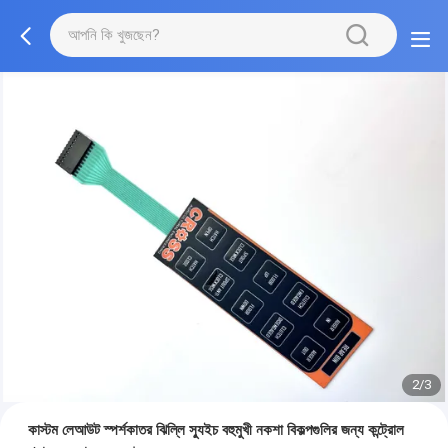
2/3
কাস্টম লেআউট স্পর্শকাতর ঝিল্লি স্যুইচ বহুমুখী নকশা বিকল্পগুলির জন্য কন্ট্রোল