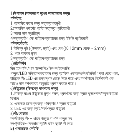
1)উপাদান (সামনের বা মুখের আচ্ছাদনের জন্য)
পলিস্টার:
1.প্রসারিত করার জন্য অত্যন্ত বহুমুখী
2রাসায়নিক পদার্থের প্রতি অত্যন্ত প্রতিরোধী
3.আরো ভাল স্থায়িত্ব
4অভ্যন্তরীণ এবং বাহ্যিক ব্যবহারের জন্য, ইউভি প্রতিরোধী
পলিকার্বোনেট:
1.বিভিন্ন পৃষ্ঠ ((উজ্জ্বল, ম্যাট) এবং বেধ ((0.12mm থেকে ~ 2mm)
2. খরচ কার্যকর মূল্য
3অভ্যন্তরীণ এবং বাহ্যিক ব্যবহারের জন্য
২)
ছাঁচনির্মাণ
রিম ইম্পোসিং/পাস ইম্পোসিং/ডিম্পল ইম্পোসিং
গম্বুজ/LED সন্নিবেশ করানোর জন্য গ্রাফিক ওভারলেগুলি ছাঁচনির্মাণ করা যেতে পারে,
যান্ত্রিক কী/LED এর জন্য স্থান ছেড়ে দিতে পারে এবং স্পর্শকাতর নির্দেশাবলী এবং
আরও ভাল স্পর্শকাতর অনুভূতি প্রদান করতে পারে।
৩)
উইন্ডোজ (ডিসপ্লে ফাংশনের জন্য)
1
.
বিভিন্ন রঙের উইন্ডোজ মুদ্রণ করুন, প্রদর্শনের জন্য স্বচ্ছ ধূসর/লাল/সবুজ উইন্ডো
বাড়ি
হিসাবে
2. এলসিডি ডিসপ্লে জন্য পরিষ্কার / স্বচ্ছ উইন্ডো
2. LED এর জন্য ম্যাট/অর্ধ-স্বচ্ছ উইন্ডো
পণ্য
৪)
কী/বোতাম
স্পর্শযোগ্য কী--- ধাতব গম্বুজ বা পলি গম্বুজ সহ
নন-ট্যাক্টিভ--সিলভার প্রিন্টিং ডটস ফ্ল্যাট কী দিয়ে
ভিডিও
5) এমবেডেড এলইডি