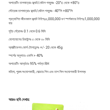
অপারেটিং তাপমাত্রাঃ ফ্ল্যাট/মেটাল গম্বুজঃ -20°c থেকে +80°c
FPC ঝিল্লি সুইচ
স্টোরেজ তাপমাত্রাঃ ফ্ল্যাট/মেটাল গম্বুজঃ -40°সি +80°সি
জলরোধী ঝিল্লি সুইচ
প্রত্যাশিত জীবনকাল ফ্ল্যাট টাইপ≥৫,000,000 গুণ স্পর্শকাতর টাইপ≥1,000,000
বার
ডিজিটাল প্রিন্টিং মেমব্রেন সুইচ
সুইচ স্ট্রোকঃ 0.1 থেকে 0.6 মিমি
ব্যাকলাইট মেম্ব্রান সুইচ
যোগাযোগের রিবাউন্সঃ ৫ থেকে ৩০ মিমি
গ্রাফিক ওভারলে
অ্যাক্টিভেশন ফোর্স টোলারেন্সঃ +/- 20 থেকে 45g
স্পর্শের অনুপাতঃ এফসি > 40%
মেডিকেল মেমব্রেন সুইচ
অপারেটিং আর্দ্রতাঃ 95% পর্যন্ত RH
ফ্ল্যাট মেমব্রেন সুইচ
মহিলা, পুরুষ সংযোগকারী, সোল্ডার পিন এবং তাপ সিল সংযোগকারী উপলব্ধ
ইএসডি মেম্ব্রান সুইচ
এলসিডি ঝিল্লি সুইচ
আরও ছবি দেখায়:
ক্যাপাসিটিভ মেম্ব্রান সুইচ