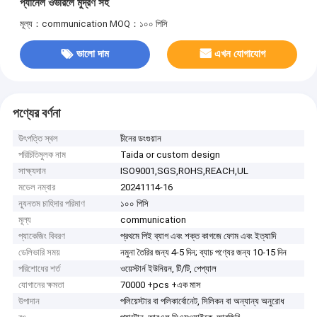
প্যানেল ওভারলে মুদ্রণ সহ
মূল্য：communication
MOQ：১০০ পিসি
ভালো দাম
এখন যোগাযোগ
পণ্যের বর্ণনা
উৎপত্তি স্থল
চীনের ডংগুয়ান
পরিচিতিমুলক নাম
Taida or custom design
সাক্ষ্যদান
ISO9001,SGS,ROHS,REACH,UL
মডেল নম্বার
20241114-16
ন্যূনতম চাহিদার পরিমাণ
১০০ পিসি
মূল্য
communication
প্যাকেজিং বিবরণ
প্রথমে পিই ব্যাগ এবং শক্ত কাগজে ফোম এবং ইত্যাদি
ডেলিভারি সময়
নমুনা তৈরির জন্য 4-5 দিন; ব্যাচ পণ্যের জন্য 10-15 দিন
পরিশোধের শর্ত
ওয়েস্টার্ন ইউনিয়ন, টি/টি, পেপ্যাল
যোগানের ক্ষমতা
70000 +pcs +এক মাস
উপাদান
পলিয়েস্টার বা পলিকার্বোনেট, সিলিকন বা অন্যান্য অনুরোধ