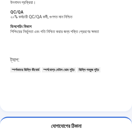
উৎপাদন প্রক্রিয়া।
QC/QA
২০% কর্মচারী QC/QA কর্মী, গুণগত মান নিশ্চিত
ডিসপেচিং বিভাগ
শিপিংয়ের নির্ভুলতা এবং গতি নিশ্চিত করার জন্য শক্তি প্রেরণের ক্ষমতা
ট্যাগ:
স্পর্শকাতর ঝিল্লি কীবোর্ড
স্পর্শযোগ্য মেটাল ডোম সুইচ
ঝিল্লি গম্বুজ সুইচ
যোগাযোগের ঠিকানা