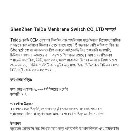
ShenZhen TaiDa Menbrane Switch CO.,LTD সম্পর্কে
Taida একটি OEM পেশাদার ডিজাইন এবং অঙ্গবিন্যাস সুইচ উত্পাদন বিশেষজ্ঞ,গ্রাফিক
ওভারলে এবং আঠালো স্টিকার / লেবেল সঙ্গে সঙ্গে 15 বছরেরও বেশি অভিজ্ঞতা চীন এর
Shenzhen যা ব্যাপকভাবে শিল্প ব্যবহৃত হয়ইলেকট্রনিক্স, গৃহস্থালী যন্ত্রপাতি,
চিকিৎসা সরঞ্জাম। আমাদের ৫০০ এরও বেশি গ্রাহক রয়েছে। আমাদের বেশিরভাগ
গ্রাহকই আমেরিকা, ইইউ, যুক্তরাজ্য, মধ্যপ্রাচ্য এবং বিশ্বের অন্যান্য বিখ্যাত দেশ
থেকে এসেছেন।টেইদা প্রতিটি ক্লায়েন্টের অনুরোধের উপর ভিত্তি করে বিভিন্ন ধরণের
ঝিল্লি সুইচ সরবরাহ করতে পারে।.
কারখানার শক্তিঃ
কারখানার এলাকাঃ ২,০০০ বর্গ মিটারেরও বেশি
কর্মচারী: > ৭০
গবেষণা ও উন্নয়ন
ক্রমাগত মানের উন্নতি, পেশাদার প্রযুক্তিগত সহায়তা এবং সর্বশেষ নকশা
গ্রাহকদের চাহিদা বা নমুনার জন্য আমাদের গবেষণা ও উন্নয়ন বিভাগ থেকে
উৎপাদন
দ্রুততম ডেলিভারি সময় নিশ্চিত করার জন্য শক্তিশালী উৎপাদনশীলতা এবং ইউনিফাইড