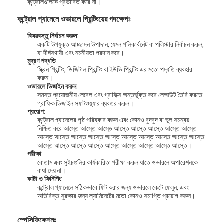
কন্ট্রোলগুলিকে প্রভাবিত করে না।
কন্ট্রোল প্যানেলে ওভারলে প্রিন্টিংয়ের পদক্ষেপঃ
বিষয়বস্তু নির্বাচন করুন
:
একটি উপযুক্ত আচ্ছাদন উপাদান, যেমন পলিকার্বনেট বা পলিস্টার নির্বাচন করুন,
যা দীর্ঘস্থায়ী এবং নমনীয়তা প্রদান করে।
মুদ্রণ পদ্ধতি
:
স্ক্রিন প্রিন্টিং, ডিজিটাল প্রিন্টিং বা ইউভি প্রিন্টিং এর মতো পদ্ধতি ব্যবহার
করুন।
ওভারলে ডিজাইন করুন
:
সমস্ত প্রয়োজনীয় লেবেল এবং গ্রাফিক্স অন্তর্ভুক্ত করে লেআউট তৈরি করতে
গ্রাফিক ডিজাইন সফটওয়্যার ব্যবহার করুন।
প্রয়োগ
:
কন্ট্রোল প্যানেলের পৃষ্ঠ পরিষ্কার করুন এবং কোনও বুদবুদ বা ভুল সমন্বয়
নিশ্চিত করে আস্তে আস্তে আস্তে আস্তে আস্তে আস্তে আস্তে আস্তে
আস্তে আস্তে আস্তে আস্তে আস্তে আস্তে আস্তে আস্তে আস্তে আস্তে
আস্তে আস্তে আস্তে আস্তে আস্তে আস্তে আস্তে আস্তে আস্তে।
পরীক্ষা
:
বোতাম এবং সুইচগুলির কার্যকারিতা পরীক্ষা করুন যাতে ওভারলে অপারেশনকে
বাধা দেয় না।
কাটা ও ফিনিশিং
:
কন্ট্রোল প্যানেলে সঠিকভাবে ফিট করার জন্য ওভারলে কেটে ফেলুন, এবং
অতিরিক্ত সুরক্ষার জন্য ল্যামিনেটের মতো কোনও সমাপ্তি প্রয়োগ করুন।
স্পেসিফিকেশনঃ