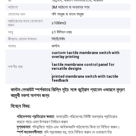
রঙ
প্যান্টোন, আরএল সিএমওয়াইকে, আরজিবি
আঠালো
3M আঠালো বা অন্যান্য পণ্য
বোতামের ধরন
পলি গম্বুজ বা ধাতব গম্বুজ
প্রতিরোধের সাথে যোগাযোগ
≤100mΩ
করুন
আয়ু
≥1 মিলিয়ন চক্র
কীপ্যাড বোতাম উপাদান
পিইটি/পিসি
আকার
কাস্টম
custom tactile membrane switch with
overlay printing
,
tactile membrane control panel for
লক্ষণীয় করা:
versatile designs
,
printed membrane switch with tactile
feedback
কাস্টম লেআউট স্পর্শকাতর ঝিল্লি সুইচ সঙ্গে কন্ট্রোল প্যানেল ওভারলে মুদ্রণ
বহুমুখী নকশা অপশন জন্য
বিবেচ্য বিষয়:
পরিবেশগত প্রতিরোধ ক্ষমতা
: অপারেটিং পরিবেশের নির্দিষ্ট অবস্থার প্রতিরোধ
করতে পারে এমন উপকরণ নির্বাচন করুন
দৃশ্যমানতা
: পটভূমিতে পাঠ্য এবং আইকনগুলি পাঠযোগ্য কিনা তা নিশ্চিত করুন।
স্পর্শ সংবেদনশীলতা
: যদি প্রযোজ্য হয়, তবে নিশ্চিত করুন যে ওভারলে টাচ