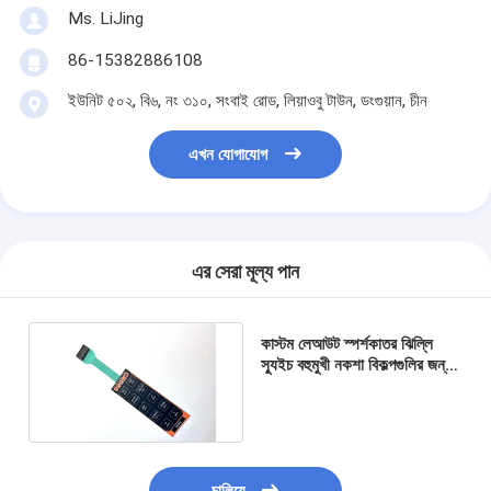
Ms. LiJing
86-15382886108
ইউনিট ৫০২, বি৬, নং ৩১০, সংবাই রোড, লিয়াওবু টাউন, ডংগুয়ান, চীন
এখন যোগাযোগ
এর সেরা মূল্য পান
কাস্টম লেআউট স্পর্শকাতর ঝিল্লি
স্যুইচ বহুমুখী নকশা বিকল্পগুলির জন্য
কন্ট্রোল প্যানেল ওভারলে মুদ্রণ সহ