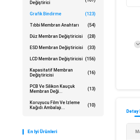
(107)
Değiştirici
Grafik Bindirme
(123)
Tıbbi Membran Anahtarı
(54)
Düz Membran Değiştiricisi
(28)
ESD Membran Değiştiricisi
(33)
LCD Membran Değiştiricisi
(156)
Kapasitatif Membran
(16)
Değiştiricisi
PCB Ve Silikon Kauçuk
(13)
Membran Deği...
Koruyucu Film Ve Izleme
(10)
Kağıdı Ambalajı...
Detay 
En Iyi Ürünleri
M