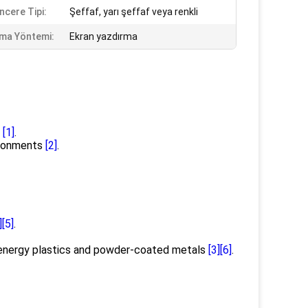
ncere Tipi:
Şeffaf, yarı şeffaf veya renkli
ma Yöntemi:
Ekran yazdırma
e
[1]
.
vironments
[2]
.
]
[5]
.
e energy plastics and powder-coated metals
[3]
[6]
.