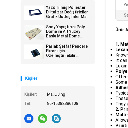
Ya
Yazdırılmış Poliester
Dijital zar Değiştiriciler
Şe
Grafik Üstleşimler Mat
Öz Yapışkan Ad Takımı
Sony Yapıştırıcı Poly
Ürün A
Dome ile Alt Yüzey
Baskı Metal Dome
Membran Klavyesi
1. Mat
Parlak Şeffaf Pencere
Lexan
Ekranı için
Known 
Özelleştirilebilir
Kullanıcı Arayüzleri
It can
Katmanı ile Tutarlı Bir
Lexan 
Kullanıcı Deneyimi
Polye
Oluşturun
Offers
Kişiler
Some p
Adhes
Typic
Kişiler:
Ms. LiJing
These
Tel:
86-15382886108
They a
2. Pr
Multi
Allows
Print