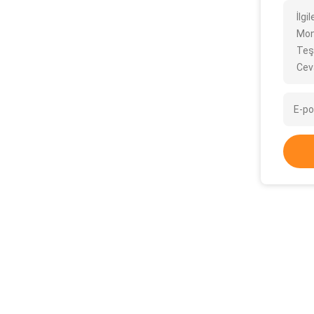
İlg
Moni
Teş
Cev