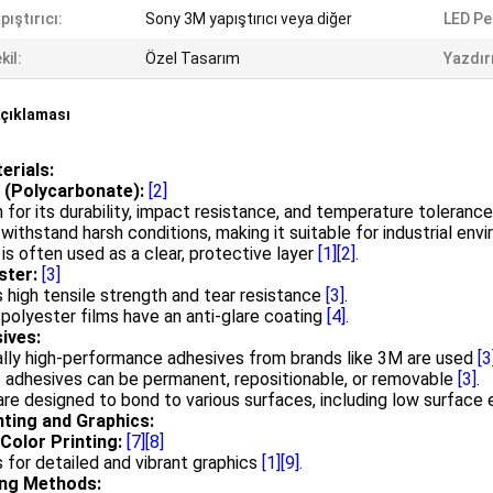
pıştırıcı:
Sony 3M yapıştırıcı veya diğer
LED Pe
kil:
Özel Tasarım
Yazdır
çıklaması
erials:
 (Polycarbonate):
[2]
for its durability, impact resistance, and temperature toleranc
 withstand harsh conditions, making it suitable for industrial en
is often used as a clear, protective layer
[1]
[2]
.
ster:
[3]
 high tensile strength and tear resistance
[3]
.
olyester films have an anti-glare coating
[4]
.
ives:
ally high-performance adhesives from brands like 3M are used
[3
 adhesives can be permanent, repositionable, or removable
[3]
.
re designed to bond to various surfaces, including low surfac
inting and Graphics:
-Color Printing:
[7]
[8]
 for detailed and vibrant graphics
[1]
[9]
.
ing Methods: