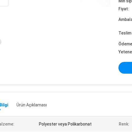
Min sip
Fiyat:
Ambalaj
Teslim 
Ödeme 
Yetene
Bilgi
Ürün Açıklaması
alzeme:
Polyester veya Polikarbonat
Renk: