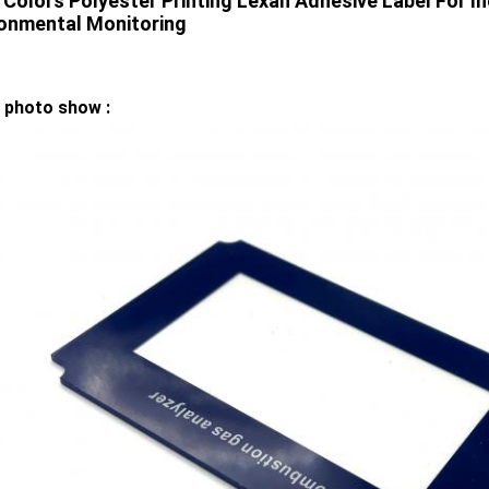
 Colors Polyester Printing Lexan Adhesive Label For In
ronmental Monitoring
 photo show :