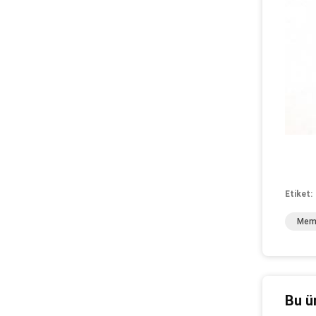
Etiket:
Memb
Bu ü