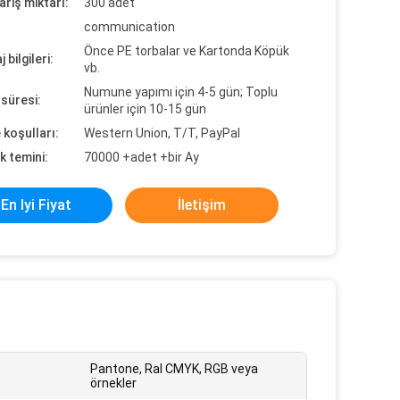
ariş miktarı:
300 adet
communication
Önce PE torbalar ve Kartonda Köpük
 bilgileri:
vb.
Numune yapımı için 4-5 gün; Toplu
süresi:
ürünler için 10-15 gün
koşulları:
Western Union, T/T, PayPal
k temini:
70000 +adet +bir Ay
En Iyi Fiyat
İletişim
Pantone, Ral CMYK, RGB veya
örnekler