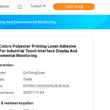
Turkish
berler
Teklif isteği
splay And Environmental Monitoring
 Colors Polyester Printing Lexan Adhesive
For Industrial Touch Interface Display And
onmental Monitoring
rıntıları:
yeri:
Çin DongGuan
dı:
Taida
ka:
ISO9001,SGS,ROHS,REACH,UL
numarası:
20251113-04
& teslimat koşulları: