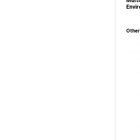
Multi
Envi
Other