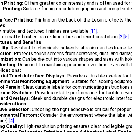
n Printing:
Offers greater color intensity and is often used for
l Printing:
Suitable for high-resolution graphics and complex d
rface Printing:
Printing on the back of the Lexan protects the
es:
, matte, and textured finishes are available
[11]
.
 or matte finishes can reduce glare and resist scratching
[2]
[5]
.
atures and Benefits:
lity:
Resistant to chemicals, solvents, abrasion, and extreme 
ction:
Protects touch screens from scratches, dust, and damag
mization:
Can be die-cut into various shapes and sizes with hol
lasting:
Designed to maintain appearance over time, even with
lications:
trial Touch Interface Displays:
Provides a durable overlay for t
onmental Monitoring Equipment:
Suitable for labeling equipm
ol Panels:
Clear, durable labels for communicating instructions
ane Switches:
Provides reliable performance for tactile devi
ard Overlays:
Sleek and durable designs for electronic interf
nsiderations:
ive Selection:
Choosing the right adhesive is critical for prope
onmental Factors:
Consider the environment where the label wil
ure)
[4]
.
ng Quality:
High-resolution printing ensures clear and legible g