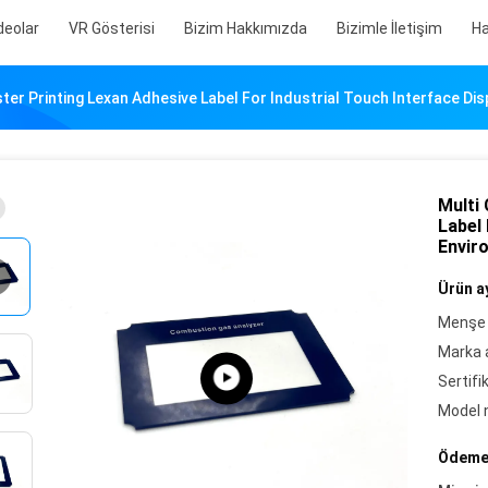
deolar
VR Gösterisi
Bizim Hakkımızda
Bizimle İletişim
Ha
ster Printing Lexan Adhesive Label For Industrial Touch Interface Di
Multi
Label 
Envir
Ürün ay
Menşe 
Marka a
Sertifi
Model 
Ödeme 