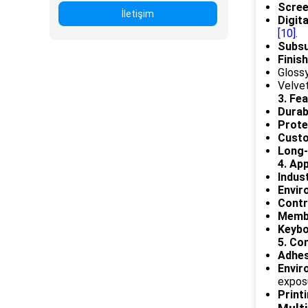
Scree
İletişim
Digita
[10]
.
Subsu
Finish
Glossy
Velvet
3. Fe
Durabi
Prote
Custo
Long-
4. App
Indus
Envir
Contr
Membr
Keybo
5. Co
Adhes
Envir
expos
Printi