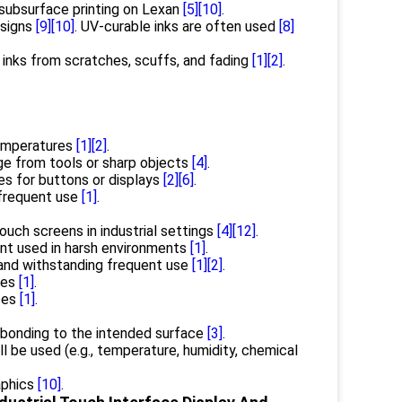
 subsurface printing on Lexan
[5]
[10]
.
esigns
[9]
[10]
. UV-curable inks are often used
[8]
 inks from scratches, scuffs, and fading
[1]
[2]
.
temperatures
[1]
[2]
.
e from tools or sharp objects
[4]
.
es for buttons or displays
[2]
[6]
.
 frequent use
[1]
.
ouch screens in industrial settings
[4]
[12]
.
ent used in harsh environments
[1]
.
 and withstanding frequent use
[1]
[2]
.
ces
[1]
.
aces
[1]
.
r bonding to the intended surface
[3]
.
l be used (e.g., temperature, humidity, chemical
raphics
[10]
.