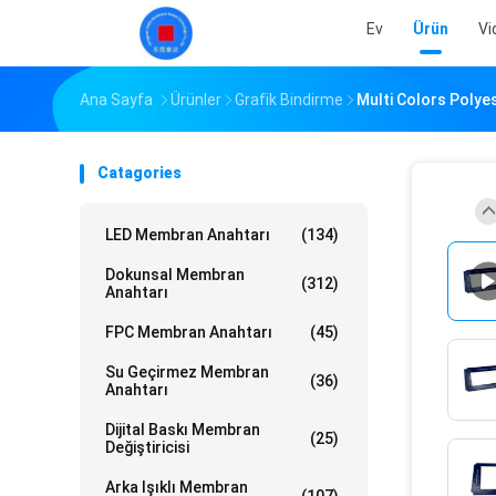
Ev
Ürün
Vi
Ana Sayfa
Ürünler
Grafik Bindirme
Multi Colors Polye
Catagories
LED Membran Anahtarı
(134)
Dokunsal Membran
(312)
Anahtarı
FPC Membran Anahtarı
(45)
Su Geçirmez Membran
(36)
Anahtarı
Dijital Baskı Membran
(25)
Değiştiricisi
Arka Işıklı Membran