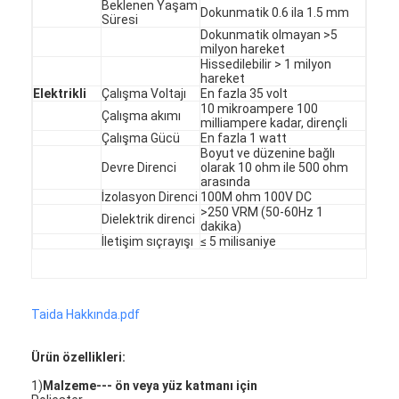
Beklenen Yaşam
Dokunmatik 0.6 ila 1.5 mm
VR Gösterisi
Süresi
Dokunmatik olmayan >5
milyon hareket
Bizim Hakkımızda
Hissedilebilir > 1 milyon
hareket
Elektrikli
Çalışma Voltajı
En fazla 35 volt
Fabrika turu
10 mikroampere 100
Çalışma akımı
milliampere kadar, dirençli
Kalite Kontrolü
Çalışma Gücü
En fazla 1 watt
Boyut ve düzenine bağlı
Devre Direnci
olarak 10 ohm ile 500 ohm
Bizimle İletişim
arasında
İzolasyon Direnci
100M ohm 100V DC
>250 VRM (50-60Hz 1
Haberler
Dielektrik direnci
dakika)
İletişim sıçrayışı
≤ 5 milisaniye
Bir İndirim İste
Taida Hakkında.pdf
LED Membran anahtarı
Ürün özellikleri:
Dokunsal Membran Anahtarı
1)
Malzeme--- ön veya yüz katmanı için