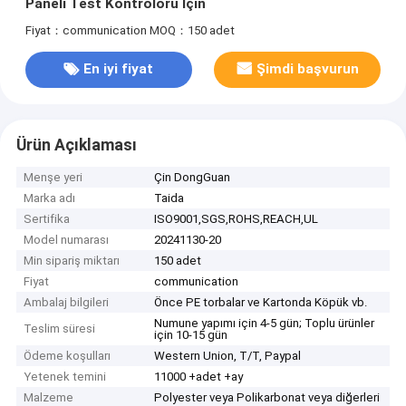
Paneli Test Kontrolörü İçin
Fiyat：communication
MOQ：150 adet
En iyi fiyat
Şimdi başvurun
Ürün Açıklaması
Menşe yeri
Çin DongGuan
Marka adı
Taida
Sertifika
ISO9001,SGS,ROHS,REACH,UL
Model numarası
20241130-20
Min sipariş miktarı
150 adet
Fiyat
communication
Ambalaj bilgileri
Önce PE torbalar ve Kartonda Köpük vb.
Numune yapımı için 4-5 gün; Toplu ürünler
Teslim süresi
için 10-15 gün
Ödeme koşulları
Western Union, T/T, Paypal
Yetenek temini
11000 +adet +ay
Malzeme
Polyester veya Polikarbonat veya diğerleri