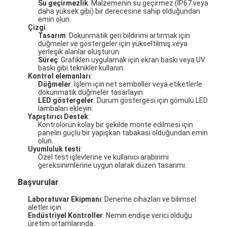
Su geçirmezlik
: Malzemenin su geçirmez (IP67 veya
daha yüksek gibi) bir derecesine sahip olduğundan
emin olun.
Çizgi
:
Tasarım
: Dokunmatik geri bildirimi artırmak için
düğmeler ve göstergeler için yükseltilmiş veya
yerleşik alanlar oluşturun.
Süreç
: Grafikleri uygulamak için ekran baskı veya UV
baskı gibi teknikler kullanın.
Kontrol elemanları
:
Düğmeler
: İşlem için net semboller veya etiketlerle
dokunmatik düğmeler tasarlayın.
LED göstergeler
: Durum göstergesi için gömülü LED
lambaları ekleyin.
Yapıştırıcı Destek
:
Kontrolörün kolay bir şekilde monte edilmesi için
panelin güçlü bir yapışkan tabakası olduğundan emin
olun.
Uyumluluk testi
:
Özel test işlevlerine ve kullanıcı arabirimi
gereksinimlerine uygun olarak düzen tasarımı.
Başvurular
Laboratuvar Ekipmanı
: Deneme cihazları ve bilimsel
aletler için.
Endüstriyel Kontroller
: Nemin endişe verici olduğu
üretim ortamlarında.