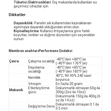
Tüketici Elektronikleri
: Dış mekanlarda kullanılan su
geçirmez cihazlar için.
Dikkatler
Dayanıklılık
: Panelin sık kullanımdan kaynaklanan
aşınmaya dayanıklı olduğundan emin olun.
Kişiselleştirme
: Kullanıcı ihtiyaçlarına göre farklı
boyutlar, renkler ve düğme düzenleri için seçenekler
sunun.
Membran anahtarı
Performans Endeksi
-40°C'den +80°C'ye
Çevre
Çalışma sıcaklığı
(-40°F'den 176°F'ye)
Depolama
-40°C'den +85°C'ye
sıcaklığı
(-40°F'den 185°F'ye)
40°C, 90-95% 240 saat
Nemlilik
boyunca
Ev
titreşim
En fazla 20 gram.
Etkinleştirme
Dokunmatik olmayan 60g ila
Mekanik
gücü
300g (2oz ila 10oz)
Ürün
Dokunmatik 150g ila 400g (6
oz ila 14 oz)
Dokunmatik olmayan 0.1 ila
videolar
Değiştirme Dersi
0.5 mm