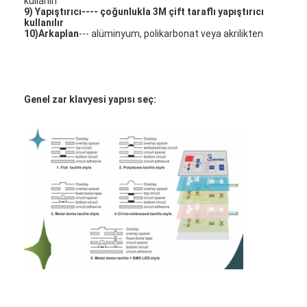
kullanın
PCB ve Silikon Kauçuk Membran Değiştiricisi
9)
Yapıştırıcı
---- çoğunlukla 3M çift taraflı yapıştırıcı
kullanılır
10)
Arkaplan
--- alüminyum, polikarbonat veya akrilikten
Koruyucu film ve izleme kağıdı ambalajı
Genel zar klavyesi yapısı seç: