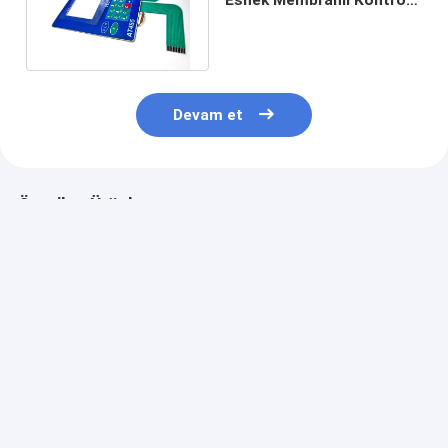
Paneli Test Kontrolörü
İçin
Devam et
Önerilen Ürünler
Altın kaplama metal
Emboss Tipi Su
Polyester Mat
kubbesi ile
geçirmez Esnek
Elektronik
özelleştirilebilir
Membran
Denetleyici İçi
yüksek etkili su
Anahtarları Test
geçirmez Mem