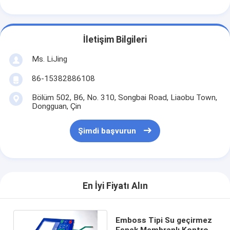
İletişim Bilgileri
Ms. LiJing
86-15382886108
Bölüm 502, B6, No. 310, Songbai Road, Liaobu Town,
Dongguan, Çin
Şimdi başvurun
En İyi Fiyatı Alın
Emboss Tipi Su geçirmez
Esnek Membranlı Kontrol