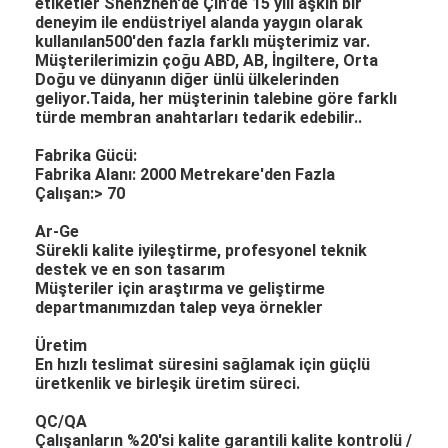
etiketler Shenzhen'de Çin'de 15 yılı aşkın bir
deneyim ile endüstriyel alanda yaygın olarak
kullanılan500'den fazla farklı müşterimiz var.
Müşterilerimizin çoğu ABD, AB, İngiltere, Orta
Doğu ve dünyanın diğer ünlü ülkelerinden
geliyor.Taida, her müşterinin talebine göre farklı
türde membran anahtarları tedarik edebilir..
Fabrika Gücü:
Fabrika Alanı: 2000 Metrekare'den Fazla
Çalışan:> 70
Ar-Ge
Sürekli kalite iyileştirme, profesyonel teknik
destek ve en son tasarım
Müşteriler için araştırma ve geliştirme
departmanımızdan talep veya örnekler
Üretim
En hızlı teslimat süresini sağlamak için güçlü
üretkenlik ve birleşik üretim süreci.
QC/QA
Çalışanların %20'si kalite garantili kalite kontrolü /