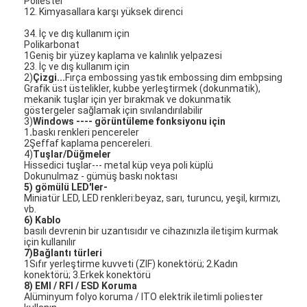
Poliester
FPC membran anahtarı
12. Kimyasallara karşı yüksek direnci
34. İç ve dış kullanım için
Su geçirmez membran anahtarı
Polikarbonat
1Geniş bir yüzey kaplama ve kalınlık yelpazesi
23. İç ve dış kullanım için
Dijital Baskı Membran Değiştiricisi
2)
Çizgi...
Fırça embossing yastık embossing dim embpsing
Grafik üst üstelikler, kubbe yerleştirmek (dokunmatik),
Arka ışıklı Membran Değiştirici
mekanik tuşlar için yer bırakmak ve dokunmatik
göstergeler sağlamak için sıvılandırılabilir
3)
Windows ---- görüntüleme fonksiyonu için
Grafik Bindirme
1
.
baskı renkleri pencereler
2Şeffaf kaplama pencereleri.
4)
Tuşlar/Düğmeler
Tıbbi Membran Anahtarı
Hissedici tuşlar--- metal küp veya poli küplü
Dokunulmaz - gümüş baskı noktası
5) gömülü LED'ler-
Düz Membran Değiştiricisi
Miniatür LED, LED renkleri:beyaz, sarı, turuncu, yeşil, kırmızı,
vb.
ESD Membran Değiştiricisi
6) Kablo
basılı devrenin bir uzantısıdır ve cihazınızla iletişim kurmak
için kullanılır
LCD Membran Değiştiricisi
7)
Bağlantı türleri
1Sıfır yerleştirme kuvveti (ZIF) konektörü; 2.Kadın
konektörü; 3.Erkek konektörü
Kapasitatif Membran Değiştiricisi
8)
EMI / RFI / ESD Koruma
Alüminyum folyo koruma / ITO elektrik iletimli poliester