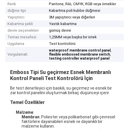
Renk
Pantone, RAL CMYK, RGB veya örnekler
düğme tipi
Kabartma poli kubbe düğmesi
Yapıştırıcı
3M yapıştırıcı veya diğerleri
Kabartma şekli
Yastık kabartma
devre seçenekleri
gümüş devre
Temas mesafesi
1,25MM veya başka bir istek
Uygulama
Test kontrolörü
,
waterproof membrane control panel
Vurgulamak:
,
flexible embossed membrane switch
testing controller waterproof panel
Emboss Tipi Su geçirmez Esnek Membranlı
Kontrol Paneli Test Kontrolörü İçin
Bir test denetleyici için baskılı, su geçirmez ve esnek bir
zar kontrol panelini oluşturmak birkaç düşünceyi içerir.
Temel Özellikler
Malzeme
:
Membran
: Poliester veya polikarbonat gibi çevresel
faktörlere dayanabilen esnek ve dayanıklı bir
malzeme kullanın.