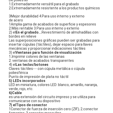
1.Extremadamente versátil para el grabado
Espectáculo VR
2.Extremadamente resistente a los productos químicos
Sobre nosotros
3Mejor durabilidad 4.Para uso interno y externo
de acero
1Amplia gama de acabados de superficie y espesores
Recorrido por la fábrica
2.Más rentable 3.Para uso interno y externo
2) el
En el grabado...
Revestimiento de almohadillas con
bordes en relieve
Control de calidad
Las superposiciones gráficas pueden ser grabadas para
insertar cúpulas (táctiles), dejar espacio para llaves
mecánicas y proporcionar indicaciones táctiles
Contacta con nosotros
3) el
Ventanas para función de visualización
1
.
Imprimir colores de las ventanas
Noticias
2. ventanas de acabados transparentes
4) el
Las teclas/botones
Claves táctiles--- con cúpula metálica o cúpula
Solicitar una cita
poliesférica
Punto de impresión de plata no táctil
5) LEDs incorporados
LED en miniatura, colores LED: blanco, amarillo, naranja,
verde, rojo, etc.
6)Cable
Interruptor de membrana del LED
es una extensión del circuito impreso y se utiliza para
comunicarse con su dispositivo
Interruptor de membrana táctil
7) el
Tipos de conector
1Conector de fuerza de inserción cero (ZIF); 2.conector
femenino; 3.conector masculino