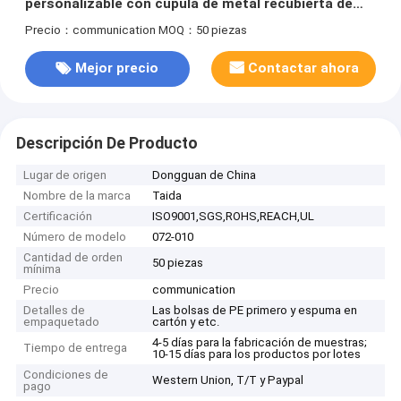
personalizable con cúpula de metal recubierta de
oro
Precio：communication
MOQ：50 piezas
Mejor precio
Contactar ahora
Descripción De Producto
Lugar de origen
Dongguan de China
Nombre de la marca
Taida
Certificación
ISO9001,SGS,ROHS,REACH,UL
Número de modelo
072-010
Cantidad de orden
50 piezas
mínima
Precio
communication
Detalles de
Las bolsas de PE primero y espuma en
empaquetado
cartón y etc.
4-5 días para la fabricación de muestras;
Tiempo de entrega
10-15 días para los productos por lotes
Condiciones de
Western Union, T/T y Paypal
pago