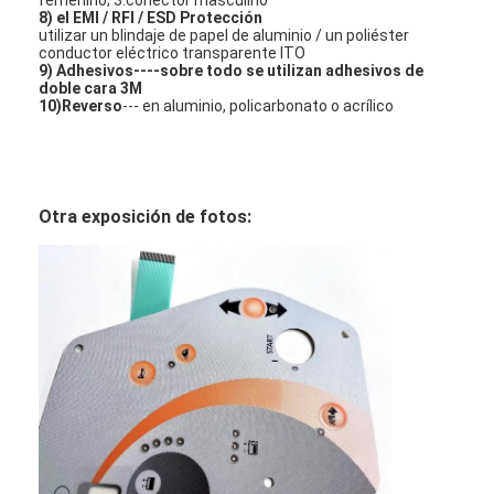
Interruptor de membrana de FPC
8) el
EMI / RFI / ESD Protección
utilizar un blindaje de papel de aluminio / un poliéster
conductor eléctrico transparente ITO
Interruptor de membrana impermeable
9)
Adhesivos
----sobre todo se utilizan adhesivos de
doble cara 3M
10)
Reverso
--- en aluminio, policarbonato o acrílico
Interruptor de membrana de impresión digital
interruptor de membrana con luz de fondo
Capa gráfica
Otra exposición de fotos:
Interruptor de membrana médico
Interruptor de membrana plana
Interruptor de membrana ESD
Interruptor de membrana LCD
Interruptor de membrana capacitivo