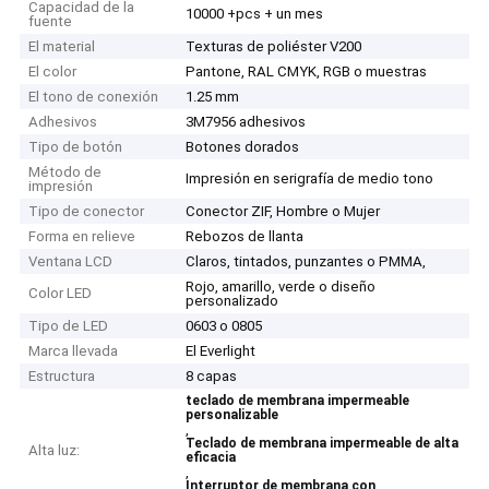
Capacidad de la
10000 +pcs + un mes
fuente
El material
Texturas de poliéster V200
El color
Pantone, RAL CMYK, RGB o muestras
El tono de conexión
1.25 mm
Adhesivos
3M7956 adhesivos
Tipo de botón
Botones dorados
Método de
Impresión en serigrafía de medio tono
impresión
Tipo de conector
Conector ZIF, Hombre o Mujer
Forma en relieve
Rebozos de llanta
Ventana LCD
Claros, tintados, punzantes o PMMA,
Rojo, amarillo, verde o diseño
Color LED
personalizado
Tipo de LED
0603 o 0805
Marca llevada
El Everlight
Estructura
8 capas
teclado de membrana impermeable
personalizable
,
Teclado de membrana impermeable de alta
Alta luz:
eficacia
,
Interruptor de membrana con