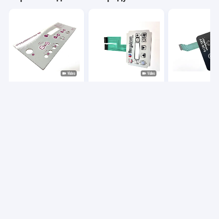
Промышленные
Глянцевая отделка
EL Backlight
мембранные
Полиэстер
Membrane Key
переключатели для
Прозрачное окно с
Switch с
герметизированных
подсветкой
индивидуаль
периметров и
Мембранная
дизайном для
Лучшая цена
Лучшая цена
Лучшая ц
настраиваемые
клавиатура Для
промышленн
параметры в
станков с ЧПУ
интерфейсов
панелях управления
для управления
машинами
Главная страница
Карта сайта
Desktop Site
Карта сайта
Политика конфиденциальности
Качество
Переключатель мембраны СИД
Китайская
фабрика.Copyright © 2025 ShenZhen Taida Membrane Switch
CO.,LTD. All Rights Reserved.