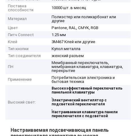
Поставка
10000 шт. в месяц
способности
Полиэстер или поликарбонат или
Материал
другие
Цвет
Pantone, RAL, CMYK, RGB
Питч Connect
1.25 мм
Клей
3M467 Клей или другие
Тип кнопки
Купол металла
Тип соединителя
женский разъем
Мембранный переключатель,
ПН
мембранная клавиатура, клавиатура,
перекрытие
Потребительская электроника и
Применение
бытовая техника
Высокоэффективный переключатель
панельной клавиатуры
,
Электрический вентилятор с
Высокий свет:
подсветкой переключателя
,
Настраиваемая клавиатура панели
переключателя с подсветкой
Настраиваемая подсвечивающая панель
переключателя клавиатура высокая