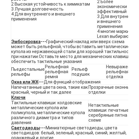
2 Более
2 Высокая устойчивость к химикатам
VR-шоу
экономически
3 Лучшая долговечность
эффективный
4 Для внутреннего и внешнего
3 Для внутреннего
применения
О нас
и внешнего
применения
4 многие марки
Экскурсия по заводу
Lexan выбирают
Эмбосировка
---
Графический наклад или вверх схема
может быть рельефной, чтобы вставить металлические
Контроль качества
купола из нержавеющей стали для хорошей тактильности
при нажатии.Оставьте место для механических клавиш и
Свяжитесь с нами
обеспечить тактильные указания
Рельефная
Невыраженная
Пьедестальные
Рельеф
рельефная
рельефная
Новости
рельефы
подушек
ремня
отделка
Окна или ЖК
---
Для функций отображения
Напечатанные цвета окна, такие как
Прозрачные оконные
Запросите цитату
красный, черный и так далее
отделки
Ключи
Тактильные клавиши: колдовские
Нетактильные
металлические купола или
клавиши: печатные
поликупола, металлические купола
серебряные пятна на
Переключатель мембраны СИД
различного диаметра и типов
схеме
давления
Светодиоды
---
Миниатюрные светодиоды, цвета
Тактильный переключатель мембраны
светодиодов: белый, зеленый, красный, синий, желтый,
оранжевый и другие