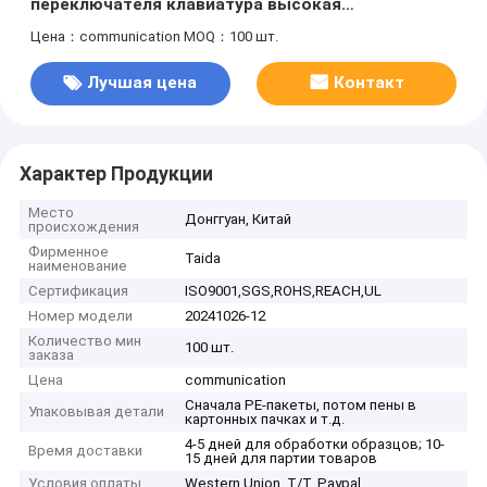
переключателя клавиатура высокая
эффективность для электрического вентилятора
Цена：communication
MOQ：100 шт.
Лучшая цена
Контакт
Характер Продукции
Место
Донггуан, Китай
происхождения
Фирменное
Taida
наименование
Сертификация
ISO9001,SGS,ROHS,REACH,UL
Номер модели
20241026-12
Количество мин
100 шт.
заказа
Цена
communication
Сначала PE-пакеты, потом пены в
Упаковывая детали
картонных пачках и т.д.
4-5 дней для обработки образцов; 10-
Время доставки
15 дней для партии товаров
Условия оплаты
Western Union, T/T, Paypal