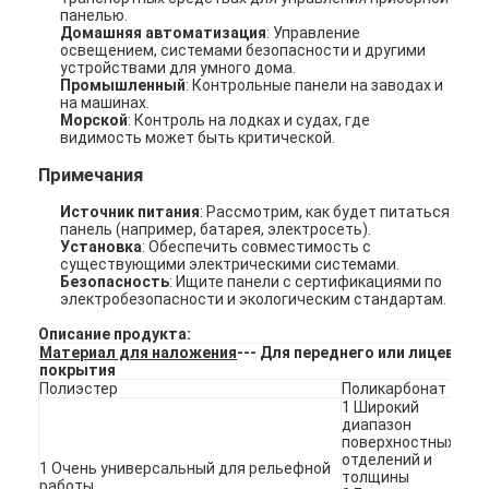
панелью.
Домашняя автоматизация
: Управление
освещением, системами безопасности и другими
устройствами для умного дома.
Промышленный
: Контрольные панели на заводах и
на машинах.
Морской
: Контроль на лодках и судах, где
видимость может быть критической.
Примечания
Источник питания
: Рассмотрим, как будет питаться
панель (например, батарея, электросеть).
Установка
: Обеспечить совместимость с
существующими электрическими системами.
Безопасность
: Ищите панели с сертификациями по
электробезопасности и экологическим стандартам.
Описание продукта:
Материал для наложения
--- Для переднего или лицевого
Домой
покрытия
Полиэстер
Поликарбонат
1 Широкий
Продукты
диапазон
поверхностных
отделений и
Видеозаписи
1 Очень универсальный для рельефной
толщины
работы