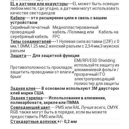
Переключатель мембраны FPC
EL и датчики или индукторы
---
EL может быть освещен в
любом месте, где угодно, а датчики могут использоваться в
качестве светодиодов
Водонепроницаемый мембранный переключатель
Кабели
--- это расширение цепи и связь с вашим
устройством
Серийный печатный
Меднопластированный
Дигитальный мембранный переключатель печати
проводящий
кабель /Полимид или
Кабель на ПКБ
серебряный кабель
FPC
Типы соединителей
---
1 Нулевая сила вставки ((ZIF) с 0,5
переключатель мембраны с подсветкой
мм,1.0MM,1.25 мм;2 женский разъем с 2,54 мм;3 мужской
разъем
Графический верхний слой
Защита
--- Для защитной функции
EMI/RFI/ESD Shielding:
используйте защиту из
Медицинский переключатель мембраны
Противоположность прокладок:
алюминиевой фольги /
защитить проводники от влаги и
прозрачный ITO
брызг
электропроводящий
Плоская мембрана переключателя
полиэстер для защиты
Задняя клея
--- В основном используют 3M двусторонний
ESD мембранный переключатель
клей марки США.
Задняя тарелка
--- Использование в алюминии,
поликарбонате, акриле или ПММА
Переключатель мембраны LCD
Совпадающий цвет
--- PMS или RAL Лучше всего, CMYK или
RGB также могут быть в порядке, если вы можете
предоставить PMS или RAL
Емкостный переключатель мембраны
Стандартные допуски:
+/- 0,2 мм