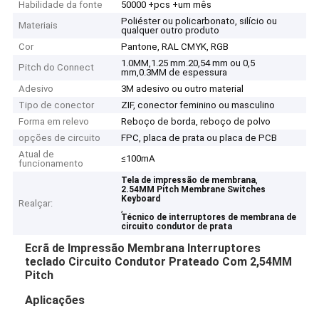
Habilidade da fonte
50000 +pcs +um mês
Poliéster ou policarbonato, silício ou
Materiais
qualquer outro produto
Cor
Pantone, RAL CMYK, RGB
1.0MM,1.25 mm.20,54 mm ou 0,5
Pitch do Connect
mm,0.3MM de espessura
Adesivo
3M adesivo ou outro material
Tipo de conector
ZIF, conector feminino ou masculino
Forma em relevo
Reboço de borda, reboço de polvo
opções de circuito
FPC, placa de prata ou placa de PCB
Atual de
≤100mA
funcionamento
,
Tela de impressão de membrana
2.54MM Pitch Membrane Switches
Keyboard
Realçar:
,
Técnico de interruptores de membrana de
circuito condutor de prata
Ecrã de Impressão Membrana Interruptores
teclado Circuito Condutor Prateado Com 2,54MM
Pitch
Aplicações