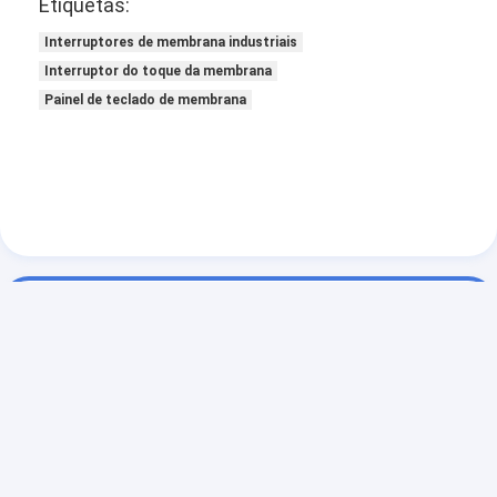
Etiquetas:
Interruptores de membrana industriais
Interruptor do toque da membrana
Painel de teclado de membrana
Contacto
Ms. LiJing
86-15382886108
Unidade 502, B6, n.o 310, Songbai Road, Liaobu
Town, Dongguan, China