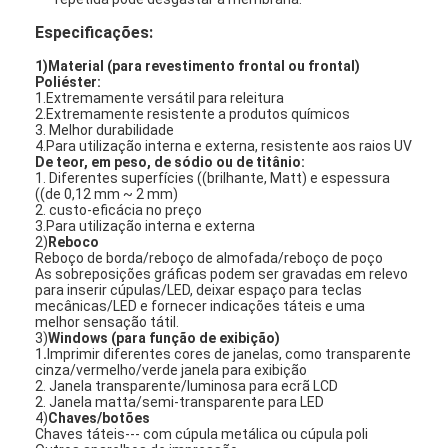
Especificações:
1)Material (para revestimento frontal ou frontal)
Poliéster:
1.Extremamente versátil para releitura
2.Extremamente resistente a produtos químicos
3. Melhor durabilidade
4.Para utilização interna e externa, resistente aos raios UV
De teor, em peso, de sódio ou de titânio:
1. Diferentes superfícies ((brilhante, Matt) e espessura
((de 0,12 mm ~ 2 mm)
2. custo-eficácia no preço
3.Para utilização interna e externa
2)
Reboco
Reboço de borda/reboço de almofada/reboço de poço
As sobreposições gráficas podem ser gravadas em relevo
para inserir cúpulas/LED, deixar espaço para teclas
mecânicas/LED e fornecer indicações táteis e uma
melhor sensação tátil.
Para casa
3)
Windows (para função de exibição)
1
.
Imprimir diferentes cores de janelas, como transparente
cinza/vermelho/verde janela para exibição
Produtos
2. Janela transparente/luminosa para ecrã LCD
2. Janela matta/semi-transparente para LED
4)
Chaves/botões
Vídeos
Chaves táteis--- com cúpula metálica ou cúpula poli