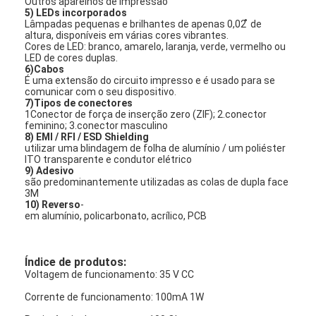
Outros aparelhos de impressão
5) LEDs incorporados
Espetáculo VR
Lâmpadas pequenas e brilhantes de apenas 0,02 ̊ de
altura, disponíveis em várias cores vibrantes.
Sobre nós
Cores de LED: branco, amarelo, laranja, verde, vermelho ou
LED de cores duplas.
6)Cabos
Visita à fábrica
É uma extensão do circuito impresso e é usado para se
comunicar com o seu dispositivo.
7)Tipos de conectores
Controle de qualidade
1Conector de força de inserção zero (ZIF); 2.conector
feminino; 3.conector masculino
8) EMI / RFI / ESD Shielding
Contacte-nos
utilizar uma blindagem de folha de alumínio / um poliéster
ITO transparente e condutor elétrico
Notícias
9) Adesivo
são predominantemente utilizadas as colas de dupla face
3M
Solicite um orçamento
10) Reverso
-
em alumínio, policarbonato, acrílico, PCB
Índice de produtos:
Interruptor de membrana do diodo emissor de luz
Voltagem de funcionamento: 35 V CC
Interruptor de membrana tátil
Corrente de funcionamento: 100mA 1W