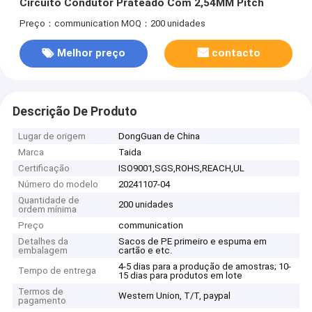
Circuito Condutor Prateado Com 2,54MM Pitch
Preço：communication
MOQ：200 unidades
Melhor preço
contacto
Descrição De Produto
Lugar de origem
DongGuan de China
Marca
Taida
Certificação
ISO9001,SGS,ROHS,REACH,UL
Número do modelo
20241107-04
Quantidade de
200 unidades
ordem mínima
Preço
communication
Detalhes da
Sacos de PE primeiro e espuma em
embalagem
cartão e etc.
4-5 dias para a produção de amostras; 10-
Tempo de entrega
15 dias para produtos em lote
Termos de
Western Union, T/T, paypal
pagamento