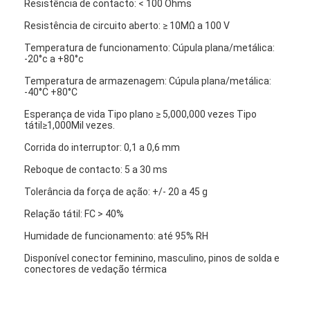
Resistência de contacto: < 100 Ohms
Interruptor de membrana de FPC
Resistência de circuito aberto: ≥ 10MΩ a 100 V
Interruptor de membrana à prova d'água
Temperatura de funcionamento: Cúpula plana/metálica:
-20°c a +80°c
Interruptor de membrana de impressão digital
Temperatura de armazenagem: Cúpula plana/metálica:
-40°C +80°C
Interruptor de membrana iluminado por fundo
Esperança de vida Tipo plano ≥ 5,000,000 vezes Tipo
tátil≥1,000Mil vezes.
Folha de prova gráfica
Corrida do interruptor: 0,1 a 0,6 mm
Interruptor de membrana médico
Reboque de contacto: 5 a 30 ms
Interruptor de membrana plana
Tolerância da força de ação: +/- 20 a 45 g
Relação tátil: FC > 40%
Interruptor de membrana ESD
Humidade de funcionamento: até 95% RH
Interruptor de membrana LCD
Disponível conector feminino, masculino, pinos de solda e
conectores de vedação térmica
Interruptor de membrana capacitivo