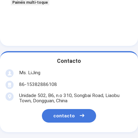
Painéis multi-toque
Contacto
Ms. LiJing
86-15382886108
Unidade 502, B6, n.o 310, Songbai Road, Liaobu
Town, Dongguan, China
contacto