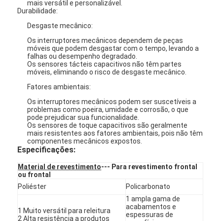
mais versátil e personalizável.
Durabilidade:
Desgaste mecânico:
Os interruptores mecânicos dependem de peças
móveis que podem desgastar com o tempo, levando a
falhas ou desempenho degradado.
Os sensores tácteis capacitivos não têm partes
móveis, eliminando o risco de desgaste mecânico.
Fatores ambientais:
Os interruptores mecânicos podem ser suscetíveis a
problemas como poeira, umidade e corrosão, o que
pode prejudicar sua funcionalidade.
Os sensores de toque capacitivos são geralmente
mais resistentes aos fatores ambientais, pois não têm
componentes mecânicos expostos.
Especificações:
Para casa
Material de revestimento
--- Para revestimento frontal
ou frontal
Poliéster
Produtos
Policarbonato
1 ampla gama de
acabamentos e
Vídeos
1 Muito versátil para releitura
espessuras de
2 Alta resistência a produtos