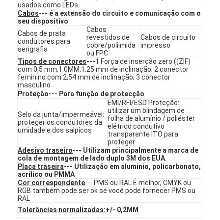
usados como LEDs.
Interruptor de membrana de FPC
Cabos
--- é a extensão do circuito e comunicação com o
seu dispositivo
Interruptor de membrana à prova d'água
Cabos
Cabos de prata
revestidos de
Cabos de circuito
condutores para
cobre/poliimida
impresso
serigrafia
Interruptor de membrana de impressão digital
ou FPC
Tipos de conectores
---
1 Força de inserção zero ((ZIF)
com 0,5 mm,1.0MM,1.25 mm de inclinação; 2 conector
Interruptor de membrana iluminado por fundo
feminino com 2,54 mm de inclinação; 3 conector
masculino
Folha de prova gráfica
Proteção
--- Para função de protecção
EMI/RFI/ESD Proteção:
utilizar um blindagem de
Interruptor de membrana médico
Selo da junta/impermeável:
folha de alumínio / poliéster
proteger os condutores da
elétrico condutivo
umidade e dos salpicos
transparente ITO para
Interruptor de membrana plana
proteger
Adesivo traseiro
--- Utilizam principalmente a marca de
Interruptor de membrana ESD
cola de montagem de lado duplo 3M dos EUA.
Placa traseira
--- Utilização em alumínio, policarbonato,
acrílico ou PMMA
Interruptor de membrana LCD
Cor correspondente
--- PMS ou RAL É melhor, CMYK ou
RGB também pode ser ok se você pode fornecer PMS ou
RAL
Interruptor de membrana capacitivo
Tolerâncias normalizadas:
+/- 0,2MM