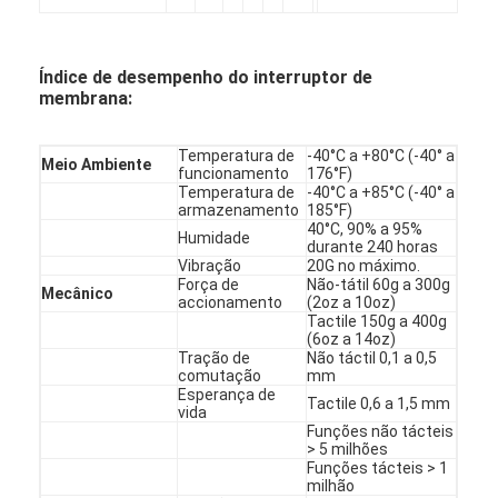
Interruptor de membrana de PCB e borracha de silicone
Embalagens de filme protetor e de papel de rastreamento
Índice de desempenho do interruptor de
membrana:
Temperatura de
-40°C a +80°C (-40° a
Meio Ambiente
funcionamento
176°F)
Temperatura de
-40°C a +85°C (-40° a
armazenamento
185°F)
40°C, 90% a 95%
Humidade
durante 240 horas
Vibração
20G no máximo.
Força de
Não-tátil 60g a 300g
Mecânico
accionamento
(2oz a 10oz)
Tactile 150g a 400g
(6oz a 14oz)
Tração de
Não táctil 0,1 a 0,5
comutação
mm
Esperança de
Tactile 0,6 a 1,5 mm
vida
Funções não tácteis
> 5 milhões
Funções tácteis > 1
milhão