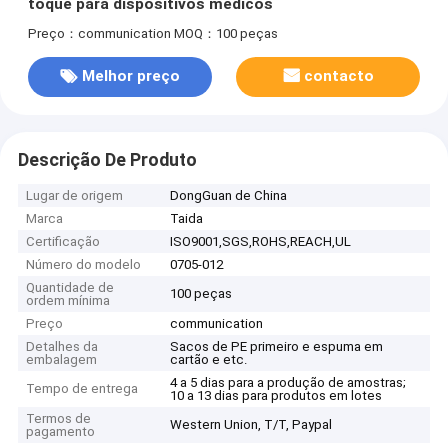
toque para dispositivos médicos
Preço：communication
MOQ：100 peças
Melhor preço
contacto
Descrição De Produto
Lugar de origem
DongGuan de China
Marca
Taida
Certificação
ISO9001,SGS,ROHS,REACH,UL
Número do modelo
0705-012
Quantidade de
100 peças
ordem mínima
Preço
communication
Detalhes da
Sacos de PE primeiro e espuma em
embalagem
cartão e etc.
4 a 5 dias para a produção de amostras;
Tempo de entrega
10 a 13 dias para produtos em lotes
Termos de
Western Union, T/T, Paypal
pagamento