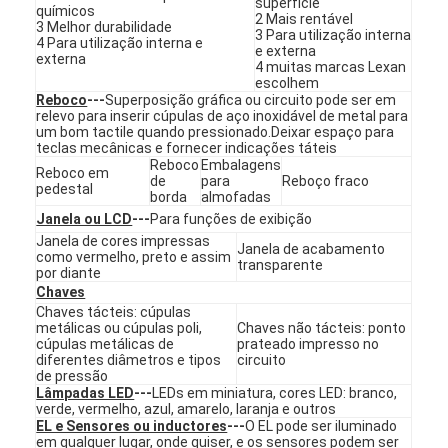
superfície
químicos
Espetáculo VR
2 Mais rentável
3 Melhor durabilidade
3 Para utilização interna
4 Para utilização interna e
e externa
externa
Sobre nós
4 muitas marcas Lexan
escolhem
Reboco
---
Superposição gráfica ou circuito pode ser em
Visita à fábrica
relevo para inserir cúpulas de aço inoxidável de metal para
um bom tactile quando pressionado.Deixar espaço para
teclas mecânicas e fornecer indicações táteis
Controle de qualidade
Reboco
Embalagens
Reboco em
de
para
Reboço fraco
pedestal
Contacte-nos
borda
almofadas
Janela ou LCD
---
Para funções de exibição
Notícias
Janela de cores impressas
Janela de acabamento
como vermelho, preto e assim
transparente
por diante
Solicite um orçamento
Chaves
Chaves tácteis: cúpulas
metálicas ou cúpulas poli,
Chaves não tácteis: ponto
cúpulas metálicas de
prateado impresso no
diferentes diâmetros e tipos
circuito
Interruptor de membrana do diodo emissor de luz
de pressão
Lâmpadas LED
---
LEDs em miniatura, cores LED: branco,
verde, vermelho, azul, amarelo, laranja e outros
Interruptor de membrana tátil
EL e Sensores ou inductores
---
O EL pode ser iluminado
em qualquer lugar, onde quiser, e os sensores podem ser