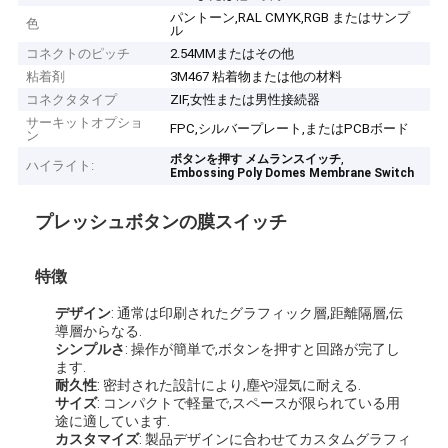
パントーン,RAL CMYK,RGB またはサンプ
色
ル
コネクトのピッチ
2.54MMまたはその他
粘着剤
3M467 粘着物または他の材料
コネクタタイプ
ZIF,女性または男性接続器
サーキットオプショ
FPC,シルバープレート,またはPCBボード
ン
,
ボタンを押す メムランスイッチ
ハイライト:
Embossing Poly Domes Membrane Switch
プレッシュボタンの膜スイッチ
特徴
デザイン
: 通常は印刷されたグラフィック層,距離隔層,伝
導層からなる.
シンプルさ
: 操作が簡単で,ボタンを押すと回路が完了し
ます.
耐久性
: 密封された設計により,塵や湿気に耐える.
サイズ
: コンパクトで軽量で,スペースが限られている用
途に適しています.
カスタマイズ
: 製品デザインに合わせてカスタムグラフィ