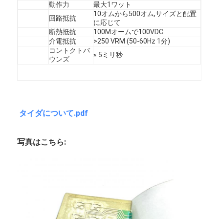
動作力
最大1ワット
FPCの膜スイッチ
10オムから500オム,サイズと配置
回路抵抗
に応じて
防水膜スイッチ
断熱抵抗
100Mオームで100VDC
介電抵抗
>250 VRM (50-60Hz 1分)
デジタル印刷用膜スイッチ
コントクトバ
≤ 5ミリ秒
ウンズ
バックライトメムランスイッチ
写実的な上敷
タイダについて.pdf
医学の膜スイッチ
平面膜スイッチ
写真はこちら:
ESD膜スイッチ
液晶膜スイッチ
容量性膜スイッチ