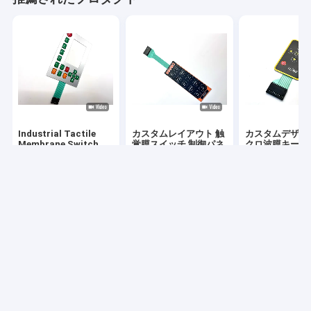
Industrial Tactile
カスタムレイアウト 触
カスタムデザイ
Membrane Switch
覚膜スイッチ 制御パネ
クロ波膜キーパ
With Advanced
ル オーバーレイ印刷 多
覚式エムボッシ
Technology For
様なデザインオプショ
ーム
Optimal
ン
ベストプライス
ベストプライス
ベストプラ
Performance
Desktop Site
ホーム
企業情報
地図
プライバシーポリシー
品質
LEDの膜スイッチ
中国工場.Copyright © 2025 ShenZhen Taida
Membrane Switch CO.,LTD. All Rights Reserved.