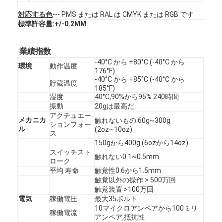
VRショー
対応する色
--- PMS または RAL は CMYK または RGB です
標準許容量:
+/-0.2MM
わたしたち に つい て
業績指数
工場 ツアー
-40°C から +80°C (-40°C から
環境
動作温度
176°F)
品質管理
-40°C から +85°C (-40°C から
貯蔵温度
185°F)
連絡 ください
湿度
40°C,90%から95% 240時間
振動
20gは最高だ
アクチュエー
ニュース
メカニカ
触れないもの 60g~300g
ションフォー
ル
(2oz~10oz)
ス
引金 を 求め て ください
150gから400g (6ozから14oz)
スイッチスト
触れない0.1~0.5mm
ローク
平均 寿命
触覚性0.6から1.5mm
触覚以外の操作 > 500万回
LEDの膜スイッチ
触覚装置 >100万回
電気
稼働電圧
最大35ボルト
蝕知の膜スイッチ
10マイクロアンペアから100ミリ
稼働電流
アンペア,抵抗性