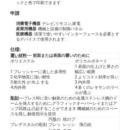
ックと色で印刷できます.
申請
消費電子機器
: テレビ,リモコン,家電.
産業用機器
: 機械と設備の制御パネル
医療機器
: 清潔で使いやすいインターフェースを必要とす
るデバイスで使用されます.
仕様:
覆い材料
--- 前面または表面の覆いのために
ポリエステル
ポリカルボネート
1 表面の仕上げと厚さの
1 プレッシャーに適した多用性
幅広い範囲
2 化学物質に強い耐性
2 よりコスト効率が良い
3 耐久性 が 向上 する
3 内外用
4 内外用
4 多くのレキサンのラベ
ルが選ぶ
彫刻
---
プレス時に良い触覚のための金属ステンレス鋼のド
ームを挿入するために,グラフィックオーバーレイまたはア
ップ回路は,凸起することができます.機械鍵のためのスペー
スを残し,触覚指示を提供
円盤の
枕のプ
プレデスタルの彫刻
プレッ
レッシ
薄凸絵
シャー
ャー