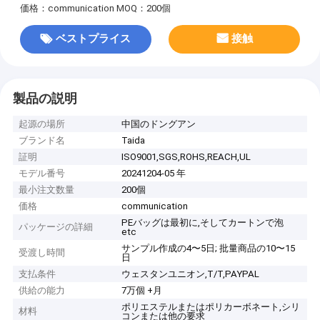
価格：communication
MOQ：200個
ベストプライス
接触
製品の説明
起源の場所
中国のドングアン
ブランド名
Taida
証明
ISO9001,SGS,ROHS,REACH,UL
モデル番号
20241204-05 年
最小注文数量
200個
価格
communication
PEバッグは最初に,そしてカートンで泡
パッケージの詳細
etc
サンプル作成の4〜5日; 批量商品の10〜15
受渡し時間
日
支払条件
ウェスタンユニオン,T/T,PAYPAL
供給の能力
7万個 +月
ポリエステルまたはポリカーボネート,シリ
材料
コンまたは他の要求