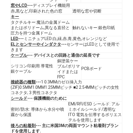
窓やLCD
---
ディスプレイ機能用
赤,黒など,印刷された色の窓
透明な窓や切断
キー
タクチルキー:魔法の金属ドーム
またはポリドーム,異なる直径と
触れないキー:銀色印紙
圧力を持つ金属ドーム
LED
---
ミニチュアLED:白,緑,赤,青,黄色,オレンジなど
ELとセンサーやインダクタ
---
センサーはLEDとして使用で
きます
ケーブル
--- デバイスとの回路と通信の延長です
銅塗装ケー
シリコン印刷用 導電性
ブル/ポリマ
PCBボード
銀ケーブル
イドまたは
FPC
接続器の種類
---
1 0.3MMのゼロ挿入力
(ZIF)0.5MM1.0MM1.25MMピッチ ■2 2.54MMピッチの女性
コネクタ; 3 男性コネクタ
シールド
--- 保護機能のために
家へ
EMI/RFI/ESD シールド: アル
密封/防水: 導体から水分や噴
ミホイルシールド/透明な
製品
霧から保護
ITO 電気を伝導するポリエス
テルを使用します
ビデオ
後ろの粘着剤
--- 主に米国3Mの両面マウント粘着剤ブラン
ドを使用します.