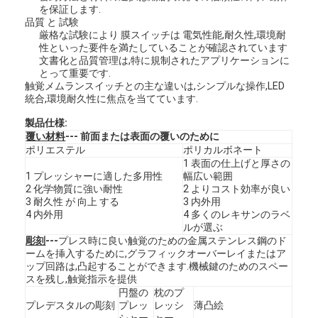
を保証します.
品質 と 試験
厳格な試験により 膜スイッチは 電気性能,耐久性,環境耐
性といった要件を満たしていることが確認されています
文書化と品質管理は,特に規制されたアプリケーションに
とって重要です.
触覚メムランスイッチとの主な違いは,シンプルな操作,LED
統合,環境耐久性に焦点を当てています.
製品仕様:
覆い材料
--- 前面または表面の覆いのために
ポリエステル
ポリカルボネート
1 表面の仕上げと厚さの
1 プレッシャーに適した多用性
幅広い範囲
2 化学物質に強い耐性
2 よりコスト効率が良い
3 耐久性 が 向上 する
3 内外用
4 内外用
4 多くのレキサンのラベ
ルが選ぶ
家へ
彫刻
---
プレス時に良い触覚のための金属ステンレス鋼のド
ームを挿入するために,グラフィックオーバーレイまたはア
ップ回路は,凸起することができます.機械鍵のためのスペー
製品
スを残し,触覚指示を提供
円盤の
枕のプ
ビデオ
プレデスタルの彫刻
プレッ
レッシ
薄凸絵
シャー
ャー