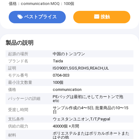
価格：communication
MOQ：100個
ベストプライス
接触
製品の説明
起源の場所
中国のトンコワン
ブランド名
Taida
証明
ISO9001,SGS,ROHS,REACH,UL
モデル番号
0704-003
最小注文数量
100個
価格
communication
PEバッグは最初に,そしてカートンで泡
パッケージの詳細
etc
サンプル作成の4〜5日; 批量商品の10〜15
受渡し時間
日
支払条件
ウェスタンユニオン,T/T,Paypal
供給の能力
40000個 +月間
ポリエステルまたはポリカルボネートまた
材料
はその他