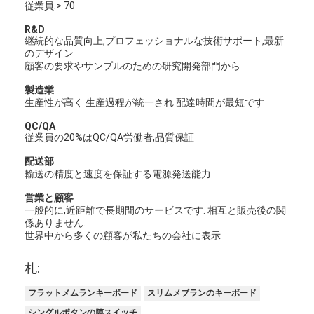
従業員:> 70
R&D
継続的な品質向上,プロフェッショナルな技術サポート,最新
のデザイン
顧客の要求やサンプルのための研究開発部門から
製造業
生産性が高く 生産過程が統一され 配達時間が最短です
QC/QA
従業員の20%はQC/QA労働者,品質保証
配送部
輸送の精度と速度を保証する電源発送能力
営業と顧客
一般的に,近距離で長期間のサービスです. 相互と販売後の関
係ありません.
世界中から多くの顧客が私たちの会社に表示
札:
フラットメムランキーボード
スリムメブランのキーボード
シングルボタンの膜スイッチ