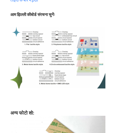
एफपीसी झिल्ली स्विच
आम झिल्ली कीबोर्ड संरचना चुनेंः
जलरोधक झिल्ली स्विच
डिजिटल प्रिंटिंग झिल्ली स्विच
बैकलिट झिल्ली स्विच
ग्राफ़िक ओवरले
चिकित्सा झिल्ली स्विच
फ्लैट झिल्ली स्विच
ईएसडी झिल्ली स्विच
एलसीडी झिल्ली स्विच
अन्य फोटो शो:
कैपेसिटिव झिल्ली स्विच