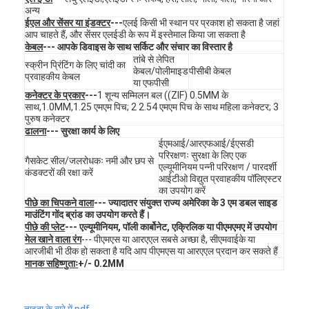
अन्य
वी.आर. शो
ईएल और सेंसर या इंडक्टर
---
एलई किसी भी स्थान पर प्रकाश हो सकता है जहां
आप चाहते हैं, और सेंसर एलईडी के रूप में इस्तेमाल किया जा सकता है
हमारे बारे में
केबल
--- आपके डिवाइस के साथ सर्किट और संचार का विस्तार है
तांबे से लेपित
स्क्रीन प्रिंटिंग के लिए चांदी का
केबल/पोलीमाइड
पीसीबी केबल
कारखाने का दौरा
प्रवाहकीय केबल
या एफपीसी
कनेक्टर के प्रकार
---
1 शून्य सम्मिलन बल ((ZIF) 0.5MM के
गुणवत्ता नियंत्रण
साथ,1.0MM,1.25 एमएम पिच; 2 2.54 एमएम पिच के साथ महिला कनेक्टर; 3
पुरुष कनेक्टर
ढालना
--- सुरक्षा कार्य के लिए
हमसे संपर्क करें
ईएमआई/आरएफआई/ईएसडी
परिरक्षणः सुरक्षा के लिए एक
गैसकेट सील/जलरोधकः नमी और छप से
समाचार
एल्यूमीनियम पन्नी परिरक्षण / पारदर्शी
कंडक्टरों की रक्षा करें
आईटीओ विद्युत प्रवाहकीय पॉलिएस्टर
का उपयोग करें
उद्धरण मांगें
पीछे का चिपकने वाला
--- ज्यादातर संयुक्त राज्य अमेरिका के 3 एम डबल साइड
माउंटिंग गोंद ब्रांड का उपयोग करते हैं।
पीछे की प्लेट
--- एल्यूमीनियम, पॉली कार्बोनेट, एक्रिलिक या पीएमएमए में उपयोग
मेल खाने वाला रंग
--- पीएमएस या आरएएल सबसे अच्छा है, सीएमवाईके या
आरजीबी भी ठीक हो सकता है यदि आप पीएमएस या आरएएल प्रदान कर सकते हैं
एलईडी झिल्ली स्विच
मानक सहिष्णुताः
+/- 0.2MM
स्पर्श झिल्ली स्विच
ताइदा के बारे में.pdf