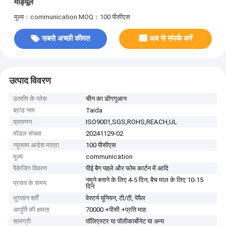
मॉड्यूल
मूल्य：communication
MOQ：100 पीसीएस
सबसे अच्छी कीमत
अब से संपर्क करें
उत्पाद विवरण
उत्पत्ति के प्लेस
चीन का डोंगगुआन
ब्रांड नाम
Taida
प्रमाणन
ISO9001,SGS,ROHS,REACH,UL
मॉडल संख्या
20241129-02
न्यूनतम आदेश मात्रा
100 पीसीएस
मूल्य
communication
पैकेजिंग विवरण
पीई बैग पहले और फोम कार्टन में आदि
नमूने बनाने के लिए 4-5 दिन; बैच माल के लिए 10-15
प्रसव के समय
दिन
भुगतान शर्तें
वेस्टर्न यूनियन, टी/टी, पेपैल
आपूर्ति की क्षमता
70000 +पीसी +प्रति माह
सामग्री
पॉलिएस्टर या पॉलीकार्बोनेट या अन्य