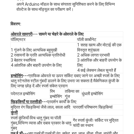
अपने Arduino मॉडल के साथ संगतता सुनिश्चित करने के लिए विभिन्न
वोल्टेज के साथ मॉड्यूल का परीक्षण करें।
विवरण:
ओवरले सामग्री
--- सामने या चेहरे के ओवरले के लिए
पॉलिएस्टर
पॉली कार्बोनेट
1 सतह खत्म और मोटाई की एक
1 गूंजने के लिए अत्यधिक बहुमुखी
विस्तृत श्रृंखला
2 रसायनों के प्रति अत्यधिक प्रतिरोधी
2 अधिक लागत प्रभावी
3 बेहतर स्थायित्व
3 आंतरिक और बाहरी उपयोग के
4 आंतरिक और बाहरी उपयोग के लिए
लिए
4 कई लेक्सन लेबल चुनते हैं
इम्बोसिंग
---
ग्राफिक ओवरले या ऊपर सर्किट दबाए जाने पर अच्छी स्पर्श के लिए
धातु स्टेनलेस स्टील गुंबदों डालने के लिए उभरा जा सकता है.मैकेनिकल कुंजी के
लिए जगह छोड़ दें और स्पर्श संकेत प्रदान
रिम
तकिया का
पदेस्टल इम्बोसिंग
धुंधली इम्बोसिंग
इम्बोसिंग
गूंज
घर
खिड़कियाँ या एलसीडी
---
प्रदर्शन कार्यों के लिए
मुद्रित रंग खिड़कियां जैसे लाल, काला आदि
पारदर्शी परिष्करण खिड़कियां
कुंजी
उत्पाद
स्पर्श कुंजियाँःविच धातु गुंबद या पॉली
गैर स्पर्श कुंजीः सर्किट पर मुद्रित
गुंबद,विभिन्न व्यास और दबाव प्रकार के धातु
चांदी का स्थान
विडियो
गुंबद
एल ई डी
---
लघु एलईडी,एलईडी रंगः सफेद, हरा, लाल, नीला, पीला, नारंगी और