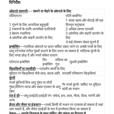
विनिर्देशः
ओवरले सामग्री
--- सामने या चेहरे के ओवरले के लिए
पॉलिएस्टर
पॉली कार्बोनेट
1 सतह खत्म और मोटाई की एक
1 गूंजने के लिए अत्यधिक बहुमुखी
विस्तृत श्रृंखला
2 रसायनों के प्रति अत्यधिक प्रतिरोधी
2 अधिक लागत प्रभावी
3 बेहतर स्थायित्व
3 आंतरिक और बाहरी उपयोग के
4 आंतरिक और बाहरी उपयोग के लिए
लिए
4 कई लेक्सन लेबल चुनते हैं
इम्बोसिंग
---
ग्राफिक ओवरले या ऊपर सर्किट दबाए जाने पर अच्छी स्पर्श के लिए
धातु स्टेनलेस स्टील गुंबदों डालने के लिए उभरा जा सकता है. यांत्रिक कुंजी के
लिए जगह छोड़ दें और स्पर्श संकेत प्रदान
रिम
तकिया का
पदेस्टल इम्बोसिंग
धुंधली इम्बोसिंग
इम्बोसिंग
गूंज
खिड़कियाँ या एलसीडी
---
प्रदर्शन कार्यों के लिए
मुद्रित रंग खिड़कियां जैसे लाल, काला आदि
पारदर्शी परिष्करण खिड़कियां
कुंजी
स्पर्श कुंजियाँःविच धातु गुंबद या पॉली
गैर स्पर्श कुंजीः सर्किट पर मुद्रित
घर
गुंबद,विभिन्न व्यास और दबाव प्रकार के धातु
चांदी का स्थान
गुंबद
एल ई डी
---
लघु एलईडी,एलईडी रंगः सफेद, हरा, लाल, नीला, पीला, नारंगी और
उत्पाद
अन्य
ईएल और सेंसर या इंडक्टर
---
एलई किसी भी स्थान पर प्रकाश हो सकता है जहां
विडियो
आप चाहते हैं, और सेंसर एलईडी के रूप में इस्तेमाल किया जा सकता है
केबल
--- आपके डिवाइस के साथ सर्किट और संचार का विस्तार है