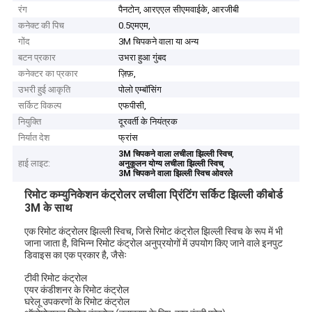
रंग
पैनटोन, आरएएल सीएमवाईके, आरजीबी
कनेक्ट की पिच
0.5एमएम,
गोंद
3M चिपकने वाला या अन्य
बटन प्रकार
उभरा हुआ गुंबद
कनेक्टर का प्रकार
ज़िफ़,
उभरी हुई आकृति
पोलो एम्बॉसिंग
सर्किट विकल्प
एफपीसी,
नियुक्ति
दूरवर्ती के नियंत्रक
निर्यात देश
फ्रांस
,
3M चिपकने वाला लचीला झिल्ली स्विच
हाई लाइट:
,
अनुकूलन योग्य लचीला झिल्ली स्विच
3M चिपकने वाला झिल्ली स्विच ओवरले
रिमोट कम्युनिकेशन कंट्रोलर लचीला प्रिंटिंग सर्किट झिल्ली कीबोर्ड
3M के साथ
एक रिमोट कंट्रोलर झिल्ली स्विच, जिसे रिमोट कंट्रोल झिल्ली स्विच के रूप में भी
जाना जाता है, विभिन्न रिमोट कंट्रोल अनुप्रयोगों में उपयोग किए जाने वाले इनपुट
डिवाइस का एक प्रकार है, जैसेः
टीवी रिमोट कंट्रोल
एयर कंडीशनर के रिमोट कंट्रोल
घरेलू उपकरणों के रिमोट कंट्रोल