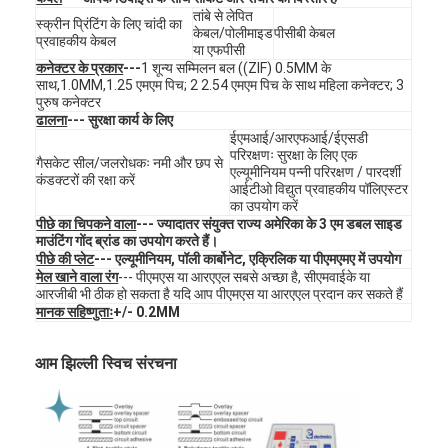
तांबे से लेपित
वी.आर. शो
स्क्रीन प्रिंटिंग के लिए चांदी का
केबल/पोलीमाइड
पीसीबी केबल
प्रवाहकीय केबल
या एफपीसी
हमारे बारे में
कनेक्टर के प्रकार
---
1 शून्य सम्मिलन बल ((ZIF) 0.5MM के
साथ,1.0MM,1.25 एमएम पिच; 2 2.54 एमएम पिच के साथ महिला कनेक्टर; 3
पुरुष कनेक्टर
कारखाने का दौरा
ढालना
--- सुरक्षा कार्य के लिए
ईएमआई/आरएफआई/ईएसडी
गुणवत्ता नियंत्रण
परिरक्षणः सुरक्षा के लिए एक
गैसकेट सील/जलरोधकः नमी और छप से
एल्यूमीनियम पन्नी परिरक्षण / पारदर्शी
कंडक्टरों की रक्षा करें
आईटीओ विद्युत प्रवाहकीय पॉलिएस्टर
हमसे संपर्क करें
का उपयोग करें
पीछे का चिपकने वाला
--- ज्यादातर संयुक्त राज्य अमेरिका के 3 एम डबल साइड
समाचार
माउंटिंग गोंद ब्रांड का उपयोग करते हैं।
पीछे की प्लेट
--- एल्यूमीनियम, पॉली कार्बोनेट, एक्रिलिक या पीएमएमए में उपयोग
मेल खाने वाला रंग
--- पीएमएस या आरएएल सबसे अच्छा है, सीएमवाईके या
उद्धरण मांगें
आरजीबी भी ठीक हो सकता है यदि आप पीएमएस या आरएएल प्रदान कर सकते हैं
मानक सहिष्णुताः
+/- 0.2MM
आम झिल्ली स्विच संरचना
एलईडी झिल्ली स्विच
स्पर्श झिल्ली स्विच