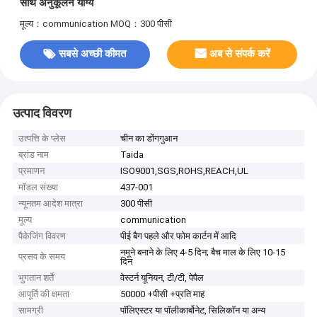
साथ अनुकूलन योग्य
मूल्य：communication
MOQ：300 पीसी
सबसे अच्छी कीमत
अब से संपर्क करें
उत्पाद विवरण
उत्पत्ति के प्लेस
चीन का डोंगगुआन
ब्रांड नाम
Taida
प्रमाणन
ISO9001,SGS,ROHS,REACH,UL
मॉडल संख्या
437-001
न्यूनतम आदेश मात्रा
300 पीसी
मूल्य
communication
पैकेजिंग विवरण
पीई बैग पहले और फोम कार्टन में आदि
नमूने बनाने के लिए 4-5 दिन; बैच माल के लिए 10-15
प्रसव के समय
दिन
भुगतान शर्तें
वेस्टर्न यूनियन, टी/टी, पेपैल
आपूर्ति की क्षमता
50000 +पीसी +प्रति माह
सामग्री
पॉलिएस्टर या पॉलीकार्बोनेट, सिलिकॉन या अन्य