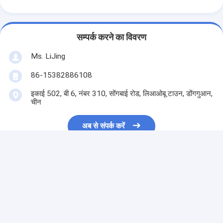
सम्पर्क करने का विवरण
Ms. LiJing
86-15382886108
इकाई 502, बी 6, नंबर 310, सोंगबाई रोड, लिआओबू टाउन, डोंगगुआन,
चीन
अब से संपर्क करें
सबसे उत्तम प्रतिदान प्राप्त करें
रिमोट कम्युनिकेशन कंट्रोलर
लचीला झिल्ली स्विच 3M चिपकने