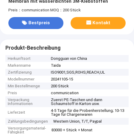
Membran mit wasserdichten 3M-Klebstoffen
Preis：communication
MOQ：200 Stück
Bestpreis
Kontakt
Produkt-Beschreibung
Herkunftsort
Dongguan von China
Markenname
Taida
Zertifizierung
ISO9001,SGS,ROHS,REACH,UL
Modellnummer
20241105-15
Min Bestellmenge
200 Stück
Preis
communication
Verpackung
Zuerst PE-Taschen und dann
Informationen
Schaumstoff in Karton usw.
4-5 Tage für die Probenherstellung; 10-13
Lieferzeit
Tage für Chargenwaren
Zahlungsbedingungen
Western Union, T/T, Paypal
Versorgungsmaterial-
83000 + Stück + Monat
Fähigkeit