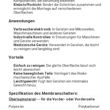
Komponenten, die Berührung erkennen.
Klebstoffschicht
: Bindet die Schichten zusammen und
ermöglicht die Montage auf verschiedenen
Oberflächen.
Anwendungen
Verbraucherelektronik
: In Geräten wie Mikrowellen,
Waschmaschinen und anderen Geräten.
Industrielle Kontrollen
: In Steuerungen für Maschinen
und Geräte verwendet.
Medizinische Geräte
: Verwendet in Geräten, die leicht
zu reinigen und langlebig sind.
Vorteile
Einfach zu reinigen
: Die glatte Oberfläche lässt sich
leicht abwischen.
Keine beweglichen Teile
: Verringert das Risiko
mechanischer Ausfälle.
Leichtgewicht
: Fügt den Geräten ein minimales
Zu Hause
Gewicht hinzu.
Produkte
Spezifikation des Membranschalters:
Überlagmaterial
--- für die Vorder- oder Vorderseite
Videos
Polyester
Polykarbonat