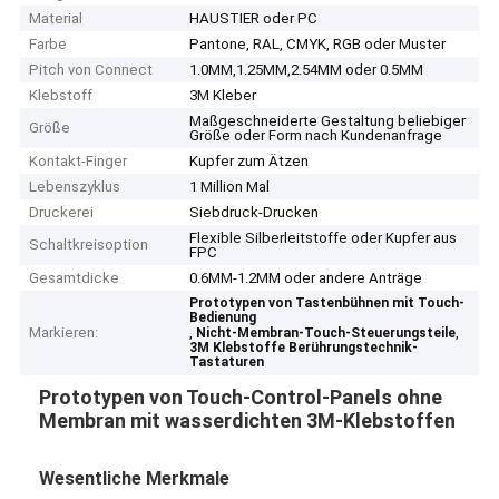
Material
HAUSTIER oder PC
Farbe
Pantone, RAL, CMYK, RGB oder Muster
Pitch von Connect
1.0MM,1.25MM,2.54MM oder 0.5MM
Klebstoff
3M Kleber
Maßgeschneiderte Gestaltung beliebiger
Größe
Größe oder Form nach Kundenanfrage
Kontakt-Finger
Kupfer zum Ätzen
Lebenszyklus
1 Million Mal
Druckerei
Siebdruck-Drucken
Flexible Silberleitstoffe oder Kupfer aus
Schaltkreisoption
FPC
Gesamtdicke
0.6MM-1.2MM oder andere Anträge
Prototypen von Tastenbühnen mit Touch-
Bedienung
Markieren:
,
,
Nicht-Membran-Touch-Steuerungsteile
3M Klebstoffe Berührungstechnik-
Tastaturen
Prototypen von Touch-Control-Panels ohne
Membran mit wasserdichten 3M-Klebstoffen
Wesentliche Merkmale