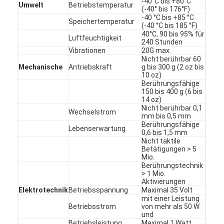
-40°C bis +80°C
PCB- und Silicone Gummi-Membranschalter
Umwelt
Betriebstemperatur
(-40° bis 176°F)
-40 °C bis +85 °C
Speichertemperatur
Schutzfolie und Verpackung aus Spurenpapier
(-40 °C bis 185 °F)
40°C, 90 bis 95% für
Luftfeuchtigkeit
240 Stunden
Vibrationen
20G max.
Nicht berührbar 60
Mechanische
Antriebskraft
g bis 300 g (2 oz bis
10 oz)
Berührungsfähige
150 bis 400 g (6 bis
14 oz)
Nicht berührbar 0,1
Wechselstrom
mm bis 0,5 mm
Berührungsfähige
Lebenserwartung
0,6 bis 1,5 mm
Nicht taktile
Betätigungen > 5
Mio.
Berührungstechnik
> 1 Mio.
Aktivierungen
Elektrotechnik
Betriebsspannung
Maximal 35 Volt
mit einer Leistung
Betriebsstrom
von mehr als 50 W
und
Betriebsleistung
Maximal 1 Watt