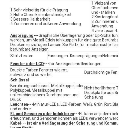
1 Vielzahl von
VR-Show
Oberflächenverede
1 Sehr vielseitig für die Prägung
und -stärken
2 Hohe Chemikalienbeständigkeit
2 Kostengünstiger
Über uns
3 Bessere Haltbarkeit
3 Zur inneren und ä
4 Zur inneren und äußeren Anwendung
Anwendung
Werksbesichtigung
4 viele Lexan-Label
Ausprägung
---
Graphische Überlagerung oder Up-Schaltung kan
werden, um Metall-Edelstahlkuppeln für eine gute Berührbarkeit 
Qualitätskontrolle
Drücken einzufügen.Lassen Sie Platz für mechanische Tasten 
berührbare Anzeigen
Kontakt mit uns
Stützfesten
Fassungen
Kissenprägungen
Nebeneinschl
Fenster oder LCD
---
für Anzeigedienstleistungen
Neuigkeiten
Druckte Farben Fenster wie rot,
Durchsichtige Fenster
schwarz und so weiter
Schlüssel
Bitte um ein Angebot
Berührungsschlüssel: Metallkuppel oder
Nicht berührbare Taste
Polykuppel, Metallkuppel mit
Druckplatte aus Silber 
unterschiedlichem Durchmesser und
Schaltung
Druck
Leuchten
---
Miniatur-LEDs, LED-Farben: Weiß, Grün, Rot, Blau, Ge
LED-Membranschalter
und andere
EL und Sensoren oder Induktoren
---
EL kann an jedem beliebige
erleuchten, und Sensoren können als LEDs verwendet werden.
Tastmembranschalter
Kabel
--- ist eine Verlängerung der Schaltung und Kommunikat
Ihrem Gerät