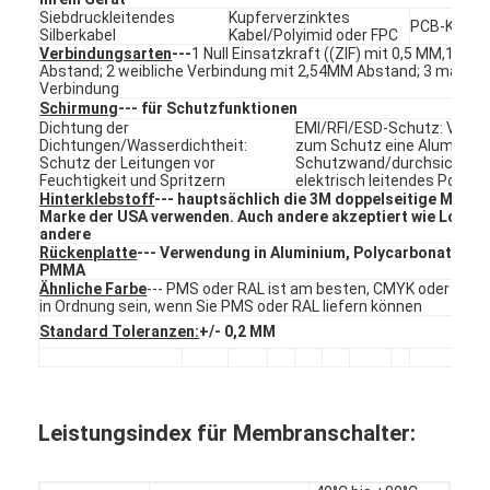
FPC-Membranschalter
Siebdruckleitendes
Kupferverzinktes
PCB-Kabel
Silberkabel
Kabel/Polyimid oder FPC
Verbindungsarten
---
1 Null Einsatzkraft ((ZIF) mit 0,5 MM,1.0
Wasserdichter Membranschalter
Abstand; 2 weibliche Verbindung mit 2,54MM Abstand; 3 männli
Verbindung
Schirmung
--- für Schutzfunktionen
Digitale Druck-Membran-Schalter
Dichtung der
EMI/RFI/ESD-Schutz: Verwe
Dichtungen/Wasserdichtheit:
zum Schutz eine Aluminium
Hintergrundbeleuchteter Membranschalter
Schutz der Leitungen vor
Schutzwand/durchsichtige
Feuchtigkeit und Spritzern
elektrisch leitendes Polyes
Hinterklebstoff
--- hauptsächlich die 3M doppelseitige Monta
Grafische Überlagerung
Marke der USA verwenden. Auch andere akzeptiert wie Lohma
andere
Rückenplatte
--- Verwendung in Aluminium, Polycarbonat, Acr
Medizinischer Membranschalter
PMMA
Ähnliche Farbe
--- PMS oder RAL ist am besten, CMYK oder RGB
Schalter mit flacher Membran
in Ordnung sein, wenn Sie PMS oder RAL liefern können
Standard Toleranzen:
+/- 0,2 MM
ESD-Membranwechsel
LCD-Membranschalter
Leistungsindex für Membranschalter:
Kapazitiver Membranschalter