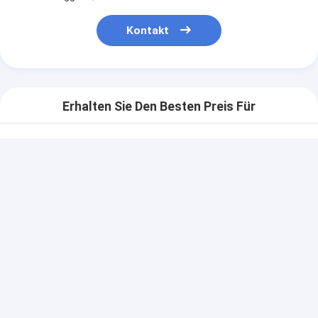
Kontakt
Erhalten Sie Den Besten Preis Für
Prototypen von Touch-
Control-Panels ohne
Membran mit
wasserdichten 3M-
Klebstoffen
Fortsetzen
Empfohlene Produkte