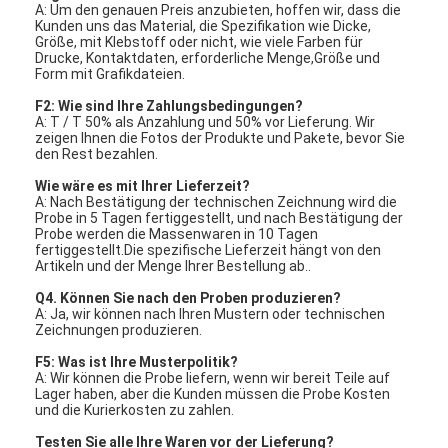
A: Um den genauen Preis anzubieten, hoffen wir, dass die
FPC-Membranschalter
Kunden uns das Material, die Spezifikation wie Dicke,
Größe, mit Klebstoff oder nicht, wie viele Farben für
Wasserdichter Membranschalter
Drucke, Kontaktdaten, erforderliche Menge,Größe und
Form mit Grafikdateien.
Digitale Druck-Membran-Schalter
F2: Wie sind Ihre Zahlungsbedingungen?
A: T / T 50% als Anzahlung und 50% vor Lieferung. Wir
zeigen Ihnen die Fotos der Produkte und Pakete, bevor Sie
Hintergrundbeleuchteter Membranschalter
den Rest bezahlen.
Wie wäre es mit Ihrer Lieferzeit?
Grafische Überlagerung
A: Nach Bestätigung der technischen Zeichnung wird die
Probe in 5 Tagen fertiggestellt, und nach Bestätigung der
Medizinischer Membranschalter
Probe werden die Massenwaren in 10 Tagen
fertiggestellt.Die spezifische Lieferzeit hängt von den
Artikeln und der Menge Ihrer Bestellung ab..
Schalter mit flacher Membran
Q4. Können Sie nach den Proben produzieren?
A: Ja, wir können nach Ihren Mustern oder technischen
ESD-Membranwechsel
Zeichnungen produzieren.
F5: Was ist Ihre Musterpolitik?
LCD-Membranschalter
A: Wir können die Probe liefern, wenn wir bereit Teile auf
Lager haben, aber die Kunden müssen die Probe Kosten
Kapazitiver Membranschalter
und die Kurierkosten zu zahlen.
Testen Sie alle Ihre Waren vor der Lieferung?