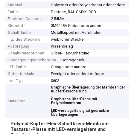
Material
Polyester oder Polycarbonat oder andere
Farbe
Pantone, RAL CMYK, RGB
Pitch von Connect
2.54MM,
Klebstoff
3M9448A Kleber oder andere
Schaltfläche
Metallkuppel mit Aufstrichen
Typ des Steckers
weiblicher Stecker
Ausprägung
Kissenbelag
Schaltkreisoptionen
Silber-Flex-Schaltung
Überlagerungsdruckoption
Schrägdruck
LED-Farbe
Orange oder andere
Geführte Marke
Everlight oder andere Anfrage
Led-Typ
0603
Graphische Überlagerung der Membran der
Kupferflexschaltung
,
Graphische Oberfläche mit
Markieren:
Polymidmembran
,
LED-versiegelte digital gedruckte
Überlagerungen
Polymid-Kupfer-Flex-Schaltkreis-Membran-
Tastatur-Platte mit LED-versiegeltem und