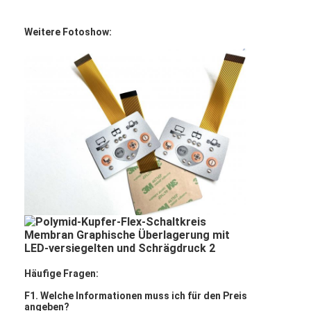
VR-Show
Weitere Fotoshow:
Über uns
Werksbesichtigung
Qualitätskontrolle
Kontakt mit uns
Neuigkeiten
Bitte um ein Angebot
LED-Membranschalter
Häufige Fragen:
Tastmembranschalter
F1. Welche Informationen muss ich für den Preis
angeben?