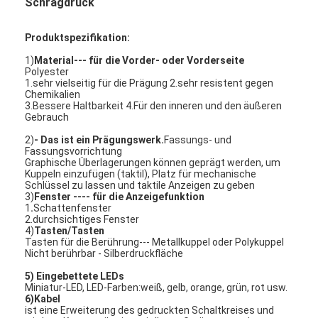
Schrägdruck
Produktspezifikation:
1)
Material--- für die Vorder- oder Vorderseite
Polyester
1.sehr vielseitig für die Prägung 2.sehr resistent gegen
Chemikalien
3.Bessere Haltbarkeit 4.Für den inneren und den äußeren
Gebrauch
2)
- Das ist ein Prägungswerk.
Fassungs- und
Fassungsvorrichtung
Graphische Überlagerungen können geprägt werden, um
Kuppeln einzufügen (taktil), Platz für mechanische
Schlüssel zu lassen und taktile Anzeigen zu geben
3)
Fenster ---- für die Anzeigefunktion
1
.
Schattenfenster
2.durchsichtiges Fenster
4)
Tasten/Tasten
Tasten für die Berührung--- Metallkuppel oder Polykuppel
Nicht berührbar - Silberdruckfläche
5) Eingebettete LEDs
Miniatur-LED, LED-Farben:weiß, gelb, orange, grün, rot usw.
6)Kabel
ist eine Erweiterung des gedruckten Schaltkreises und