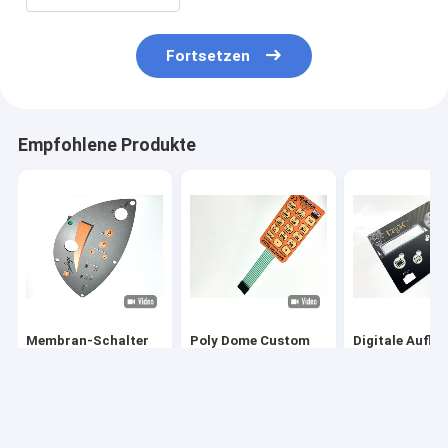
Fortsetzen
Empfohlene Produkte
Membran-Schalter
Poly Dome Custom
Digitale Aufla
und -Panel mit 3M-
Matrix Design
taktile Rückm
Druck-Klebstoff
Digitales Drucken
und Langlebigk
Membran
Tastaturschalter
Bestpreis
Bestpreis
Bestprei
Lieferant In China