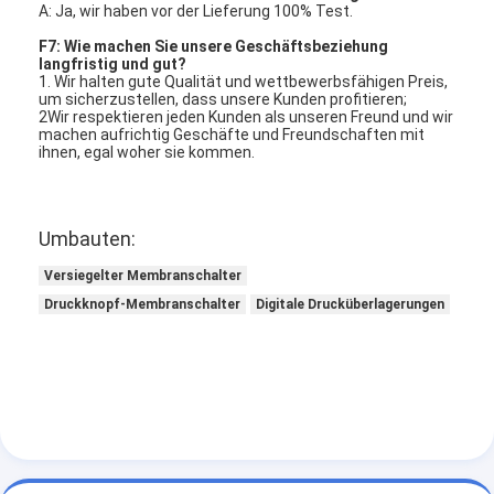
PCB- und Silicone Gummi-Membranschalter
A: Ja, wir haben vor der Lieferung 100% Test.
F7: Wie machen Sie unsere Geschäftsbeziehung
Schutzfolie und Verpackung aus Spurenpapier
langfristig und gut?
1. Wir halten gute Qualität und wettbewerbsfähigen Preis,
um sicherzustellen, dass unsere Kunden profitieren;
2Wir respektieren jeden Kunden als unseren Freund und wir
machen aufrichtig Geschäfte und Freundschaften mit
ihnen, egal woher sie kommen.
Umbauten:
Versiegelter Membranschalter
Druckknopf-Membranschalter
Digitale Drucküberlagerungen