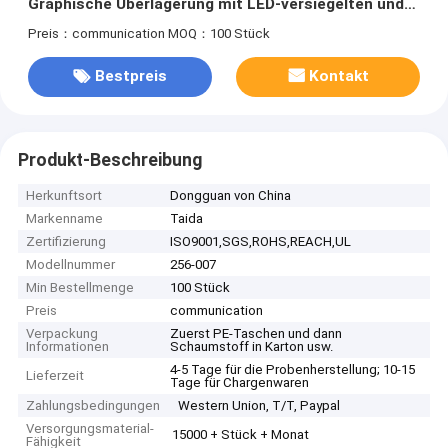
Graphische Überlagerung mit LED-versiegelten und
Schrägdruck
Preis：communication
MOQ：100 Stück
Bestpreis
Kontakt
Produkt-Beschreibung
Herkunftsort
Dongguan von China
Markenname
Taida
Zertifizierung
ISO9001,SGS,ROHS,REACH,UL
Modellnummer
256-007
Min Bestellmenge
100 Stück
Preis
communication
Verpackung
Zuerst PE-Taschen und dann
Informationen
Schaumstoff in Karton usw.
4-5 Tage für die Probenherstellung; 10-15
Lieferzeit
Tage für Chargenwaren
Zahlungsbedingungen
Western Union, T/T, Paypal
Versorgungsmaterial-
15000 + Stück + Monat
Fähigkeit