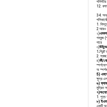
পলিস্টার
12. রসা
34. অভ্
পলিকার্ব
1. বিস্ত
2.আরও ব্
২)
এমবস
গম্বুজ (
পারে
৩)
উইন্ড
1
.
প্রিন্
2. স্বচ্
৪)
কী/ব
স্পর্শযো
অ স্পর্শ
5) এমব
ক্ষুদ্র 
৬) ক্যা
মুদ্রিত
৭)
সংযোগ
1. শূন্
৮)
ইএম
একটি অ্য