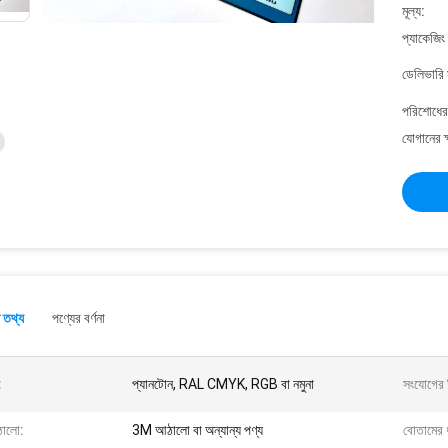
মূল্য:
প্যাকেজিং
ডেলিভারি 
পরিশোধের 
যোগানের ক
 তথ্য
পণ্যের বর্ণনা
:
প্যানটোন, RAL CMYK, RGB বা নমুনা
সংযোগের 
ালো:
3M আঠালো বা অন্যান্য পণ্য
বোতামের 