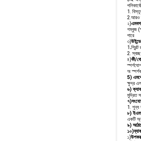
পলিকার্ব
1. বিস্ত
2.আরও ব্
২)
এমবস
গম্বুজ (
পারে
৩)
উইন্ড
1
.
প্রিন্
2. স্বচ্
৪)
কী/ব
স্পর্শযো
অ স্পর্শ
5) এমব
ক্ষুদ্র 
৬) ক্যা
মুদ্রিত
৭)
সংযোগ
1. শূন্
৮)
ইএম
একটি অ্য
৯)
আঠা
১০)
ব্যা
১)
উপকরণ