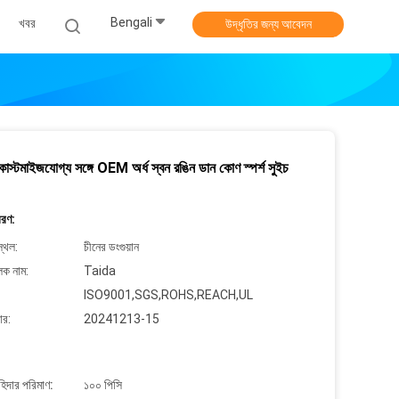
Bengali
খবর
উদ্ধৃতির জন্য আবেদন
কাস্টমাইজযোগ্য সঙ্গে OEM অর্ধ স্বন রঙিন ডান কোণ স্পর্শ সুইচ
বরণ:
্থল:
চীনের ডংগুয়ান
লক নাম:
Taida
ISO9001,SGS,ROHS,REACH,UL
ার:
20241213-15
াহিদার পরিমাণ:
১০০ পিসি