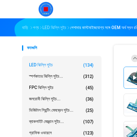
বাড়ি
পণ্য
LED ঝিল্লি সুইচ
পেশাদার কাস্টমাইজযোগ্য সঙ্গে OEM অর্ধ স্বন রঙি
কতগুলি
LED ঝিল্লি সুইচ
(134)
স্পর্শকাতর ঝিল্লি সুইচ...
(312)
FPC ঝিল্লি সুইচ
(45)
জলরোধী ঝিল্লি সুইচ...
(36)
ডিজিটাল প্রিন্টিং মেমব্রেন সুইচ...
(25)
ব্যাকলাইট মেম্ব্রান সুইচ...
(107)
গ্রাফিক ওভারলে
(123)