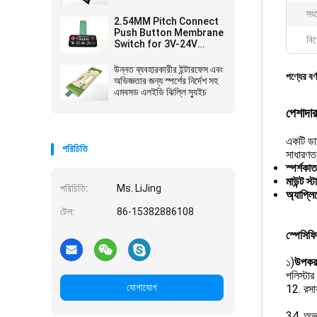
Female Connector and
সং
Velvet Texture/Glossy
2.54MM Pitch Connect
Surface Finish
Push Button Membrane
বিশ
Switch for 3V-24V
Operating Voltage
Efficiency Needs
উন্নত ব্যবহারকারীর ইন্টারফেস এবং
পণ্যের বর্
অভিজ্ঞতার জন্য স্পর্শের নির্দেশ সহ
এমবসড এলইডি ঝিল্লি স্যুইচ
পেশাদার
একটি ডান
পরিচিতি
সাধারণত 
স্পর্শকাত
মাউন্ট স্
পরিচিতি:
Ms. LiJing
অ্যাপ্ল
টেল:
86-15382886108
স্পেসিফ
১)
উপকরণ
পলিস্টার
যোগাযোগ
12. রসা
34. অভ্