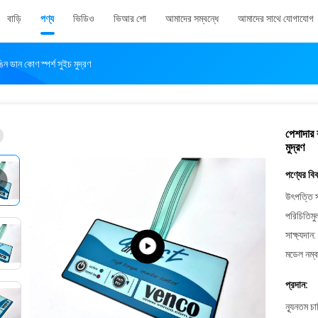
বাড়ি
পণ্য
ভিডিও
ভিআর শো
আমাদের সম্বন্ধে
আমাদের সাথে যোগাযোগ
ন ডান কোণ স্পর্শ সুইচ মুদ্রণ
পেশাদার 
মুদ্রণ
পণ্যের বি
উৎপত্তি স
পরিচিতিমু
সাক্ষ্যদান:
মডেল নম্ব
প্রদান:
ন্যূনতম চ