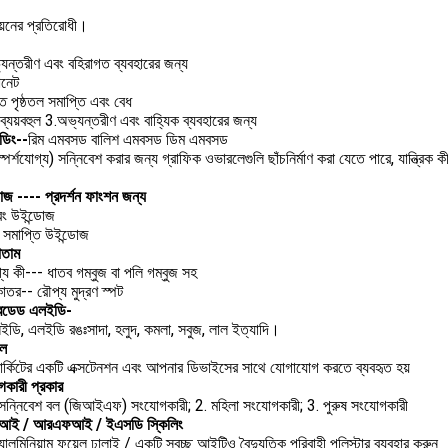
য়নের প্রতিরোধী।
যন্তরীণ এবং বহিরাগত ব্যবহারের জন্য
োনেট
ৃত পৃষ্ঠতল সমাপ্তি এবং বেধ
যয়বহুল 3.অভ্যন্তরীণ এবং বাহ্যিক ব্যবহারের জন্য
ডিং--
রিম এমবসড বালিশ এমবসড ডিম এমবসড
স্পর্শযোগ্য) সন্নিবেশ করার জন্য গ্রাফিক ওভারলেগুলি ছাঁচনির্মাণ করা যেতে পারে, যান্ত্রিক 
োজ ---- প্রদর্শন ফাংশন জন্য
ট রং উইন্ডোজ
ছ সমাপ্তি উইন্ডোজ
োতাম
গ্য কী--- ধাতব গম্বুজ বা পলি গম্বুজ সহ
কাতর-- রৌপ্য মুদ্রণ স্পট
েডেড এলইডি-
এলইডি, এলইডি রঙঃসাদা, হলুদ, কমলা, সবুজ, লাল ইত্যাদি।
বল
 সার্কিটের একটি এক্সটেনশন এবং আপনার ডিভাইসের সাথে যোগাযোগ করতে ব্যবহৃত হয়
কারী প্রকার
য সন্নিবেশ বল (জিআইএফ) সংযোগকারী; 2. মহিলা সংযোগকারী; 3. পুরুষ সংযোগকারী
আই / আরএফআই / ইএসডি স্কিলিং
ালুমিনিয়াম ফয়েল ঢালাই / একটি স্বচ্ছ আইটিও বৈদ্যুতিক পরিবাহী পলিস্টার ব্যবহার করুন