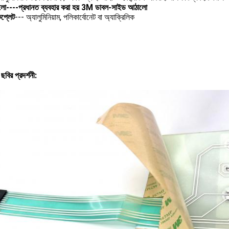
লো
----প্রধানত ব্যবহার করা হয় 3M ডাবল-সাইড আঠালো
কপ্লেট
--- অ্যালুমিনিয়াম, পলিকার্বোনেট বা অ্যাক্রিলিক
বির প্রদর্শনী: