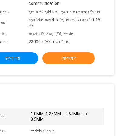
communication
 বিবরণ:
প্রথমে পিই ব্যাগ এবং শক্ত কাগজে ফোম এবং ইত্যাদি
নমুনা তৈরির জন্য 4-5 দিন; ব্যাচ পণ্যের জন্য 10-15
সময়:
দিন
শর্ত:
ওয়েস্টার্ন ইউনিয়ন, টি/টি, পেপ্যাল
্ষমতা:
23000 + পিসি + একটি মাস
ভালো দাম
যোগাযোগ
1.0MM, 1.25MM，2.54MM，বা
পিচ:
0.5MM৷
ধরন:
স্পর্শকাতর বোতাম