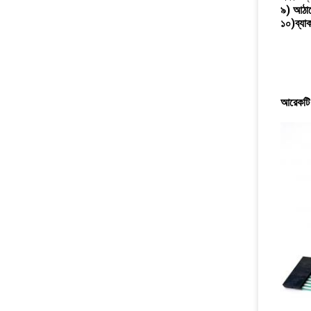
৯)
আঠা
১০)
ব্যা
আরেকটি ছ