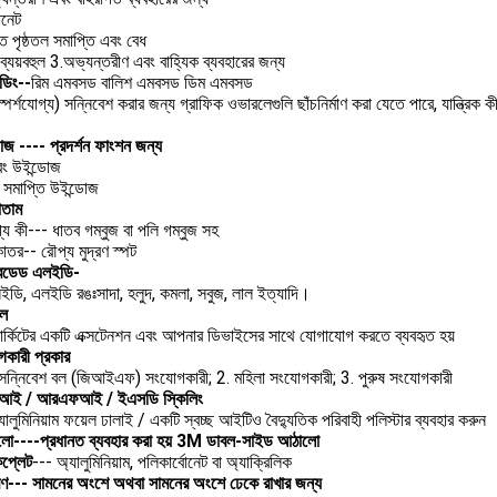
োনেট
ৃত পৃষ্ঠতল সমাপ্তি এবং বেধ
যয়বহুল 3.অভ্যন্তরীণ এবং বাহ্যিক ব্যবহারের জন্য
ডিং--
রিম এমবসড বালিশ এমবসড ডিম এমবসড
স্পর্শযোগ্য) সন্নিবেশ করার জন্য গ্রাফিক ওভারলেগুলি ছাঁচনির্মাণ করা যেতে পারে, যান্ত্রিক 
োজ ---- প্রদর্শন ফাংশন জন্য
ট রং উইন্ডোজ
ছ সমাপ্তি উইন্ডোজ
োতাম
গ্য কী--- ধাতব গম্বুজ বা পলি গম্বুজ সহ
কাতর-- রৌপ্য মুদ্রণ স্পট
েডেড এলইডি-
এলইডি, এলইডি রঙঃসাদা, হলুদ, কমলা, সবুজ, লাল ইত্যাদি।
বল
 সার্কিটের একটি এক্সটেনশন এবং আপনার ডিভাইসের সাথে যোগাযোগ করতে ব্যবহৃত হয়
কারী প্রকার
য সন্নিবেশ বল (জিআইএফ) সংযোগকারী; 2. মহিলা সংযোগকারী; 3. পুরুষ সংযোগকারী
আই / আরএফআই / ইএসডি স্কিলিং
ালুমিনিয়াম ফয়েল ঢালাই / একটি স্বচ্ছ আইটিও বৈদ্যুতিক পরিবাহী পলিস্টার ব্যবহার করুন
লো
----প্রধানত ব্যবহার করা হয় 3M ডাবল-সাইড আঠালো
কপ্লেট
--- অ্যালুমিনিয়াম, পলিকার্বোনেট বা অ্যাক্রিলিক
--- সামনের অংশে অথবা সামনের অংশে ঢেকে রাখার জন্য