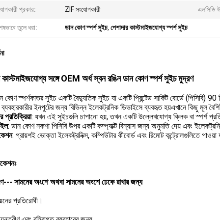
যোগকারী প্রকার:
ZIF সংযোগকারী
এলসিডি উ
েষভাবে তুলে ধরা:
ডান কোণ স্পর্শ সুইচ
,
পেশাদার কাস্টমাইজযোগ্য স্পর্শ সুইচ
ণনা
 কাস্টমাইজযোগ্য সঙ্গে OEM অর্ধ স্বন রঙিন ডান কোণ স্পর্শ সুইচ মুদ্রণ
 কোণ স্পর্শকাতর সুইচ একটি বৈদ্যুতিক সুইচ যা একটি প্রিন্টেড সার্কিট বোর্ডে (পিসিবি) 9
ব্যবহারকারীর ইনপুটের জন্য বিভিন্ন ইলেকট্রনিক ডিভাইসে ব্যবহৃত হয়এখানে কিছু মূল বৈশিষ্
র প্রতিক্রিয়া
: যখন এই সুইচগুলি চাপানো হয়, তখন একটি উল্লেখযোগ্য ক্লিক বা স্পর্শ প্রতিক
টাইল
: ডান কোণ নকশা পিসিবি উপর একটি কম্প্যাক্ট বিন্যাস জন্য অনুমতি দেয় এবং ইলেকট্
িকেশন
: প্রায়শই ভোক্তা ইলেকট্রনিক্স, কম্পিউটার কীবোর্ড এবং রিমোট কন্ট্রোলগুলিতে পাওয়া 
িকেশনঃ
--- সামনের অংশে অথবা সামনের অংশে ঢেকে রাখার জন্য
য়নের প্রতিরোধী।
যন্তরীণ এবং বহিরাগত ব্যবহারের জন্য