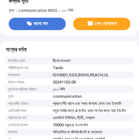
কীপ্যাড সুইচ
মূল্য：communication
MOQ：১০০ পিসি
ভালো দাম
এখন যোগাযোগ
পণ্যের বর্ণনা
উৎপত্তি স্থল
চীনের ডংগুয়ান
পরিচিতিমুলক নাম
Taida
সাক্ষ্যদান
ISO9001,SGS,ROHS,REACH,UL
মডেল নম্বার
20241102-08
ন্যূনতম চাহিদার পরিমাণ
১০০ পিসি
মূল্য
communication
প্যাকেজিং বিবরণ
প্রথমে পিই ব্যাগ এবং শক্ত কাগজে ফোম এবং ইত্যাদি
ডেলিভারি সময়
নমুনা তৈরির জন্য 4-5 দিন; ব্যাচ পণ্যের জন্য 10-15 দিন
পরিশোধের শর্ত
ওয়েস্টার্ন ইউনিয়ন, টি/টি, পেপ্যাল
যোগানের ক্ষমতা
70000 +pcs +এক মাস
উপাদান
পলিয়েস্টার বা পলিকার্বোনেট বা অন্যান্য