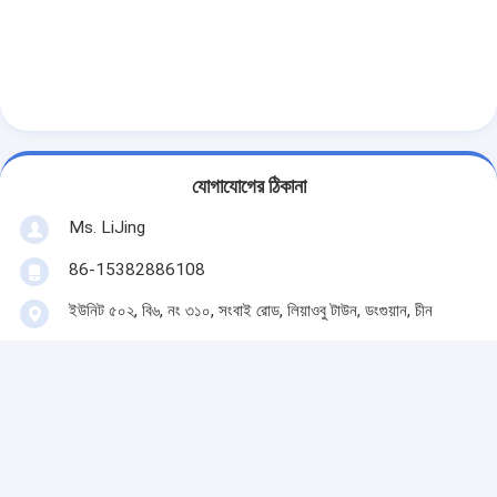
যোগাযোগের ঠিকানা
Ms. LiJing
86-15382886108
ইউনিট ৫০২, বি৬, নং ৩১০, সংবাই রোড, লিয়াওবু টাউন, ডংগুয়ান, চীন
এখন যোগাযোগ
এর সেরা মূল্য পান