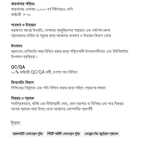
কারখানার শক্তিঃ
কারখানার এলাকাঃ ২,০০০ বর্গ মিটারেরও বেশি
কর্মচারী: > ৭০
গবেষণা ও উন্নয়ন
ক্রমাগত মানের উন্নতি, পেশাদার প্রযুক্তিগত সহায়তা এবং সর্বশেষ নকশা
গ্রাহকদের চাহিদা বা নমুনার জন্য আমাদের গবেষণা ও উন্নয়ন বিভাগ থেকে
উৎপাদন
দ্রুততম ডেলিভারি সময় নিশ্চিত করার জন্য শক্তিশালী উৎপাদনশীলতা এবং ইউনিফাইড
উৎপাদন প্রক্রিয়া।
QC/QA
২০% কর্মচারী QC/QA কর্মী, গুণগত মান নিশ্চিত
ডিসপেচিং বিভাগ
শিপিংয়ের নির্ভুলতা এবং গতি নিশ্চিত করার জন্য শক্তি প্রেরণের ক্ষমতা
বিক্রয় ও গ্রাহক
সামগ্রিকভাবে, ঘনিষ্ঠ এবং দীর্ঘমেয়াদী সেবা, কোন ব্যাপার না বিনিময় এবং পরে বিক্রয়
অনেক গ্রাহক সারা বিশ্ব থেকে আমাদের কোম্পানীর প্রদর্শনী
ট্যাগ:
ব্যাকলাইট মেমব্রেন সুইচ
পিইটি সার্কিট মেমব্রেন সুইচ
মেম্ব্রেন টাচ কন্ট্রোল প্যানেল