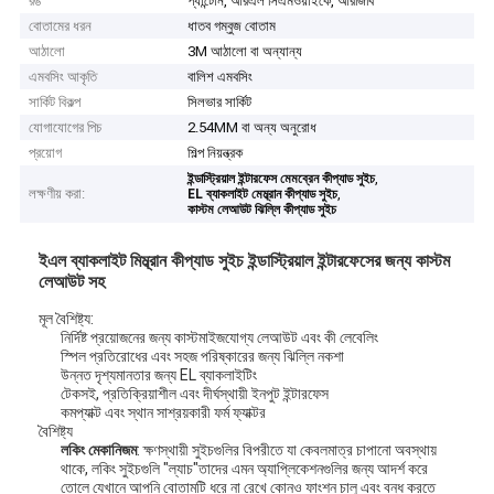
রঙ
প্যান্টোন, আরএল সিএমওয়াইকে, আরজিবি
বোতামের ধরন
ধাতব গম্বুজ বোতাম
আঠালো
3M আঠালো বা অন্যান্য
এমবসিং আকৃতি
বালিশ এমবসিং
সার্কিট বিকল্প
সিলভার সার্কিট
যোগাযোগের পিচ
2.54MM বা অন্য অনুরোধ
প্রয়োগ
শিল্প নিয়ন্ত্রক
,
ইন্ডাস্ট্রিয়াল ইন্টারফেস মেমব্রেন কীপ্যাড সুইচ
লক্ষণীয় করা:
,
EL ব্যাকলাইট মেম্ব্রান কীপ্যাড সুইচ
কাস্টম লেআউট ঝিল্লি কীপ্যাড সুইচ
ইএল ব্যাকলাইট মিম্ব্রান কীপ্যাড সুইচ ইন্ডাস্ট্রিয়াল ইন্টারফেসের জন্য কাস্টম
লেআউট সহ
মূল বৈশিষ্ট্য:
নির্দিষ্ট প্রয়োজনের জন্য কাস্টমাইজযোগ্য লেআউট এবং কী লেবেলিং
স্পিল প্রতিরোধের এবং সহজ পরিষ্কারের জন্য ঝিল্লি নকশা
উন্নত দৃশ্যমানতার জন্য EL ব্যাকলাইটিং
টেকসই, প্রতিক্রিয়াশীল এবং দীর্ঘস্থায়ী ইনপুট ইন্টারফেস
কমপ্যাক্ট এবং স্থান সাশ্রয়কারী ফর্ম ফ্যাক্টর
বৈশিষ্ট্য
লকিং মেকানিজম
: ক্ষণস্থায়ী সুইচগুলির বিপরীতে যা কেবলমাত্র চাপানো অবস্থায়
থাকে, লকিং সুইচগুলি "ল্যাচ"তাদের এমন অ্যাপ্লিকেশনগুলির জন্য আদর্শ করে
তোলে যেখানে আপনি বোতামটি ধরে না রেখে কোনও ফাংশন চালু এবং বন্ধ করতে