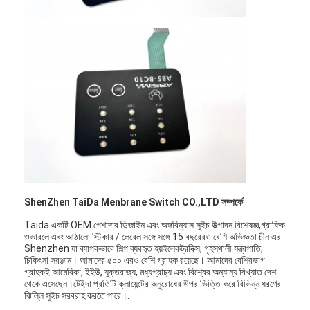
ShenZhen TaiDa Menbrane Switch CO.,LTD সম্পর্কে
Taida একটি OEM পেশাদার ডিজাইন এবং অঙ্গবিন্যাস সুইচ উত্পাদন বিশেষজ্ঞ,গ্রাফিক
ওভারলে এবং আঠালো স্টিকার / লেবেল সঙ্গে সঙ্গে 15 বছরেরও বেশি অভিজ্ঞতা চীন এর
Shenzhen যা ব্যাপকভাবে শিল্প ব্যবহৃত হয়ইলেকট্রনিক্স, গৃহস্থালী যন্ত্রপাতি,
চিকিৎসা সরঞ্জাম। আমাদের ৫০০ এরও বেশি গ্রাহক রয়েছে। আমাদের বেশিরভাগ
গ্রাহকই আমেরিকা, ইইউ, যুক্তরাজ্য, মধ্যপ্রাচ্য এবং বিশ্বের অন্যান্য বিখ্যাত দেশ
থেকে এসেছেন।টেইদা প্রতিটি ক্লায়েন্টের অনুরোধের উপর ভিত্তি করে বিভিন্ন ধরণের
ঝিল্লি সুইচ সরবরাহ করতে পারে।.