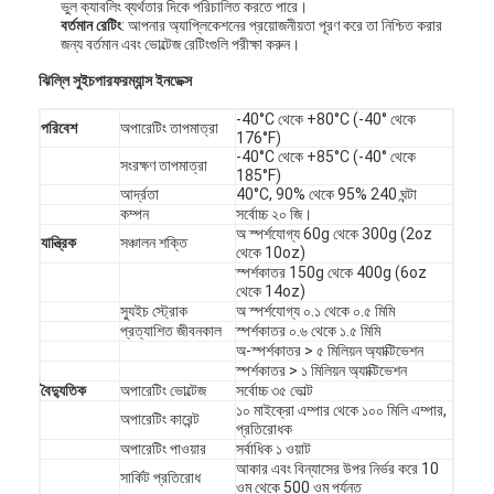
ভুল ক্যাবলিং ব্যর্থতার দিকে পরিচালিত করতে পারে।
বর্তমান রেটিং
: আপনার অ্যাপ্লিকেশনের প্রয়োজনীয়তা পূরণ করে তা নিশ্চিত করার
জন্য বর্তমান এবং ভোল্টেজ রেটিংগুলি পরীক্ষা করুন।
ঝিল্লি সুইচ
পারফরম্যান্স ইনডেক্স
-40°C থেকে +80°C (-40° থেকে
পরিবেশ
অপারেটিং তাপমাত্রা
176°F)
-40°C থেকে +85°C (-40° থেকে
সংরক্ষণ তাপমাত্রা
185°F)
আর্দ্রতা
40°C, 90% থেকে 95% 240 ঘন্টা
কম্পন
সর্বোচ্চ ২০ জি।
অ স্পর্শযোগ্য 60g থেকে 300g (2oz
যান্ত্রিক
সঞ্চালন শক্তি
থেকে 10oz)
স্পর্শকাতর 150g থেকে 400g (6oz
থেকে 14oz)
স্যুইচ স্ট্রোক
অ স্পর্শযোগ্য ০.১ থেকে ০.৫ মিমি
প্রত্যাশিত জীবনকাল
স্পর্শকাতর ০.৬ থেকে ১.৫ মিমি
অ-স্পর্শকাতর > ৫ মিলিয়ন অ্যাক্টিভেশন
বাড়ি
স্পর্শকাতর > ১ মিলিয়ন অ্যাক্টিভেশন
বৈদ্যুতিক
অপারেটিং ভোল্টেজ
সর্বোচ্চ ৩৫ ভোল্ট
১০ মাইক্রো এম্পার থেকে ১০০ মিলি এম্পার,
পণ্য
অপারেটিং কারেন্ট
প্রতিরোধক
অপারেটিং পাওয়ার
সর্বাধিক ১ ওয়াট
ভিডিও
আকার এবং বিন্যাসের উপর নির্ভর করে 10
সার্কিট প্রতিরোধ
ওম থেকে 500 ওম পর্যন্ত