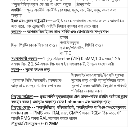
FPC ঝিল্লি সুইচ
গম্বুজ,বিভিন্ন ব্যাস এবং চাপের ধাতব গম্বুজ
রৌপ্য স্পট
এলইডি
---
ক্ষুদ্র এলইডি, এলইডি রঙঃ সাদা, সবুজ, লাল, নীল, হলুদ, কমলা এবং
অন্যান্য
জলরোধী ঝিল্লি সুইচ
ইএল এবং সেন্সর বা ইন্ডাক্টর
---
এলইডি যে কোন জায়গায়, যে কোন জায়গায় আলোকিত
হতে পারে, এবং সেন্সরগুলি এলইডি হিসাবে ব্যবহার করা যেতে পারে
ডিজিটাল প্রিন্টিং মেমব্রেন সুইচ
ক্যাবল
--- আপনার ডিভাইসের সাথে সার্কিট এবং যোগাযোগের সম্প্রসারণ
তামার
প্লাস্টিকযুক্ত
ব্যাকলাইট মেম্ব্রান সুইচ
স্ক্রিন প্রিন্টিং চালক সিলভার তারের
পিসিবি তারের
ক্যাবল/পলিমাইড
বা FPC
গ্রাফিক ওভারলে
সংযোগকারী প্রকার
---
1 শূন্য সন্নিবেশ বল (ZIF) 0.5MM,1.0 এমএম,1.25
এমএম পিচ; 2 2.54 এমএম পিচ সহ মহিলা সংযোগকারী; 3 পুরুষ সংযোগকারী
সুরক্ষা
--- সুরক্ষা ফাংশন জন্য
মেডিকেল মেমব্রেন সুইচ
ইএমআই/আরএফআই/ইএসডি সুরক্ষাঃ
গ্যাসকেট সিলিং/জলরোধীঃ কন্ডাক্টরকে
সুরক্ষার জন্য একটি অ্যালুমিনিয়াম ফয়েল
আর্দ্রতা এবং স্প্ল্যাশ থেকে রক্ষা করুন
সুরক্ষা / স্বচ্ছ আইটিও বৈদ্যুতিক পরিবাহী
ফ্ল্যাট মেমব্রেন সুইচ
পলিস্টার ব্যবহার করুন
পিছনের আঠালো
--- মূলত মার্কিন যুক্তরাষ্ট্রের 3M ডাবল-সাইড মাউন্টিং আঠালো ব্র্যান্ড
ইএসডি মেম্ব্রান সুইচ
ব্যবহার করুন। এছাড়াও অন্যান্য যেমন Lohmann এবং অন্যান্য গ্রহণ
পিছনের প্লেট
--- অ্যালুমিনিয়াম, পলিকার্বোনেট, অ্যাক্রিলিক বা পিএমএমএতে ব্যবহার
সমমানের রঙ
--- PMS অথবা RAL সেরা, CMYK অথবা RGBও ঠিক আছে যদি
এলসিডি ঝিল্লি সুইচ
আপনি PMS অথবা RAL সরবরাহ করতে পারেন
স্ট্যান্ডার্ড টোলারেন্স:
+/- 0.2MM
ক্যাপাসিটিভ মেম্ব্রান সুইচ