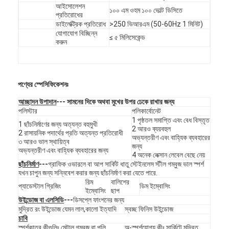
আইসোলেশন
ভিআর শো
১০০ এম ওহম ১০০ ভোল্ট ডিসিতে
প্রতিরোধের
ডাইলেক্ট্রিক প্রতিরোধ
>250 ভিআরএম (50-60Hz 1 মিনিট)
আমাদের সম্বন্ধে
যোগাযোগ বিচ্ছিন্ন
≤ ৫ মিলিসেকেন্ড
করুন
কারখানা পরিদর্শন
গুণমান নিয়ন্ত্রণ
পণ্যের স্পেসিফিকেশনঃ
আমাদের সাথে যোগাযোগ
আচ্ছাদন উপাদান
--- সামনের দিকে অথবা মুখের উপর ঢেকে রাখার জন্য
পলিস্টার
পলিকার্বোনেট
1 পৃষ্ঠতল সমাপ্তি এবং বেধ বিস্তৃত
খবর
1 ছাঁচনির্মাণের জন্য অত্যন্ত বহুমুখী
2 আরও ব্যয়বহুল
2 রাসায়নিক পদার্থের প্রতি অত্যন্ত প্রতিরোধী
অভ্যন্তরীণ এবং বাহ্যিক ব্যবহারের
৩ আরও ভাল স্থায়িত্ব
একটি উদ্ধৃতি অনুরোধ করুন
জন্য
অভ্যন্তরীণ এবং বাহ্যিক ব্যবহারের জন্য
4 অনেক লেক্সান লেবেল বেছে নেয়
ছাঁচনির্মাণ
---
গ্রাফিক ওভারলে বা আপ সার্কিট ধাতু স্টেইনলেস স্টীল গম্বুজ ভাল স্পর্শ
যখন চাপুন জন্য সন্নিবেশ করার জন্য ছাঁচনির্মাণ করা যেতে পারে.
রিম
বালিশের
প্যাডেস্টাল গ্রিজিং
ডিম ইম্বোসিং
LED ঝিল্লি সুইচ
ইম্বোসিং
ছাপ
উইন্ডোজ বা এলসিডি
---
ডিসপ্লে ফাংশনের জন্য
মুদ্রিত রং উইন্ডোজ যেমন লাল,কালো ইত্যাদি
স্বচ্ছ ফিনিস উইন্ডোজ
স্পর্শকাতর ঝিল্লি সুইচ
চাবি
স্পর্শকাতর কীগুলিঃ মেটাল গম্বুজ বা পলি
অ-স্পর্শযোগ্য কীঃ সার্কিটে মুদ্রিত