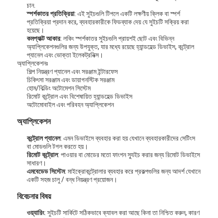
চান.
স্পর্শকাতর প্রতিক্রিয়া
: এই সুইচগুলি টিপলে একটি লক্ষণীয় ক্লিক বা স্পর্শ
প্রতিক্রিয়া প্রদান করে, ব্যবহারকারীকে ফিডব্যাক দেয় যে সুইচটি সক্রিয় করা
হয়েছে।
কমপ্যাক্ট আকার
: লকিং স্পর্শকাতর সুইচগুলি প্রায়শই ছোট এবং বিভিন্ন
অ্যাপ্লিকেশনগুলির জন্য উপযুক্ত, যার মধ্যে রয়েছে হ্যান্ডহেল্ড ডিভাইস, কন্ট্রোল
প্যানেল এবং ভোক্তা ইলেকট্রনিক্স।
অ্যাপ্লিকেশনঃ
শিল্প নিয়ন্ত্রণ প্যানেল এবং সরঞ্জাম ইন্টারফেস
চিকিৎসা সরঞ্জাম এবং ডায়াগনস্টিক সরঞ্জাম
হোম/বিল্ডিং অটোমেশন সিস্টেম
রিমোট কন্ট্রোল এবং বিশেষায়িত হ্যান্ডহেল্ড ডিভাইস
অটোমোবাইল এবং পরিবহন অ্যাপ্লিকেশন
অ্যাপ্লিকেশন
কন্ট্রোল প্যানেল
: এমন ডিভাইসে ব্যবহার করা হয় যেখানে ব্যবহারকারীদের সেটিংস
বা মোডগুলি টগল করতে হয়।
রিমোট কন্ট্রোল
: পাওয়ার বা মোডের মতো ফাংশন স্যুইচ করার জন্য রিমোট ডিভাইসে
সাধারণ।
এমবেডেড সিস্টেম
: মাইক্রোকন্ট্রোলার ব্যবহার করে প্রকল্পগুলির জন্য আদর্শ যেখানে
একটি সহজ চালু / বন্ধ নিয়ন্ত্রণ প্রয়োজন।
বিবেচনার বিষয়
ওয়্যারিং
: সুইচটি সার্কিটে সঠিকভাবে ক্যাবল করা আছে কিনা তা নিশ্চিত করুন, কারণ