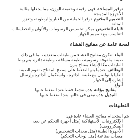
توفير المساحة
: فهي رقيقة وخفيفة الوزن، مما يجعلها مثالية
للأجهزة المدمجة.
التصميم المختوم
: توفر الحماية من الغبار والرطوبة، وتعزز
المتانة.
قابلة للتخصيص
: يمكن تخصيص الرسومات والألوان والتخطيطات
لتتناسب مع تصميم الجهاز.
لمحة عامة عن مفاتيح الغشاء
البناء
: تتكون مفاتيح الغشاء من طبقات متعددة ، بما في ذلك
طبقة ملفوفة رسومية ، طبقة مسافة ، وطبقة دائرة. يتم ربط
الطبقات معًا لإنشاء مفتاح مرن.
الوظائف
: عندما يتم الضغط على سطح المفتاح ، تقوم الطبقة
العليا بالتواصل مع طبقة الدائرة ، واستكمال الدائرة وإرسال
إشارة إلى الجهاز.
أنواع
:
مفاتيح مؤقتة
: هذه تنشط فقط عند الضغط عليها.
التبديل
: هذه تبقى في حالتها بعد الضغط عليها.
التطبيقات
يتم استخدام مفاتيح الغشاء عادة في:
الإلكترونيات الاستهلاكية (مثل أجهزة التحكم عن بعد،
الميكروويف)
الأجهزة الطبية (مثل معدات التشخيص)
معدات صناعية (مثل لوحات التحكم)