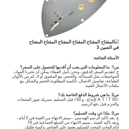
تبديل الغشاء FPC
مفتاح الغشاء المقاوم للماء
مفتاح غشاء الطباعة الرقمية
مفتاح غشاء بإضاءة خلفية
تراكب رسومي
الأسئلة الشائعة:
تبديل الغشاء الطبي
س1: ما المعلومات التي يجب أن أقدمها للحصول على السعر؟
ج: لتقديم السعر الدقيق، ونحن نأمل العملاء يمكن أن تخبرنا المواد،
المواصفات مثل السماكة، والحجم، مع الملصق أو لا، كم من الألوان
مفتاح الغشاء المسطح
للطباعة، تفاصيل الاتصال، الكمية المطلوبة،الحجم والشكل مع
ملفات الأعمال الفنية.
مفتاح غشاء ESD
س2: ما هي شروط الدفع الخاصة بك؟
A: T / T 50٪ كإيداع ، و 50٪ قبل التسليم. سنريك صور المنتجات
والحزم قبل دفع الرصيد.
مفتاح غشاء LCD
س3: ماذا عن وقت التسليم؟
ج: بعد تأكيد الرسم الهندسي ، سيتم الانتهاء من العينة في 5 أيام ،
مفتاح غشاء سعة
وبعد تأكيد العينة ، سيتم الانتهاء من السلع الجماعية في 10
أيام.الوقت المحدد للتسليم يعتمد على العناصر وكمية طلبك.