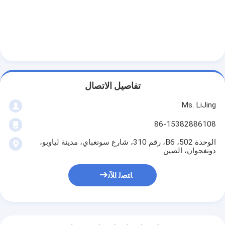
تفاصيل الاتصال
Ms. LiJing
86-15382886108
الوحدة 502، B6، رقم 310، شارع سونغباي، مدينة لياوبو،
دونغجوان، الصين
ﺎﺘﺼﻟ ﺍﻶﻧ