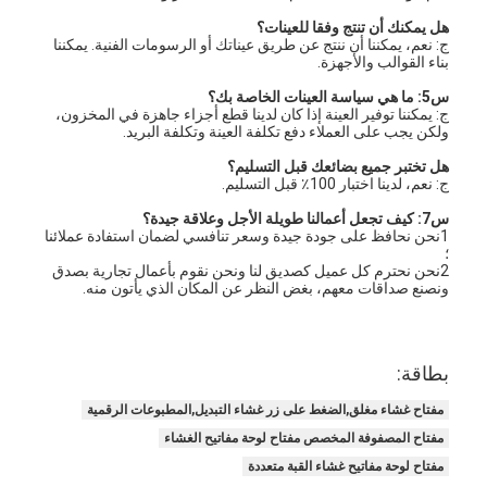
محولات غشاء الـ " بي سي بي " و " السيليكون "
هل يمكنك أن تنتج وفقا للعينات؟
ج: نعم، يمكننا أن ننتج عن طريق عيناتك أو الرسومات الفنية. يمكننا
أغلفة الفيلم الواقي والورق التتبع
بناء القوالب والأجهزة.
س5: ما هي سياسة العينات الخاصة بك؟
ج: يمكننا توفير العينة إذا كان لدينا قطع أجزاء جاهزة في المخزون،
ولكن يجب على العملاء دفع تكلفة العينة وتكلفة البريد.
هل تختبر جميع بضائعك قبل التسليم؟
ج: نعم، لدينا اختبار 100٪ قبل التسليم.
س7: كيف تجعل أعمالنا طويلة الأجل وعلاقة جيدة؟
1نحن نحافظ على جودة جيدة وسعر تنافسي لضمان استفادة عملائنا
؛
2نحن نحترم كل عميل كصديق لنا ونحن نقوم بأعمال تجارية بصدق
ونصنع صداقات معهم، بغض النظر عن المكان الذي يأتون منه.
بطاقة:
مفتاح غشاء مغلق,الضغط على زر غشاء التبديل,المطبوعات الرقمية
مفتاح المصفوفة المخصص مفتاح لوحة مفاتيح الغشاء
مفتاح لوحة مفاتيح غشاء القبة متعددة