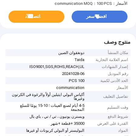
الأسعار：communication
MOQ：100 PCS
افضل سعر
ﺎﺘﺼﻟ ﺍﻶﻧ
منتوج وصف
مكان المنشأ
دونغقوان الصين
اسم العلامة التجارية
Taida
إصدار الشهادات
ISO9001,SGS,ROHS,REACH,UL
رقم الموديل
20241028-06
الحد الأدنى لكمية
100 PCS
الأسعار
communication
أكياس البولي ايثيلين أولاً والرغوة في الكرتون
تفاصيل التغليف
وغيرها
4-5 أيام لصنع العينات ؛ 10-15 يومًا للسلع
وقت التسليم
المجمعة
شروط الدفع
ويسترن يونيون ، تي / تي ، باي بال
القدرة على العرض
35000 +قطعة +شهر
المواد
البوليستر أو البولي كربونات أو غيرها