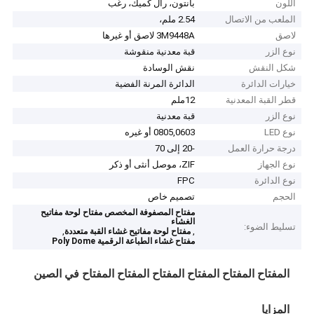
اللون
بانتون، رال كميك، رغب
الملعب من الاتصال
2.54 ملم،
لاصق
3M9448A لاصق أو غيرها
نوع الزر
قبة معدنية منقوشة
شكل النقش
نقش الوسادة
خيارات الدائرة
الدائرة المرنة الفضية
قطر القبة المعدنية
12ملم
نوع الزر
قبة معدنية
نوع LED
0805,0603 أو غيره
درجة حرارة العمل
-20 إلى 70
نوع الجهاز
ZIF، موصل أنثى أو ذكر
نوع الدائرة
FPC
الحجم
تصميم خاص
مفتاح المصفوفة المخصص مفتاح لوحة مفاتيح
الغشاء
تسليط الضوء:
,
,
مفتاح لوحة مفاتيح غشاء القبة متعددة
مفتاح غشاء الطباعة الرقمية Poly Dome
المفتاح المفتاح المفتاح المفتاح المفتاح المفتاح في الصين
المزايا