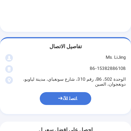
تفاصيل الاتصال
Ms. LiJing
86-15382886108
الوحدة 502، B6، رقم 310، شارع سونغباي، مدينة لياوبو،
دونغجوان، الصين
ﺎﺘﺼﻟ ﺍﻶﻧ
احصل على افضل سعر ل