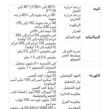
برنامج VR
درجة حرارة
-40°C إلى +80°C (-40° إلى
البيئة
العمل
176°F)
درجة حرارة
-40 درجة مئوية إلى +85 درجة
معلومات عنا
التخزين
مئوية
40 درجة مئوية، 90٪ إلى 95٪
الرطوبة
جولة في المصنع
لمدة 240 ساعة
اهتزاز
20 جيجا على الأكثر.
غير ملموس 60 غرام إلى 300
مراقبة الجودة
الميكانيكية
قوة التحكم
غرام (2 أوقية إلى 10 أوقية)
ملموس 150 غرام إلى 400 غرام
(6 أوقية إلى 14 أوقية)
اتصل بنا
ضربة التبديل
غير ملموس 0.1 إلى 0.5 ملم
متوسط العمر
ملمس 0.6 إلى 1.5 ملم
أخبار
المتوقع
غير اللمسية > 5 مليون تشغيل
التشغيل اللمسوي > 1 مليون
اطلب اقتباس
تشغيل
الكهرباء
الجهد التشغيلي
35 فولت كحد أقصى
10 ميكرو آمبر إلى 100 ملي آمبر،
تيار التشغيل
المقاومة
قوة التشغيل
1 واط كحد أقصى
مفتاح غشاء LED
10 أوم إلى 500 أوم، اعتمادا على
مقاومة الدائرة
الحجم والتخطيط
100 مليون أوم عند 100 فولت
تبديل الغشاء اللمسي
مقاومة العزل
متزامن
المقاومة
> 250 VRM (50-60Hz في دقيقة