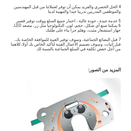
محولات غشاء الـ " بي سي بي " و " السيليكون "
4 الحل الحصري والفريد يمكن أن توفر لعملائنا من قبل المهندسين
والموظفين المدربين تدريبا جيدا والمهنية لدينا
أغلفة الفيلم الواقي والورق التتبع
5 خدمة جيدة ، جودة عالية ، اختبار جميع السلع ووقت توفير قصير
6 يمكننا صنع أي شكل، حجم، لون، التكنولوجيا مثل زر، مصعد LED،
جهاز استشعار مثبت، وهلم جرا بناء على طلبك
7 قبل البضائع الجماعية، وسوف توفير العينة للموافقة الخاصة بك،
قبل إثبات، وسوف تصميم الأعمال الفنية لتأكيد الخاص بك أولا،كلاهما
من أجل خفض تكلفة في السلع الجماعية بالنسبة لك
المزيد من الصور: