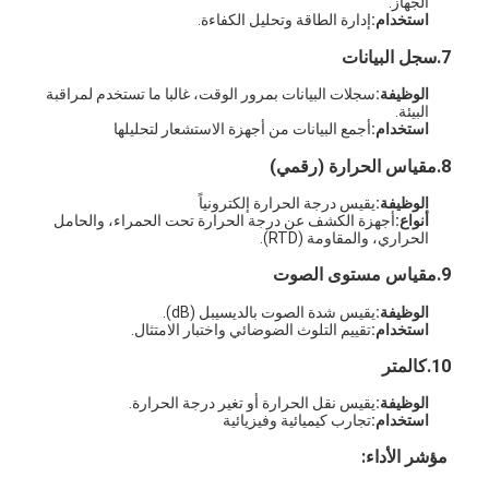
الجهاز.
استخدام:
إدارة الطاقة وتحليل الكفاءة.
7.
سجل البيانات
الوظيفة:
سجلات البيانات بمرور الوقت، غالبا ما تستخدم لمراقبة
البيئة.
استخدام:
أجمع البيانات من أجهزة الاستشعار لتحليلها
8.
مقياس الحرارة (رقمي)
الوظيفة:
يقيس درجة الحرارة إلكترونياً
أنواع:
أجهزة الكشف عن درجة الحرارة تحت الحمراء، والحامل
الحراري، والمقاومة (RTD).
9.
مقياس مستوى الصوت
الوظيفة:
يقيس شدة الصوت بالديسيبل (dB).
استخدام:
تقييم التلوث الضوضائي واختبار الامتثال.
المنزل
10.
كالمتر
الوظيفة:
يقيس نقل الحرارة أو تغير درجة الحرارة.
المنتجات
استخدام:
تجارب كيميائية وفيزيائية
مؤشر الأداء:
فيديوهات