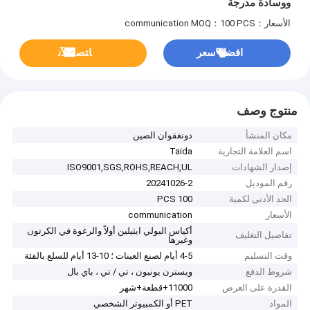
ووسادة مدرجة
الأسعار：communication
MOQ：100 PCS
افضل سعر
ﺎﺘﺼﻟ ﺍﻶﻧ
منتوج وصف
مكان المنشأ
دونغقوان الصين
اسم العلامة التجارية
Taida
إصدار الشهادات
ISO9001,SGS,ROHS,REACH,UL
رقم الموديل
20241026-2
الحد الأدنى لكمية
100 PCS
الأسعار
communication
أكياس البولي ايثيلين أولاً والرغوة في الكرتون
تفاصيل التغليف
وغيرها
وقت التسليم
4-5 أيام لصنع العينات ؛ 10-13 أيام للسلع بالفئة
شروط الدفع
ويسترن يونيون ، تي / تي ، باي بال
القدرة على العرض
11000+قطعة+شهر
المواد
PET أو الكمبيوتر الشخصي