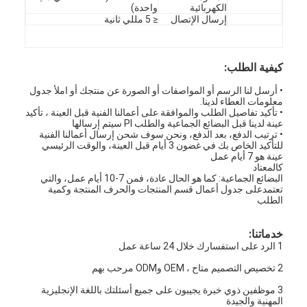
الكهربائية
واحدة)
تبديل الغشاء FPC
إرسال الإتصال
≤ 5 مللي ثانية
مفتاح الغشاء المقاوم للماء
كيفية الطلب:
مفتاح غشاء الطباعة الرقمية
• أرسل لنا الرسم أو المواصفات أو الصورة عن منتجك أو املأ جدول
مفتاح غشاء بإضاءة خلفية
معلومات العطاء لدينا.
• تأكيد تفاصيل الطلب والموافقة على أعمالنا الفنية قبل العينة ، تأكيد
عينة لدينا قبل البضائع الجماعية والطلب PI سيتم إرسالها
تراكب رسومي
• ترتيب الدفع، بعد الدفع، ونحن سوف شحن إرسال أعمالنا الفنية
للتأكيد الخاص بك في غضون 3 أيام قبل العينة، والوقت الرئيسي
عينة هو 7 أيام عمل
تبديل الغشاء الطبي
كالمعتاد
البضائع الجماعية: كما هو الحال عادة، فمن 7-10 أيام عمل، والتي
تعتمد
على جدول أعمال قسم المنتجات والحرف المنتجة وكمية
مفتاح الغشاء المسطح
الطلب
مفتاح غشاء ESD
خدماتنا:
1 الرد على استفسارك خلال 24 ساعة عمل
مفتاح غشاء LCD
2 تخصيص التصميم متاح ، OEM وODM مرحب بهم
مفتاح غشاء سعة
3 موظفين ذوي خبرة يجيبون على جميع أسئلتك باللغة الإنجليزية
المهنية والجيدة