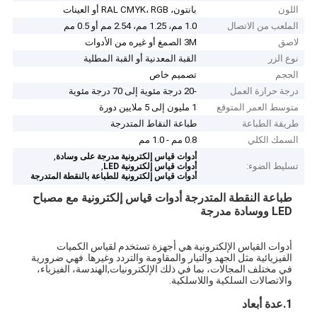
اللون
بانتون، RAL CMYK، RGB أو العينات
الملعب من الاتصال
1.0 مم، 1.25 مم، 2.54 مم أو 0.5 مم
لاصق
3M الصمغ أو غيره من الأدوات
نوع الزر
القبة المعدنية أو القبة المطلية
الحجم
تصميم خاص
درجة حرارة العمل
-20 درجة مئوية إلى 70 درجة مئوية
متوسط العمر المتوقع
1 مليون إلى 5 ملايين دورة
طريقة الطباعة
طباعة النقاط المتدرجة
السمك الكلي
0.8 مم - 1.0 مم
,
أدوات قياس إلكترونية مدرجة على وسادة
تسليط الضوء:
,
أدوات قياس إلكترونية LED
أدوات قياس إلكترونية للطباعة بالنقطة المتدرجة
طباعة النقطة المتدرجة أدوات قياس إلكترونية مع مصباح
LED ووسادة مدرجة
أدوات القياس الإلكترونية هي أجهزة تستخدم لقياس الكميات
الفيزيائية مثل الجهد والتيار والمقاومة والتردد وغيرها. فهي ضرورية
في مختلف المجالات، بما في ذلك الإلكترونيات,الهندسة، الفيزياء،
والاتصالات السلكية واللاسلكية.
1.
عدة أبعاد