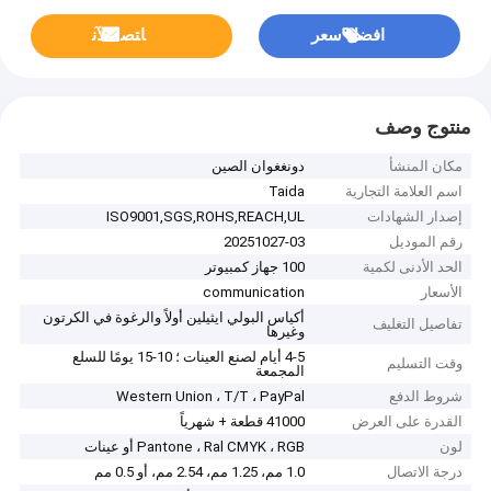
افضل سعر
ﺎﺘﺼﻟ ﺍﻶﻧ
منتوج وصف
مكان المنشأ
دونغغوان الصين
اسم العلامة التجارية
Taida
إصدار الشهادات
ISO9001,SGS,ROHS,REACH,UL
رقم الموديل
20251027-03
الحد الأدنى لكمية
100 جهاز كمبيوتر
الأسعار
communication
أكياس البولي ايثيلين أولاً والرغوة في الكرتون
تفاصيل التغليف
وغيرها
4-5 أيام لصنع العينات ؛ 10-15 يومًا للسلع
وقت التسليم
المجمعة
شروط الدفع
Western Union ، T/T ، PayPal
القدرة على العرض
41000 قطعة + شهرياً
لون
Pantone ، Ral CMYK ، RGB أو عينات
درجة الاتصال
1.0 مم، 1.25 مم، 2.54 مم، أو 0.5 مم