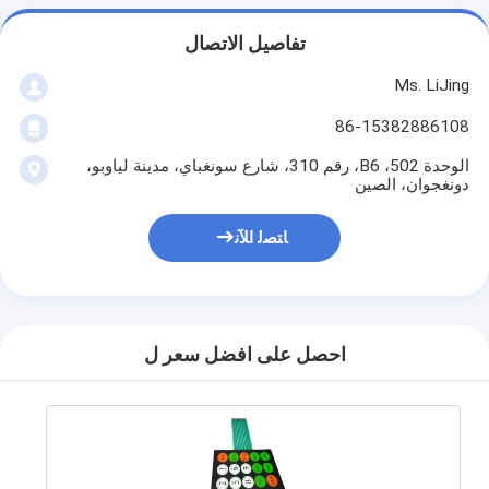
تفاصيل الاتصال
Ms. LiJing
86-15382886108
الوحدة 502، B6، رقم 310، شارع سونغباي، مدينة لياوبو،
دونغجوان، الصين
ﺎﺘﺼﻟ ﺍﻶﻧ
احصل على افضل سعر ل