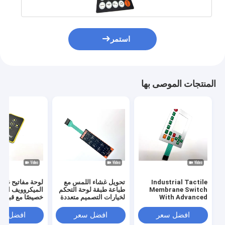
استمر
المنتجات الموصى بها
المنزل
Industrial Tactile
تحويل غشاء اللمس مع
لوحة مفاتيح غشا
المنتجات
Membrane Switch
طباعة طبقة لوحة التحكم
الميكروويف الم
With Advanced
لخيارات التصميم متعددة
خصيصًا مع قبوات
Technology For
الاستخدامات
فيديوهات
Optimal
افضل سعر
افضل سعر
افضل سع
Performance