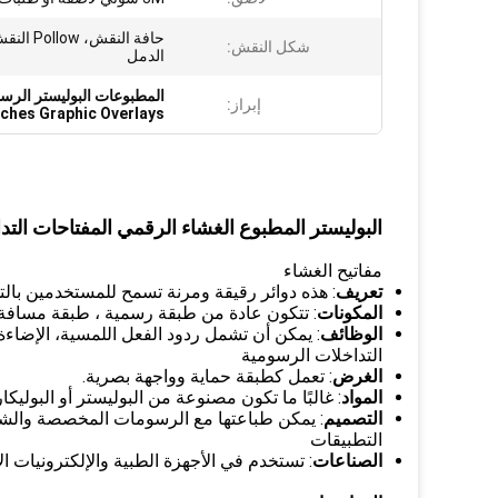
حافة النقش،
شكل النقش:
الدمل
المطبوعات البوليستر الرسو
إبراز:
ches Graphic Overlays
البوليستر المطبوع الغشاء الرقمي المفتاحات الت
مفاتيح الغشاء
تعريف
: هذه دوائر رقيقة ومرنة تسمح للمستخدمين بال
المكونات
: تتكون عادة من طبقة رسمية ، طبقة مسافة ،
الوظائف
: يمكن أن تشمل ردود الفعل اللمسية، الإضاء
التداخلات الرسومية
الغرض
: تعمل كطبقة حماية وواجهة بصرية.
المواد
: غالبًا ما تكون مصنوعة من البوليستر أو البولي
التصميم
: يمكن طباعتها مع الرسومات المخصصة والشع
التطبيقات
الصناعات
: تستخدم في الأجهزة الطبية والإلكترونيات ال