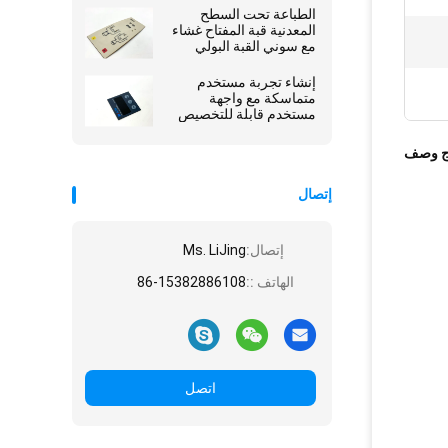
الطباعة تحت السطح
المعدنية قبة المفتاح غشاء
مع سوني القبة البولي
الملصق
إنشاء تجربة مستخدم
متماسكة مع واجهة
مستخدم قابلة للتخصيص
لترتيب شاشة شفافة لامعة
ج وصف
إتصال
إتصال:
Ms. LiJing
الهاتف ::
86-15382886108
اتصل