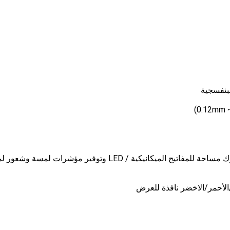
يمكن وضع طبقات رسمية لتضمين القباب / LED ، وترك مساحة للمفاتيح الميكانيكية / LED وتوفير مؤشرات لمس
الأحمر/الاخضر نافذة للعرض