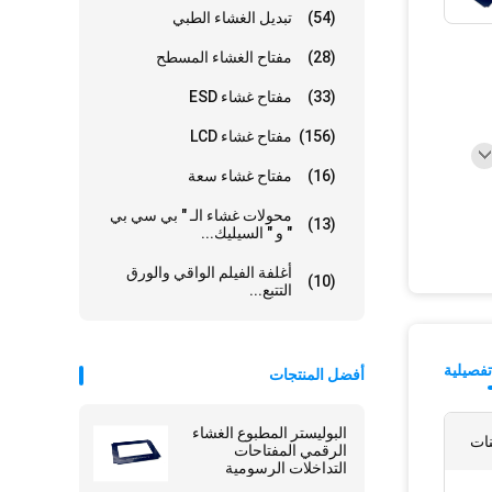
(54)
تبديل الغشاء الطبي
(28)
مفتاح الغشاء المسطح
(33)
مفتاح غشاء ESD
(156)
مفتاح غشاء LCD
(16)
مفتاح غشاء سعة
محولات غشاء الـ " بي سي بي
(13)
" و " السيليك...
أغلفة الفيلم الواقي والورق
(10)
التتبع...
فصيلية
أفضل المنتجات
البوليستر المطبوع الغشاء
الرقمي المفتاحات
التداخلات الرسومية
المطبوعة الصمغ الذاتي