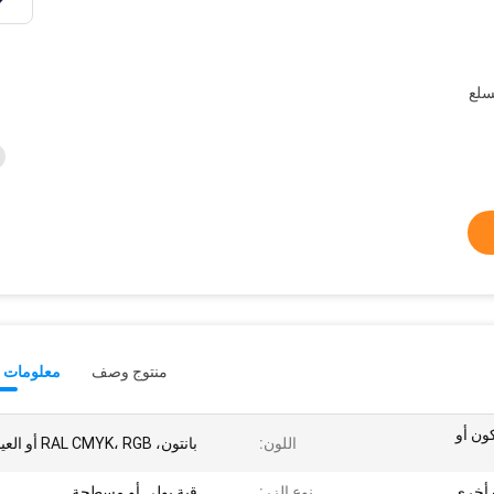
-15 يومًا للسلع
منتوج وصف
معلومات ت
كون أو
اللون:
بانتون، RAL CMYK، RGB أو العينات
نوع الزر:
قبة بولي أو مسطحة