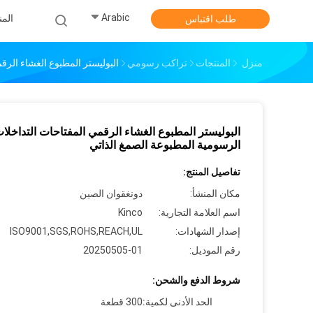
Arabic
الم
طلب اقتباس
منزل
المنتجات
تراكب رسومي
البوليستر المطبوع الغشاء الرق
البوليستر المطبوع الغشاء الرقمي المفتاحات التداخلا
الرسومية المطبوعة الصمغ الذاتي
تفاصيل المنتج:
مكان المنشأ:
دونغقوان الصين
اسم العلامة التجارية:
Kinco
إصدار الشهادات:
ISO9001,SGS,ROHS,REACH,UL
رقم الموديل:
20250505-01
شروط الدفع والشحن:
الحد الأدنى لكمية:
300 قطعة