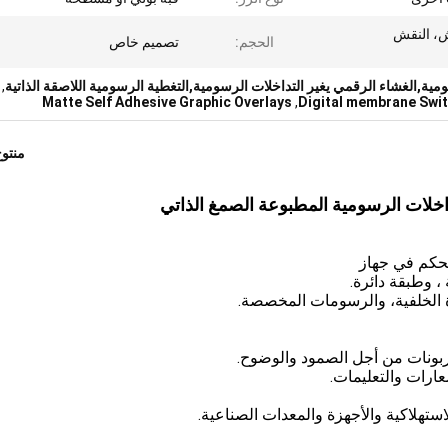
 Pollow النقش، النقش
الحجم:
تصميم خاص
مية,الغشاء الرقمي يغير التداخلات الرسومية,التغطية الرسومية اللاصقة الذاتية
,
Matte Self Adhesive Graphic Overlays
,
Digital membrane Swit
منتو
داخلات الرسومية المطبوعة الصمغ الذاتي
تحكم في جهاز
 وطبقة دائرة.
ة الخلفية، والرسومات المخصصة.
كاربونات من أجل الصمود والوضوح.
ارات والتعليمات.
استهلاكية والأجهزة والمعدات الصناعية.