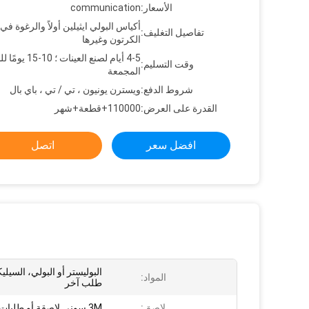
الأسعار:
communication
أكياس البولي ايثيلين أولاً والرغوة في
تفاصيل التغليف:
الكرتون وغيرها
4-5 أيام لصنع العينات ؛ 10
وقت التسليم:
المجمعة
شروط الدفع:
ويسترن يونيون ، تي / تي ، باي بال
القدرة على العرض:
110000+قطعة+شهر
افضل سعر
اتصل
البوليستر أو البولي، السيلي
المواد:
طلب آخر
لاصق:
3M سوني لاصقة أو طلبات أخرى