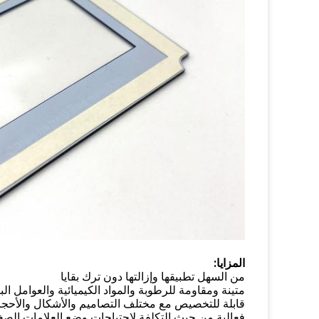
المزايا:
من السهل تطبيقها وإزالتها دون ترك بقايا
متينة ومقاومة للرطوبة والمواد الكيميائية والعوامل البي
قابلة للتخصيص مع مختلف التصاميم والأشكال والأحجا
فعالية من حيث التكلفة لاحتياجات وضع العلامات الص