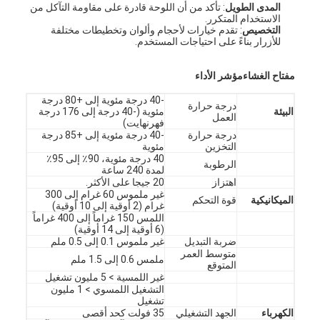
المدى الطويل
: تأكد من أن اللوحة قادرة على مقاومة التآكل من
الاستخدام المتكرر.
التخصيص
: تقدم خيارات لأحجام وألوان وتخطيطات مختلفة
للأزرار بناءً على احتياجات المستخدم.
مفتاح الغشاء
مؤشر الأداء
-40 درجة مئوية إلى +80 درجة
درجة حرارة
البيئة
مئوية (-40 درجة إلى 176 درجة
العمل
فهرنهايت)
درجة حرارة
-40 درجة مئوية إلى +85 درجة
التخزين
مئوية
40 درجة مئوية، 90٪ إلى 95٪
الرطوبة
لمدة 240 ساعة
اهتزاز
20 جيجا على الأكثر.
غير ملموس 60 غرام إلى 300
الميكانيكية
قوة التحكم
غرام (2 أوقية إلى 10 أوقية)
اللمس 150 غراماً إلى 400 غراماً
(6 أوقية إلى 14 أوقية)
المنزل
ضربة التبديل
غير ملموس 0.1 إلى 0.5 ملم
متوسط العمر
ملمس 0.6 إلى 1.5 ملم
المتوقع
المنتجات
غير اللمسية > 5 مليون تشغيل
التشغيل اللمسوي > 1 مليون
تشغيل
فيديوهات
الكهرباء
الجهد التشغيلي
35 فولت كحد أقصى