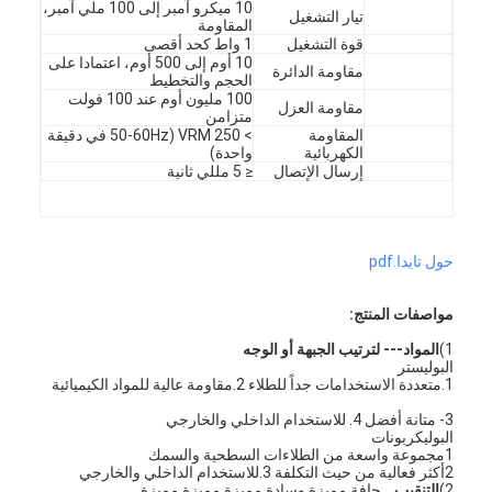
10 ميكرو آمبر إلى 100 ملي آمبر،
تيار التشغيل
برنامج VR
المقاومة
قوة التشغيل
1 واط كحد أقصى
10 أوم إلى 500 أوم، اعتمادا على
معلومات عنا
مقاومة الدائرة
الحجم والتخطيط
100 مليون أوم عند 100 فولت
مقاومة العزل
متزامن
جولة في المصنع
المقاومة
> 250 VRM (50-60Hz في دقيقة
الكهربائية
واحدة)
مراقبة الجودة
إرسال الإتصال
≤ 5 مللي ثانية
اتصل بنا
حول تايدا.pdf
أخبار
اطلب اقتباس
مواصفات المنتج:
1)
المواد--- لترتيب الجبهة أو الوجه
البوليستر
1.متعددة الاستخدامات جداً للطلاء 2.مقاومة عالية للمواد الكيميائية
مفتاح غشاء LED
3- متانة أفضل 4. للاستخدام الداخلي والخارجي
البوليكربونات
1مجموعة واسعة من الطلاءات السطحية والسمك
تبديل الغشاء اللمسي
2أكثر فعالية من حيث التكلفة 3.للاستخدام الداخلي والخارجي
2)
التنقيب...
حافة مميزة وسادة مميزة مميزة مميزة