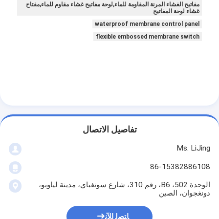
مفاتيح الغشاء المرنة المقاومة للماء,لوحة مفاتيح غشاء مقاوم للماء,مفتاح
غشاء لوحة المفاتيح
waterproof membrane control panel
flexible embossed membrane switch
تفاصيل الاتصال
Ms. LiJing
86-15382886108
الوحدة 502، B6، رقم 310، شارع سونغباي، مدينة لياوبو،
دونغجوان، الصين
ﺎﺘﺼﻟ ﺍﻶﻧ