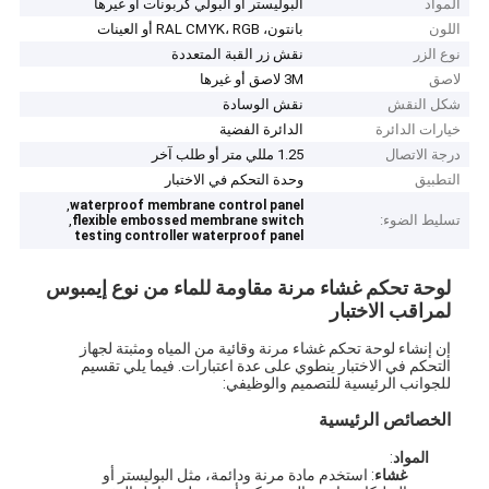
المواد
البوليستر أو البولي كربونات أو غيرها
اللون
بانتون، RAL CMYK، RGB أو العينات
نوع الزر
نقش زر القبة المتعددة
لاصق
3M لاصق أو غيرها
شكل النقش
نقش الوسادة
خيارات الدائرة
الدائرة الفضية
درجة الاتصال
1.25 مللي متر أو طلب آخر
التطبيق
وحدة التحكم في الاختبار
,
waterproof membrane control panel
تسليط الضوء:
,
flexible embossed membrane switch
testing controller waterproof panel
لوحة تحكم غشاء مرنة مقاومة للماء من نوع إيمبوس
لمراقب الاختبار
إن إنشاء لوحة تحكم غشاء مرنة وقائية من المياه ومثبتة لجهاز
التحكم في الاختبار ينطوي على عدة اعتبارات. فيما يلي تقسيم
للجوانب الرئيسية للتصميم والوظيفي:
الخصائص الرئيسية
المواد
:
غشاء
: استخدم مادة مرنة ودائمة، مثل البوليستر أو