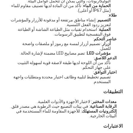
البوليكاربونات، والتي يمكن أن تتحمل عوامل البيئة.
الحماية من الماء
: تأكد من أن المادة لديها تصنيف مقاوم للماء
(مثل IP67 أو أعلى).
طلاء
:
التصميم
: إنشاء مناطق مرتفعة أو مدفونة للأزرار والمؤشرات
لتعزيز ردود الفعل اللمسية.
العملية
: استخدام تقنيات مثل الطباعة الشاشة أو الطباعة
فوق البنفسجية لتطبيق الرسومات.
عناصر التحكم
:
أزرار
: تصميم أزرار لمسة مع رموز أو ملصقات واضحة
للعمل.
مؤشرات LED
: تضم مصابيح LED مضمنة لإشارة الحالة.
الدعم اللاصق
:
تأكد من أن اللوحة لديها طبقة لاصقة قوية لسهولة التثبيت
على جهاز التحكم.
اختبار التوافق
:
تصميم تخطيط لتلبية وظائف اختبار محددة ومتطلبات واجهة
المستخدم.
التطبيقات
معدات المختبر
: لاختبار الأجهزة والأدوات العلمية.
الرقابة الصناعية
: في بيئات التصنيع حيث الرطوبة هي مصدر قلق.
إلكترونيات المستهلك
: للأجهزة المقاومة للماء المستخدمة في
البيئات الخارجية.
الاعتبارات