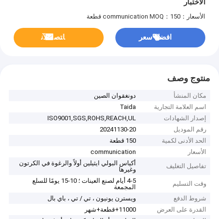
الاختبار
الأسعار：communication
MOQ：150 قطعة
افضل سعر
ﺎﺘﺼﻟ ﺍﻶﻧ
منتوج وصف
مكان المنشأ
دونغقوان الصين
اسم العلامة التجارية
Taida
إصدار الشهادات
ISO9001,SGS,ROHS,REACH,UL
رقم الموديل
20241130-20
الحد الأدنى لكمية
150 قطعة
الأسعار
communication
أكياس البولي ايثيلين أولاً والرغوة في الكرتون
تفاصيل التغليف
وغيرها
4-5 أيام لصنع العينات ؛ 10-15 يومًا للسلع
وقت التسليم
المجمعة
شروط الدفع
ويسترن يونيون ، تي / تي ، باي بال
القدرة على العرض
11000+قطعة+شهر