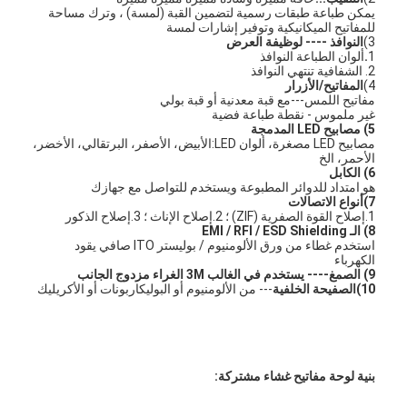
تبديل الغشاء FPC
يمكن طباعة طبقات رسمية لتضمين القبة (لمسة) ، وترك مساحة
للمفاتيح الميكانيكية وتوفير إشارات لمسة
3)
النوافذ ---- لوظيفة العرض
مفتاح الغشاء المقاوم للماء
1
.
ألوان الطباعة النوافذ
2. الشفافية تنتهي النوافذ
4)
المفاتيح/الأزرار
مفتاح غشاء الطباعة الرقمية
مفاتيح اللمس---مع قبة معدنية أو قبة بولي
غير ملموس - نقطة طباعة فضية
5) مصابيح LED المدمجة
مفتاح غشاء بإضاءة خلفية
مصابيح LED مصغرة، ألوان LED:الأبيض، الأصفر، البرتقالي، الأخضر،
الأحمر، الخ
تراكب رسومي
6) الكابل
هو امتداد للدوائر المطبوعة ويستخدم للتواصل مع جهازك
7)
أنواع الاتصالات
تبديل الغشاء الطبي
1.إصلاح القوة الصفرية (ZIF) ؛ 2.إصلاح الإناث ؛ 3.إصلاح الذكور
8)
الـ EMI / RFI / ESD Shielding
استخدم غطاء من ورق الألومنيوم / بوليستر ITO صافي يقود
مفتاح الغشاء المسطح
الكهرباء
9)
الصمغ
---- يستخدم في الغالب 3M الغراء مزدوج الجانب
10)
الصفيحة الخلفية
--- من الألومنيوم أو البوليكاربونات أو الأكريليك
مفتاح غشاء ESD
مفتاح غشاء LCD
مفتاح غشاء سعة
بنية لوحة مفاتيح غشاء مشتركة: