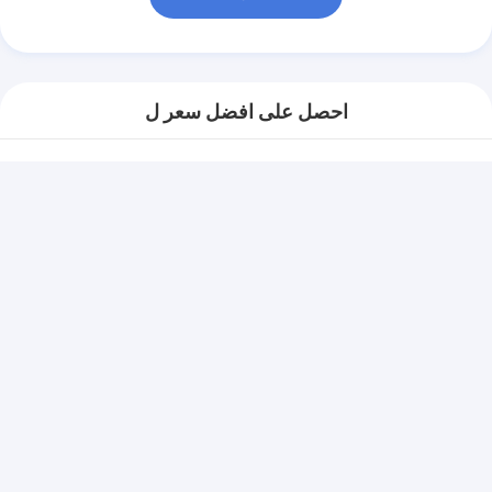
احصل على افضل سعر ل
لوحة تحكم غشاء مرنة
مقاومة للماء من نوع
إيمبوس لمراقب الاختبار
استمر
المنتجات الموصى بها