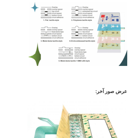
محولات غشاء الـ " بي سي بي " و " السيليكون "
أغلفة الفيلم الواقي والورق التتبع
عرض صور آخر: