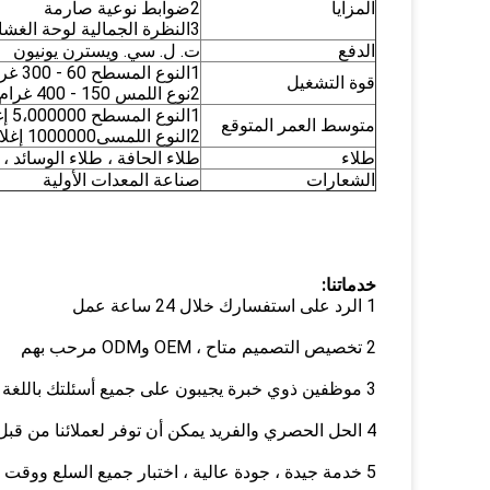
المزايا
2ضوابط نوعية صارمة
3النظرة الجمالية لوحة الغشاء والتغطية الرسومية
الدفع
ت. ل. سي. ويسترن يونيون
1النوع المسطح 60 - 300 غرام (2 - 10 أوقية)
قوة التشغيل
2نوع اللمس 150 - 400 غرام (6 - 14 أوقية)
1النوع المسطح 5،000000 إغلاق أو أكثر
متوسط العمر المتوقع
2النوع اللمسى1000000 إغلاق أو أكثر
طلاء
طلاء الحافة ، طلاء الوسائد ، 
الشعارات
صناعة المعدات الأولية
خدماتنا:
1 الرد على استفسارك خلال 24 ساعة عمل
2 تخصيص التصميم متاح ، OEM وODM مرحب بهم
3 موظفين ذوي خبرة يجيبون على جميع أسئلتك باللغة الإنجليزية المهنية والجيدة
4 الحل الحصري والفريد يمكن أن توفر لعملائنا من قبل المهندسين والموظفين المدربين تدريبا جيدا والمهنية لدينا
5 خدمة جيدة ، جودة عالية ، اختبار جميع السلع ووقت توفير قصير