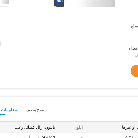
-15 يومًا للسلع
 غطاء
منتوج وصف
معلومات ت
 أو غيرها
اللون:
بانتون، رال كميك، رغب