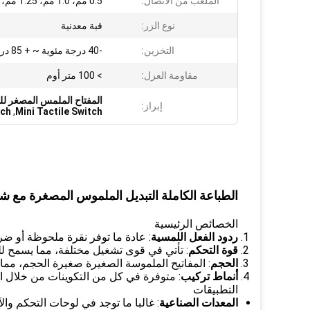
الملعب من الاتصال:
0.5 مم، 1.0 مم، 1.25 مم، أو 2.54 مم
نوع الزر:
قبة معدنية
التخزين:
-40 درجة مئوية ~ + 85 درجة مئوية
مقاومة العزل:
> 100 متر أوم
المفتاح الملمس المصغر لل
إبراز:
tch
,
Mini Tactile Switch
الطباعة الكاملة التبديل الملموس المصغرة مع شاشة عرض 
الخصائص الرئيسية
ردود الفعل اللمسية
: عادة ما توفر نقرة ملحوظة أو ضر
قوة التحكم
: تأتي في قوى تشغيل مختلفة، مما يسمح لل
الحجم
: المفاتيح الملموسة الصغيرة صغيرة الحجم، مما
أنماط تركيب
: متوفرة في كل من التكوينات من خلال الثقب و
التطبيقات
المعدات الصناعية
: غالبا ما توجد في لوحات التحكم والآ