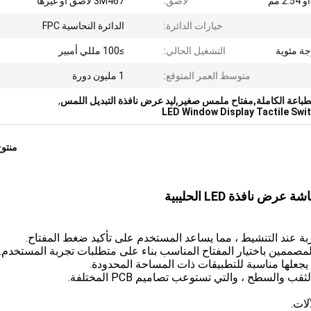
لاصق:
3M467 لاصق أو غيرها
خيارات الدائرة:
الدائرة النحاسية FPC
التشغيل الحالي:
≥100 مللي أمبير
متوسط العمر المتوقع:
1 مليون دورة
طباعة الكاملة,مفتاح ملمس صغير,ليد عرض نافذة التبديل اللمس
,
LED Window Display Tactile Swi
منتو
نافذة LED الحليبية
بة عند التنشيط ، مما يساعد المستخدم على تأكيد ضغط المفتاح.
مصممين باختيار المفتاح المناسب بناء على متطلبات تجربة المستخدم.
 يجعلها مناسبة للتطبيقات ذات المساحة المحدودة.
السطح ، والتي تستوعب تصاميم PCB المختلفة.
لات.