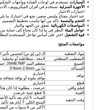
السيارات
: تستخدم في لوحات القيادة وواجهات التحكم.
الأجهزة المنزلية
: تستخدم في أفران الميكروويف، آلات ا
اعتبارات الاختيار
عند اختيار مفتاح ملمس صغير، ضع في اعتبارك ما يلي:
الحجم والبصمة
: تأكد من أنها تناسب تخطيط التصميم.
المواصفات الكهربائية
: تحقق من الجهد والتيار
عوامل البيئة
: النظر في ما إذا كان يحتاج إلى حماية من ا
قوة التشغيل
: اختر على أساس تفاعل المستخدم المطل
مواصفات المنتج:
مواد التغطية
الـ (بي إي تي) لتحسين تأثير ا
التشطيب السطحي
لامعة ، متطاطية أو مخملية
الصمغ
معظم السد 3M467MP، جميع أنواع الغراء المقدمة
السماكة
ما بين 0.9mm-2.0mm
اختياري:
نوافذ
نوافذ ملونة أو نوافذ شفافة ب
قطع
اختياري
فيلم واقي
عرضت ، مطلوبة إذا كان هناك
العينة
5 قطع عينة عرضت
العينات: 5 أيام بعد تأكيد الأعمال الفنية
وقت التنفيذ
المنتج الكلي: 7 أيام بعد تأكيد العينة
1أكثر من 6 سنوات من المصنع