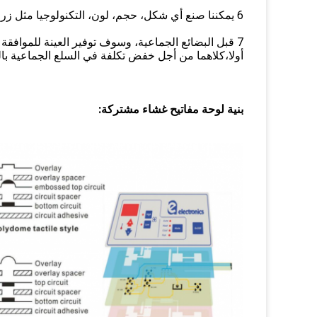
6 يمكننا صنع أي شكل، حجم، لون، التكنولوجيا مثل زر، مصعد LED، جهاز استشعار مثبت، وهلم جرا بناء على طلبك
7 قبل البضائع الجماعية، وسوف توفير العينة للموافق
أولا،كلاهما من أجل خفض تكلفة في السلع الجماعية با
بنية لوحة مفاتيح غشاء مشتركة: