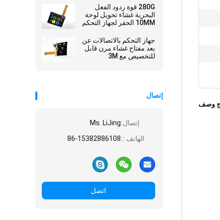
280G قوة ردود الفعل
البحرية غشاء تحويل لوحة
10MM الحفر لجهاز التحكم
جهاز التحكم بالاتصالات عن
بعد مفتاح غشاء مرن قابل
للتخصيص مع 3M
Adheisve
إتصال
ج وصف
إتصال:
Ms. LiJing
الهاتف ::
86-15382886108
اتصل