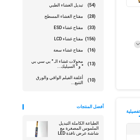
(54)
تبديل الغشاء الطبي
(28)
مفتاح الغشاء المسطح
(33)
مفتاح غشاء ESD
(156)
مفتاح غشاء LCD
(16)
مفتاح غشاء سعة
محولات غشاء الـ " بي سي بي
(13)
" و " السيليك...
أغلفة الفيلم الواقي والورق
(10)
التتبع...
أفضل المنتجات
فصيلية
الطباعة الكاملة التبديل
الملموس المصغرة مع
شاشة عرض نافذة LED
الحليبية