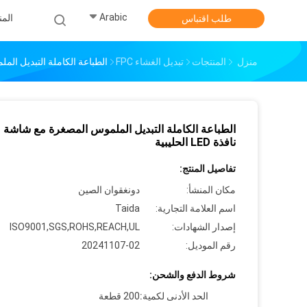
Arabic
الم
طلب اقتباس
منزل
المنتجات
تبديل الغشاء FPC
الطباعة الكاملة التبديل الملموس
الطباعة الكاملة التبديل الملموس المصغرة مع شاشة
نافذة LED الحليبية
تفاصيل المنتج:
مكان المنشأ:
دونغقوان الصين
اسم العلامة التجارية:
Taida
إصدار الشهادات:
ISO9001,SGS,ROHS,REACH,UL
رقم الموديل:
20241107-02
شروط الدفع والشحن:
الحد الأدنى لكمية:
200 قطعة