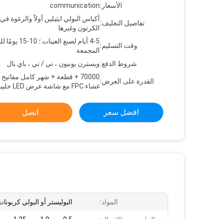
الأسعار:
communication
أكياس البولي ايثيلين أولاً والرغوة في
تفاصيل التغليف:
الكرتون وغيرها
4-5 أيام لصنع العينات ؛ 10
وقت التسليم:
المجمعة
شروط الدفع:
ويسترن يونيون ، تي / تي ، باي بال
70000 + قطعة + شهر كامل مفاتيح
القدرة على العرض:
غشاء FPC مع شاشة عرض LED حليبي
افضل سعر
اتصل
المواد:
البوليستر أو البولي كربونات